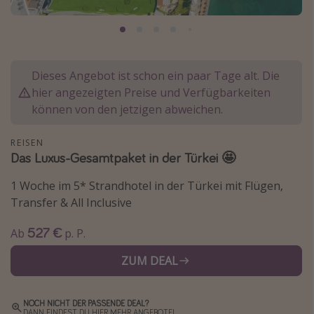
Normandie Urlaub
Goa Urlaub
St. Lucia Urlaub
Dieses Angebot ist schon ein paar Tage alt. Die
Kefalonia Urlaub
hier angezeigten Preise und Verfügbarkeiten
Krabi Urlaub
können von den jetzigen abweichen.
Tulum Urlaub
REISEN
Sri Lanka Rundreise
Das Luxus-Gesamtpaket in der Türkei 🤩
Japan Rundreise
1 Woche im 5* Strandhotel in der Türkei mit Flügen,
Transfer & All Inclusive
Reisethemen
527 €
Ab
p. P.
Alle Reisethemen
ZUM DEAL
Wellnessurlaub
Disneyland Paris
NOCH NICHT DER PASSENDE DEAL?
Roadtrips
DANN FINDEST DU HIER MEHR ANGEBOTE!