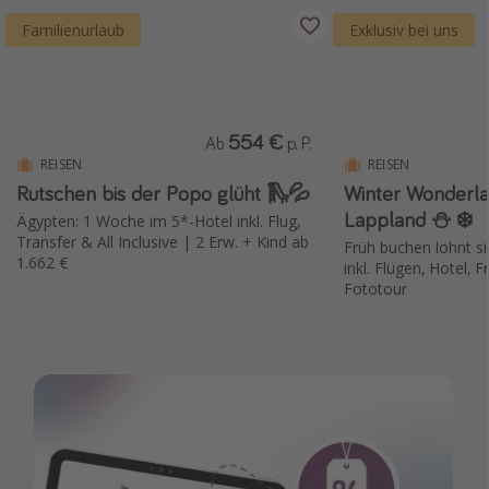
Familienurlaub
Exklusiv bei uns
554 €
Ab
p. P.
REISEN
REISEN
Rutschen bis der Popo glüht 🛝💦
Winter Wonderla
Lappland ⛄️ ❄️
Ägypten: 1 Woche im 5*-Hotel inkl. Flug,
Transfer & All Inclusive | 2 Erw. + Kind ab
Früh buchen lohnt si
1.662 €
inkl. Flügen, Hotel, 
Fototour