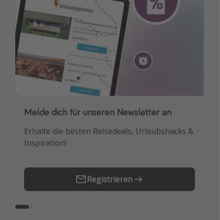
Melde dich für unseren Newsletter an
Downloade unsere App
Erhalte die besten Reisedeals, Urlaubshacks &
Buche die besten Reiseschnäppchen als
Inspiration!
Erstes.
Registrieren