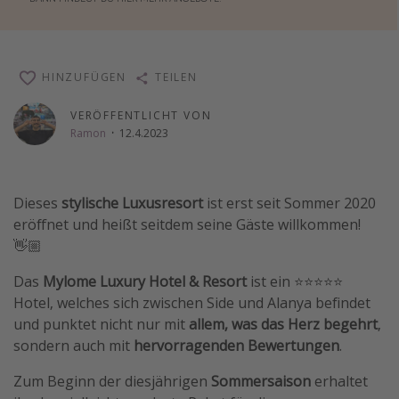
Wochenendtrip
Singlereisen
HINZUFÜGEN
TEILEN
Strandurlaub
Gruppenreisen
VERÖFFENTLICHT VON
Ramon
·
12.4.2023
Hotels in Hamburg
Hotels in Amsterdam
Hotels am Achensee
Dieses
stylische Luxusresort
ist erst seit Sommer 2020
eröffnet und heißt seitdem seine Gäste willkommen!
👋🏼
Weitere Themen
Reise Journal
Das
Mylome Luxury Hotel & Resort
ist ein ⭐️⭐️⭐️⭐️⭐️
Hotel, welches sich zwischen Side und Alanya befindet
Familienurlaub in der Türkei
und punktet nicht nur mit
allem, was das Herz begehrt
,
Rundreisen in Thailand
sondern auch mit
hervorragenden Bewertungen
.
Bahnreisen in der Schweiz
Zum Beginn der diesjährigen
Sommersaison
erhaltet
Reisepassfreie Reiseziele