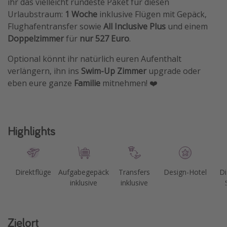
ihr das vielleicht rundeste Paket für diesen
Travel Know How
Urlaubstraum:
1 Woche
inklusive Flügen mit Gepäck,
Flughafentransfer sowie
All Inclusive Plus
und einem
Silvesterreisen
Doppelzimmer
für
nur 527 Euro
.
Last Minute Urlaub Mallorca
Optional könnt ihr natürlich euren Aufenthalt
Last Minute Urlaub Deutschland
verlängern, ihn ins
Swim-Up Zimmer
upgrade oder
eben eure ganze
Familie
mitnehmen! ❤️
Highlights
Direktflüge
Aufgabegepäck
Transfers
Design-Hotel
Di
inklusive
inklusive
Zielort