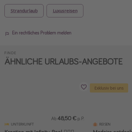
Strandurlaub
Luxusreisen
Ein rechtliches Problem melden
FINDE
ÄHNLICHE URLAUBS-ANGEBOTE
Exklusiv bei uns
48,50 €
Ab
p. P.
UNTERKUNFT
REISEN
Kroatien mit Infinity-Pool 🏊🏻‍♂️
Madeira entdeck