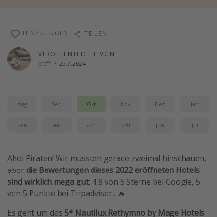
Wochenendtrip
Singlereisen
HINZUFÜGEN
TEILEN
Strandurlaub
VERÖFFENTLICHT VON
Gruppenreisen
Steffi
·
25.7.2024
Hotels in Hamburg
Hotels in Amsterdam
Hotels am Achensee
Aug
Sep
Okt
Nov
Dez
Jan
Feb
Mär
Apr
Mai
Jun
Jul
Weitere Themen
Reise Journal
Ahoi Piraten! Wir mussten gerade zweimal hinschauen,
Familienurlaub in der Türkei
aber
die Bewertungen dieses 2022 eröffneten Hotels
sind wirklich mega gut
: 4,8 von 5 Sterne bei Google, 5
Rundreisen in Thailand
von 5 Punkte bei Tripadvisor.. 🔥
Bahnreisen in der Schweiz
Es geht um das
5* Nautilux Rethymno by Mage Hotels
Reisepassfreie Reiseziele