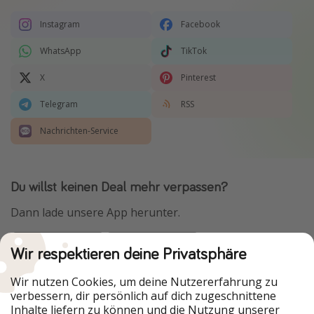
Instagram
Facebook
WhatsApp
TikTok
X
Pinterest
Telegram
RSS
Nachrichten-Service
Du willst keinen Deal mehr verpassen?
Dann lade unsere App herunter.
Wir respektieren deine Privatsphäre
Urlaubspiraten ist Teil der HolidayPirates Group
Wir nutzen Cookies, um deine Nutzererfahrung zu
verbessern, dir persönlich auf dich zugeschnittene
Unsere Märkte
Inhalte liefern zu können und die Nutzung unserer