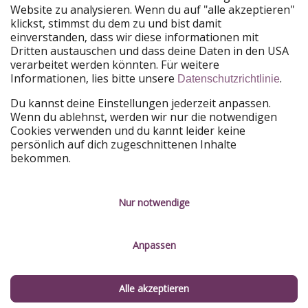
Website zu analysieren. Wenn du auf "alle akzeptieren"
PiratinViaggio
HolidayPirates
klickst, stimmst du dem zu und bist damit
VakantiePiraten
WakacyjniPiraci
einverstanden, dass wir diese informationen mit
VoyagesPirates
Ferienpiraten
Dritten austauschen und dass deine Daten in den USA
Urlaubspiraten
ViajerosPiratas
verarbeitet werden könnten. Für weitere
TravelPirates
Informationen, lies bitte unsere
.
Datenschutzrichtlinie
Unsere Gruppe
Du kannst deine Einstellungen jederzeit anpassen.
HolidayPirates Group
Wenn du ablehnst, werden wir nur die notwendigen
Cookies verwenden und du kannt leider keine
Lerne uns kennen
Rechtliches
persönlich auf dich zugeschnittenen Inhalte
bekommen.
Über uns
Datenschutz
Karriere
Impressum
Nur notwendige
Presse
Unsere Regeln
Anpassen
Partner
Kontakt
Nachhaltigkeit
Service-Kontrolle
Alle akzeptieren