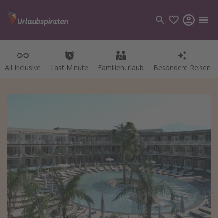
All Inclusive
Last Minute
Familienurlaub
Besondere Reisen
Kategorien
Flüge
Hotel
Pauschalreisen
Kreuzfahrten
Reiseziele
Alle Reiseziele
Bodensee Urlaub
Gozo Urlaub