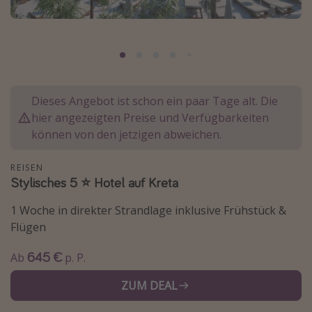
Normandie Urlaub
Goa Urlaub
St. Lucia Urlaub
Kefalonia Urlaub
Dieses Angebot ist schon ein paar Tage alt. Die
Krabi Urlaub
hier angezeigten Preise und Verfügbarkeiten
Tulum Urlaub
können von den jetzigen abweichen.
Sri Lanka Rundreise
REISEN
Japan Rundreise
Stylisches 5 ⭐️ Hotel auf Kreta
1 Woche in direkter Strandlage inklusive Frühstück &
Reisethemen
Flügen
Alle Reisethemen
645 €
Ab
p. P.
Wellnessurlaub
ZUM DEAL
Disneyland Paris
Roadtrips