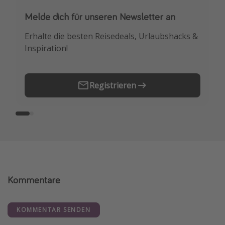
Melde dich für unseren Newsletter an
Downloade unsere App
Erhalte die besten Reisedeals, Urlaubshacks &
Buche die besten Reiseschnäppchen als
Inspiration!
Erstes.
Registrieren
Kommentare
KOMMENTAR SENDEN