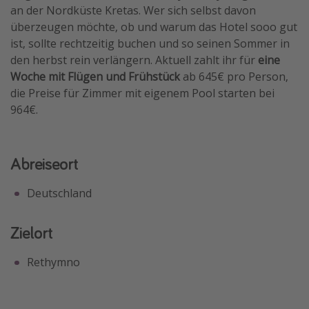
an der Nordküste Kretas. Wer sich selbst davon
Travel Know How
überzeugen möchte, ob und warum das Hotel sooo gut
Silvesterreisen
ist, sollte rechtzeitig buchen und so seinen Sommer in
den herbst rein verlängern. Aktuell zahlt ihr für
eine
Last Minute Urlaub Mallorca
Woche mit Flügen und Frühstück
ab 645€ pro Person,
Last Minute Urlaub Deutschland
die Preise für Zimmer mit eigenem Pool starten bei
964€.
Abreiseort
Deutschland
Zielort
Rethymno