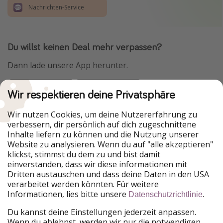
Nachrichten-Service
Du willst keinen Deal mehr verpassen?
Dann lade unsere App herunter.
Wir respektieren deine Privatsphäre
Urlaubspiraten ist Teil der HolidayPirates Group
Wir nutzen Cookies, um deine Nutzererfahrung zu
verbessern, dir persönlich auf dich zugeschnittene
Unsere Märkte
Inhalte liefern zu können und die Nutzung unserer
Website zu analysieren. Wenn du auf "alle akzeptieren"
PiratinViaggio
HolidayPirates
klickst, stimmst du dem zu und bist damit
VakantiePiraten
WakacyjniPiraci
einverstanden, dass wir diese informationen mit
VoyagesPirates
Ferienpiraten
Dritten austauschen und dass deine Daten in den USA
Urlaubspiraten
ViajerosPiratas
verarbeitet werden könnten. Für weitere
TravelPirates
Informationen, lies bitte unsere
.
Datenschutzrichtlinie
Unsere Gruppe
Du kannst deine Einstellungen jederzeit anpassen.
HolidayPirates Group
Wenn du ablehnst, werden wir nur die notwendigen