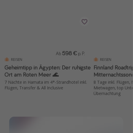
Wochenendtrip
Singlereisen
Strandurlaub
Gruppenreisen
Hotels in Hamburg
598 €
Ab
p. P.
Hotels in Amsterdam
REISEN
REISEN
Hotels am Achensee
Geheimtipp in Ägypten: Der ruhigste
Finnland Roadtrip
Ort am Roten Meer 🌊
Mitternachtssonn
Weitere Themen
7 Nächte in Hamata im 4*-Strandhotel inkl.
8 Tage inkl. Flügen,
Flügen, Transfer & All Inclusive
Mietwagen, top Unter
Reise Journal
Übernachtung
Familienurlaub in der Türkei
Rundreisen in Thailand
Bahnreisen in der Schweiz
Reisepassfreie Reiseziele