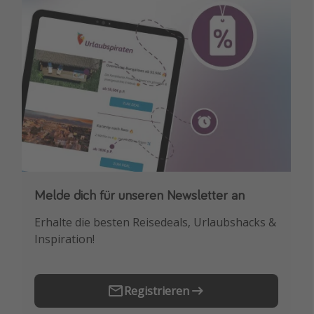
Travel Know How
Silvesterreisen
Last Minute Urlaub Mallorca
Last Minute Urlaub Deutschland
Melde dich für unseren Newsletter an
Downloade unsere App
Erhalte die besten Reisedeals, Urlaubshacks &
Buche die besten Reiseschnäppchen als
Inspiration!
Erstes.
Registrieren