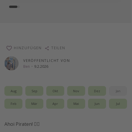
HINZUFÜGEN
TEILEN
VERÖFFENTLICHT VON
Ben
·
9.2.2026
Aug
Sep
Okt
Nov
Dez
Jan
Feb
Mär
Apr
Mai
Jun
Jul
Ahoi Piraten! 🏴‍☠️