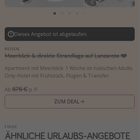
Normandie Urlaub
Goa Urlaub
St. Lucia Urlaub
Dieses Angebot ist abgelaufen.
Kefalonia Urlaub
Krabi Urlaub
REISEN
Meerblick & direkte Strandlage auf Lanzarote ❤️
Tulum Urlaub
Sri Lanka Rundreise
Apartment mit Meerblick: 1 Woche im hübschen Adults
Only-Hotel mit Frühstück, Flügen & Transfer
Japan Rundreise
676 €
Ab
p. P.
Reisethemen
ZUM DEAL
Alle Reisethemen
Wellnessurlaub
FINDE
Disneyland Paris
ÄHNLICHE URLAUBS-ANGEBOTE
Roadtrips