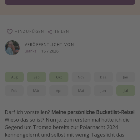
Wochenendtrip
Singlereisen
Strandurlaub
HINZUFÜGEN
TEILEN
Gruppenreisen
VERÖFFENTLICHT VON
Hotels in Hamburg
Bianka
·
18.7.2026
Hotels in Amsterdam
Hotels am Achensee
Aug
Sep
Okt
Nov
Dez
Jan
Weitere Themen
Feb
Mär
Apr
Mai
Jun
Jul
Reise Journal
Familienurlaub in der Türkei
Darf ich vorstellen?
Meine persönliche Bucketlist-Reise!
Rundreisen in Thailand
Wieso das so ist? Nun ja, zum ersten mal hatte ich die
Gegend um Tromsø bereits zur Polarnacht 2024
Bahnreisen in der Schweiz
kennengelernt und selbst mit wenig Tageslicht das
Reisepassfreie Reiseziele