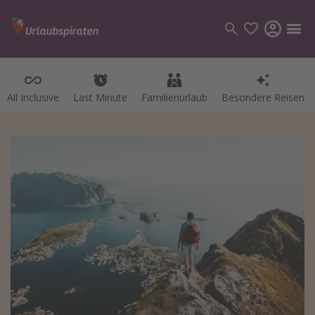
All Inclusive
Last Minute
Familienurlaub
Besondere Reisen
Kategorien
Flüge
Hotel
Pauschalreisen
Kreuzfahrten
Reiseziele
Alle Reiseziele
Bodensee Urlaub
Gozo Urlaub