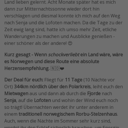
Land lieben gelernt. Acht Monate später hat es mich
Travel Know How
dann zur Mitternachtssonne wieder dort hin
verschlagen und diesmal konnte ich mich auf den Weg
Silvesterreisen
nach Senja und die Lofoten machen. Da die Tage zu der
Last Minute Urlaub Mallorca
Zeit ewig lang sind, hatte ich umso mehr Zeit, etliche
Last Minute Urlaub Deutschland
Wanderungen zu machen und Ausblicke genießen -
einer schöner als der andere! 😍
Kurz gesagt - Wenn
schockverliebt
ein Land wäre, wäre
es Norwegen und diese Route eine absolute
Herzensempfehlung.
🇳🇴❤️
Der Deal für euch:
Fliegt für
11 Tage
(10 Nächte vor
Ort)
344km nördlich über den Polarkreis
, leiht euch den
Mietwagen
aus und dann ab durch die
Fjorde
nach
Senja
, auf die
Lofoten
und wohin der Wind euch noch
so trägt! Übernachten werdet ihr unter anderem in
einem
traditionell norwegischem Rorbu-Stelzenhaus
.
Auch, wenn die Nächte im Sommer sehr kurz sind,
werdet ihr den Schlaf sicherlich brauchen, um Energie