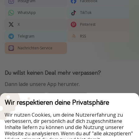
Instagram
Facebook
WhatsApp
TikTok
X
Pinterest
Telegram
RSS
Nachrichten-Service
Du willst keinen Deal mehr verpassen?
Dann lade unsere App herunter.
Wir respektieren deine Privatsphäre
Urlaubspiraten ist Teil der HolidayPirates Group
Wir nutzen Cookies, um deine Nutzererfahrung zu
verbessern, dir persönlich auf dich zugeschnittene
Unsere Märkte
Inhalte liefern zu können und die Nutzung unserer
Website zu analysieren. Wenn du auf "alle akzeptieren"
PiratinViaggio
HolidayPirates