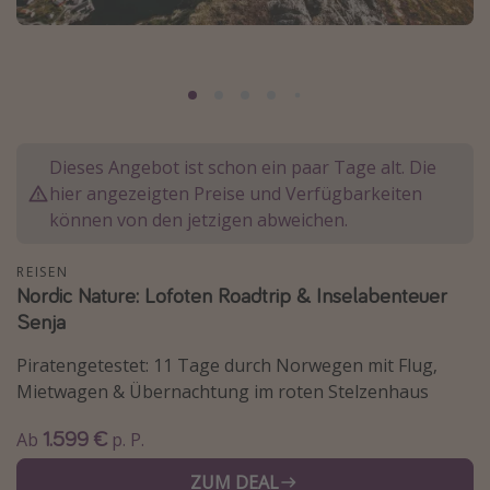
Normandie Urlaub
Goa Urlaub
St. Lucia Urlaub
Kefalonia Urlaub
Dieses Angebot ist schon ein paar Tage alt. Die
Krabi Urlaub
hier angezeigten Preise und Verfügbarkeiten
Tulum Urlaub
können von den jetzigen abweichen.
Sri Lanka Rundreise
Japan Rundreise
REISEN
Nordic Nature: Lofoten Roadtrip & Inselabenteuer
Senja
Reisethemen
Piratengetestet: 11 Tage durch Norwegen mit Flug,
Alle Reisethemen
Mietwagen & Übernachtung im roten Stelzenhaus
Wellnessurlaub
1.599 €
Ab
p. P.
Disneyland Paris
ZUM DEAL
Roadtrips