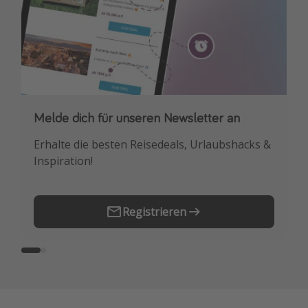
Melde dich für unseren Newsletter an
Downloade unsere App
Erhalte die besten Reisedeals, Urlaubshacks &
Buche die besten Reiseschnäppchen als
Inspiration!
Erstes.
Registrieren