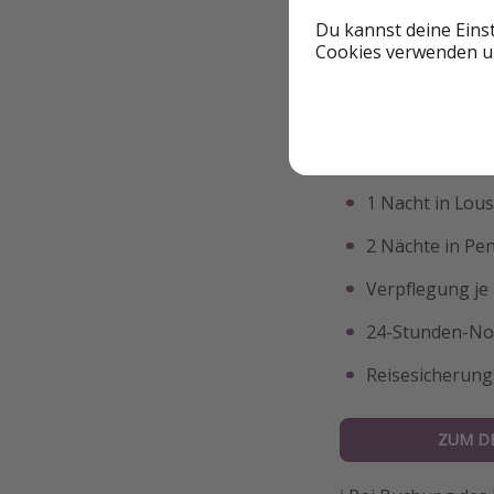
Du kannst deine Eins
Übernachtunge
Cookies verwenden un
1 Nacht in Cas
1 Nacht im Dou
2 Nächte in Po
1 Nacht in Lou
2 Nächte in Pe
Verpflegung je
24-Stunden-Not
Reisesicherung
ZUM D