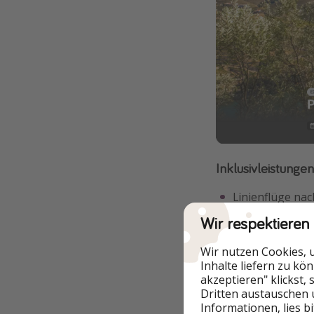
Inklusivleistungen
Linienflüge na
Wir respektieren
Aufgabegepäck
Luftverkehrsst
Wir nutzen Cookies, 
Inhalte liefern zu kö
Mietwagen der
akzeptieren" klickst,
Dritten austauschen 
Mietwagenpaket
Informationen, lies b