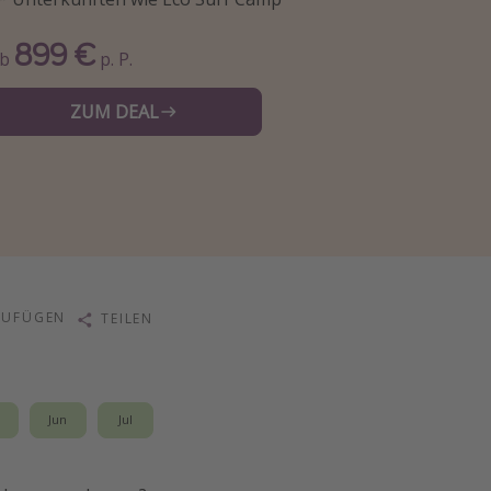
899 €
Ab
p. P.
ZUM DEAL
ZUFÜGEN
TEILEN
i
Jun
Jul