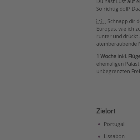
Du hast Lust auf e
So richtig doll? D
🇵🇹 Schnapp dir d
Europas, wie ich z
runter und drückt
atemberaubende 
1 Woche
inkl.
Flüg
ehemaligen Palast
unbegrenzten Frei
Zielort
Portugal
Lissabon