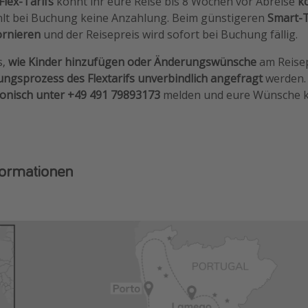
Flex-Tarifs
könnt ihr eure Reise bis 8 Wochen vor Abreise
k
lt bei Buchung keine Anzahlung. Beim günstigeren
Smart-T
ornieren
und der Reisepreis wird sofort bei Buchung fällig.
s,
wie Kinder hinzufügen oder Änderungswünsche
am Reise
ngsprozess des Flextarifs
unverbindlich angefragt
werden. 
fonisch unter +49 491 79893173
melden und eure Wünsche 
formationen