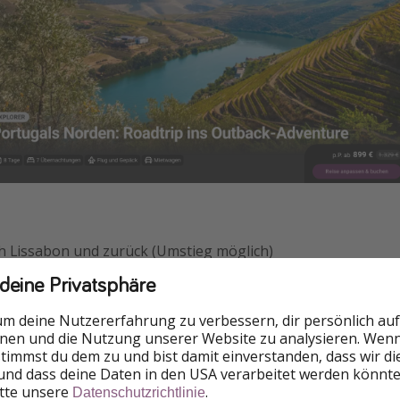
ch Lissabon und zurück (Umstieg möglich)
 deine Privatsphäre
 & Handgepäck gem. Bestimmung der ausgewählten Airline
euer, Flughafen- und Flugsicherheitsgebühren
um deine Nutzererfahrung zu verbessern, dir persönlich auf
nnen und die Nutzung unserer Website zu analysieren. Wenn 
 ausgewählten Fahrzeugklasse während der gesamten Reis
 stimmst du dem zu und bist damit einverstanden, dass wir d
und dass deine Daten in den USA verarbeitet werden könnte
 mit unbegrenzten Freikilometern, Vollkasko- und Diebsta
itte unsere
.
Datenschutzrichtlinie