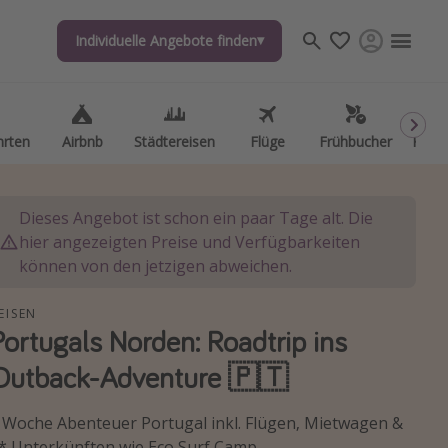
Individuelle Angebote finden
Individuelle Angebote finden
hrten
hrten
Airbnb
Airbnb
Städtereisen
Städtereisen
Flüge
Flüge
Frühbucher
Frühbucher
Kurzu
Kurzu
Dieses Angebot ist schon ein paar Tage alt. Die
hier angezeigten Preise und Verfügbarkeiten
können von den jetzigen abweichen.
EISEN
Portugals Norden: Roadtrip ins
Outback-Adventure 🇵🇹
 Woche Abenteuer Portugal inkl. Flügen, Mietwagen &
* Unterkünften wie Eco Surf Camp