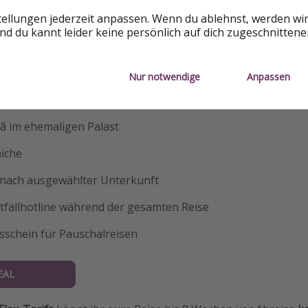
tellungen jederzeit anpassen. Wenn du ablehnst, werden wi
n in Unterkünften deiner Wahl
d du kannt leider keine persönlich auf dich zugeschnitten
telo Branco
ro-Tal
Nur notwendige
Anpassen
rto
sã im ehemaligen Palast
niche
 nach ausgewählter Unterkunft
fallhotline während der gesamten Reise
sschein für Pauschalreisen
EAL