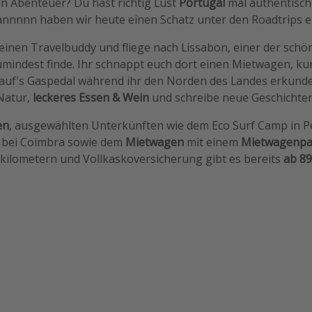
in Abenteuer? Du hast richtig Lust
Portugal
mal authentisc
aannnnn haben wir heute einen Schatz unter den Roadtrips en
einen Travelbuddy und fliege nach Lissabon, einer der schö
umindest finde. Ihr schnappt euch dort einen Mietwagen, kur
 auf's Gaspedal während ihr den Norden des Landes erkundet
Natur,
leckeres Essen & Wein
und schreibe neue Geschichten
en
, ausgewählten Unterkünften wie dem Eco Surf Camp in P
 bei Coimbra sowie dem
Mietwagen
mit einem
Mietwagenpa
kilometern und Vollkaskoversicherung gibt es bereits
ab 8