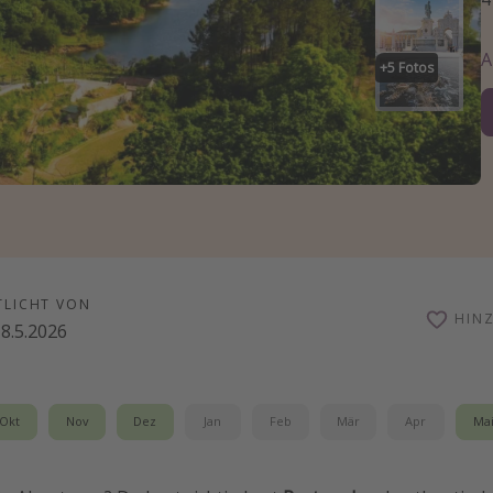
+
5
Fotos
TLICHT VON
HIN
8.5.2026
Okt
Nov
Dez
Jan
Feb
Mär
Apr
Ma