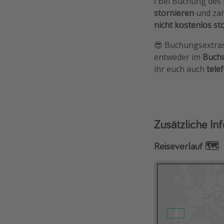
ℹ️ Bei Buchung des
stornieren
und zah
nicht kostenlos st
😎 Buchungsextra
entweder im
Buchu
ihr euch auch
tele
Zusätzliche In
Reiseverlauf 🗺