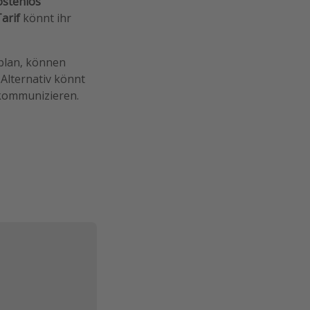
ostenlos
arif
könnt ihr
plan, können
Alternativ könnt
kommunizieren.