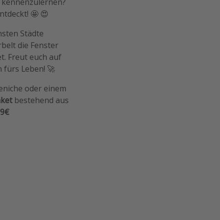
h kennenzulernen?
tdeckt! 🤩 😍
nsten Städte
belt die Fenster
. Freut euch auf
 fürs Leben! 🚀
eniche oder einem
ket
bestehend aus
99€