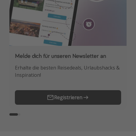
Melde dich für unseren Newsletter an
Downloade unsere App
Erhalte die besten Reisedeals, Urlaubshacks &
Buche die besten Reiseschnäppchen als
Inspiration!
Erstes.
Registrieren