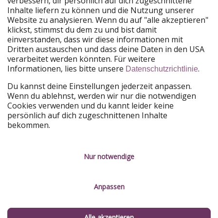
verbessern, dir persönlich auf dich zugeschnittene
Unsere Märkte
Inhalte liefern zu können und die Nutzung unserer
Website zu analysieren. Wenn du auf "alle akzeptieren"
PiratinViaggio
HolidayPirates
klickst, stimmst du dem zu und bist damit
VakantiePiraten
WakacyjniPiraci
einverstanden, dass wir diese informationen mit
VoyagesPirates
Ferienpiraten
Dritten austauschen und dass deine Daten in den USA
Urlaubspiraten
ViajerosPiratas
verarbeitet werden könnten. Für weitere
TravelPirates
Informationen, lies bitte unsere
.
Datenschutzrichtlinie
Unsere Gruppe
Du kannst deine Einstellungen jederzeit anpassen.
HolidayPirates Group
Wenn du ablehnst, werden wir nur die notwendigen
Cookies verwenden und du kannt leider keine
Lerne uns kennen
Rechtliches
persönlich auf dich zugeschnittenen Inhalte
bekommen.
Über uns
Datenschutz
Karriere
Impressum
Nur notwendige
Presse
Unsere Regeln
Anpassen
Partner
Kontakt
Nachhaltigkeit
Service-Kontrolle
Alle akzeptieren