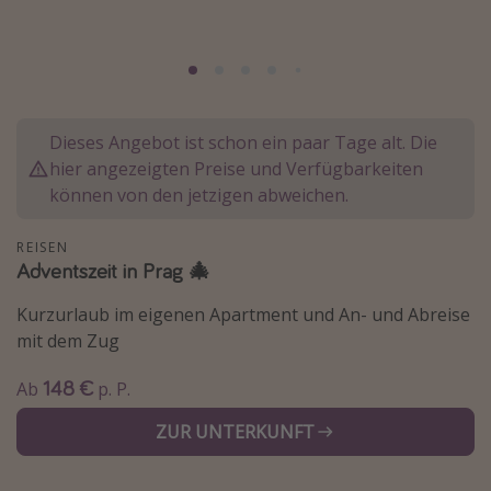
Normandie Urlaub
Goa Urlaub
St. Lucia Urlaub
Kefalonia Urlaub
Dieses Angebot ist schon ein paar Tage alt. Die
Krabi Urlaub
hier angezeigten Preise und Verfügbarkeiten
können von den jetzigen abweichen.
Tulum Urlaub
Sri Lanka Rundreise
REISEN
Adventszeit in Prag 🎄
Japan Rundreise
Kurzurlaub im eigenen Apartment und An- und Abreise
Reisethemen
mit dem Zug
Alle Reisethemen
148 €
Ab
p. P.
Wellnessurlaub
ZUR UNTERKUNFT
Disneyland Paris
Roadtrips