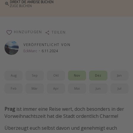
DIREKT DIE ANREISE BUCHEN
ZÜGE BUCHEN
Wochenendtrip
Singlereisen
Strandurlaub
HINZUFÜGEN
TEILEN
Gruppenreisen
VERÖFFENTLICHT VON
Hotels in Hamburg
EckMarc
·
6.11.2024
Hotels in Amsterdam
Hotels am Achensee
Aug
Sep
Okt
Nov
Dez
Jan
Weitere Themen
Feb
Mär
Apr
Mai
Jun
Jul
Reise Journal
Familienurlaub in der Türkei
Prag
ist immer eine Reise wert, doch besonders in der
Rundreisen in Thailand
Vorweihnachtszeit hat die Stadt ordentlich Charme!
Bahnreisen in der Schweiz
Überzeugt euch selbst davon und genehmigt euch
Reisepassfreie Reiseziele