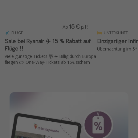
15 €
Ab
p. P.
FLÜGE
UNTERKUNFT
Sale bei Ryanair ✈️ 15 % Rabatt auf
Einzigartiger Inf
Flüge ‼️
Übernachtung im 5* 
Viele günstige Tickets 🤯 ✈️ Billig durch Europa
fliegen 👉 One-Way-Tickets ab 15€ sichern