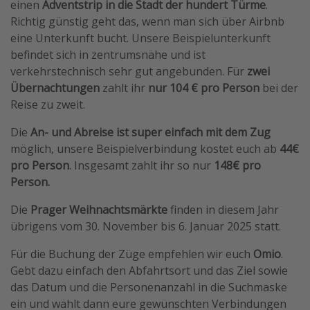
einen
Adventstrip in die Stadt der hundert Türme
.
Travel Know How
Richtig günstig geht das, wenn man sich über Airbnb
eine Unterkunft bucht. Unsere Beispielunterkunft
Silvesterreisen
befindet sich in zentrumsnähe und ist
Last Minute Urlaub Mallorca
verkehrstechnisch sehr gut angebunden. Für
zwei
Last Minute Urlaub Deutschland
Übernachtungen
zahlt ihr
nur 104 € pro Person
bei der
Reise zu zweit.
Die
An- und Abreise ist super einfach mit dem Zug
möglich, unsere Beispielverbindung kostet euch ab
44€
pro Person
. Insgesamt zahlt ihr so nur
148€ pro
Person.
Die
Prager Weihnachtsmärkte
finden in diesem Jahr
übrigens vom 30. November bis 6. Januar 2025 statt.
Für die Buchung der Züge empfehlen wir euch
Omio
.
Gebt dazu einfach den Abfahrtsort und das Ziel sowie
das Datum und die Personenanzahl in die Suchmaske
ein und wählt dann eure gewünschten Verbindungen