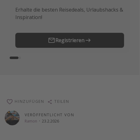
Erhalte die besten Reisedeals, Urlaubshacks &
Buche die besten Reiseschnäppchen als
Inspiration!
Erstes.
Registrieren
HINZUFÜGEN
TEILEN
VERÖFFENTLICHT VON
Ramon
·
23.2.2026