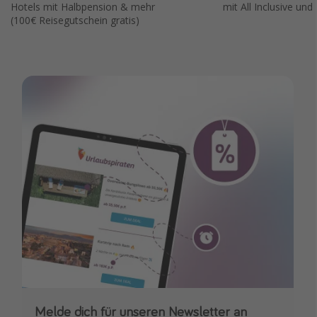
Hotels mit Halbpension & mehr
mit All Inclusive und
Travel Know How
(100€ Reisegutschein gratis)
Silvesterreisen
Last Minute Urlaub Mallorca
Last Minute Urlaub Deutschland
Melde dich für unseren Newsletter an
Downloade unsere App