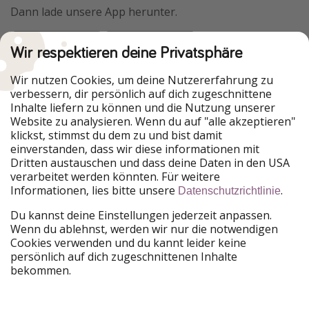
Dann lade unsere App herunter.
Wir respektieren deine Privatsphäre
Urlaubspiraten ist Teil der HolidayPirates Group
Wir nutzen Cookies, um deine Nutzererfahrung zu
verbessern, dir persönlich auf dich zugeschnittene
Unsere Märkte
Inhalte liefern zu können und die Nutzung unserer
Website zu analysieren. Wenn du auf "alle akzeptieren"
PiratinViaggio
HolidayPirates
klickst, stimmst du dem zu und bist damit
VakantiePiraten
WakacyjniPiraci
einverstanden, dass wir diese informationen mit
VoyagesPirates
Ferienpiraten
Dritten austauschen und dass deine Daten in den USA
Urlaubspiraten
ViajerosPiratas
verarbeitet werden könnten. Für weitere
TravelPirates
Informationen, lies bitte unsere
.
Datenschutzrichtlinie
Unsere Gruppe
Du kannst deine Einstellungen jederzeit anpassen.
HolidayPirates Group
Wenn du ablehnst, werden wir nur die notwendigen
Cookies verwenden und du kannt leider keine
Lerne uns kennen
Rechtliches
persönlich auf dich zugeschnittenen Inhalte
bekommen.
Über uns
Datenschutz
Karriere
Impressum