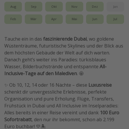
Aug
Sep
Okt
Nov
Dez
Jan
Feb
Mär
Apr
Mai
Jun
Jul
Tauche ein in das
faszinierende Dubai
, wo goldene
Wüstenträume, futuristische Skylines und der Blick aus
dem höchsten Gebäude der Welt auf dich warten.
Danach geht’s weiter ins Paradies: türkisblaues
Wasser, Bilderbuchstrände und entspannte
All-
Inclusive-Tage auf den Malediven
. 🤩
✨ Ob 10, 12, 14 oder 16 Nächte – diese
Luxusreise
schenkt dir unvergessliche Erlebnisse, perfekte
Organisation und pure Erholung. Flüge, Transfers,
Frühstück in Dubai und All Inclusive im Inselparadies:
Alles bereits in einer Reise vereint und dank
100 Euro
Sofortrabatt
, den nur ihr bekommt, schon ab 2.199
Euro buchbar! 💛🏝️