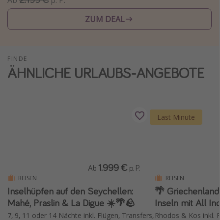
Ab
p. P.
Wochenendtrip
ZUM DEAL
Singlereisen
Strandurlaub
Gruppenreisen
FINDE
ÄHNLICHE URLAUBS-ANGEBOTE
Hotels in Hamburg
Hotels in Amsterdam
Hotels am Achensee
Last Minute
Weitere Themen
Reise Journal
1.999 €
Ab
p. P.
Familienurlaub in der Türkei
REISEN
REISEN
Rundreisen in Thailand
Inselhüpfen auf den Seychellen:
🌴 Griechenland
Mahé, Praslin & La Digue ☀️🌴🪨
Inseln mit All In
Bahnreisen in der Schweiz
7, 9, 11 oder 14 Nächte inkl. Flügen, Transfers,
Rhodos & Kos inkl. Flügen, 4-St
Reisepassfreie Reiseziele