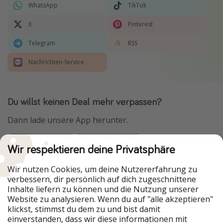
WhatsApp
TikTok
X
Pinterest
Telegram
RSS
Nachrichten-Service
Du willst keinen Deal mehr verpassen?
Dann lade unsere App herunter.
Wir respektieren deine Privatsphäre
Urlaubspiraten ist Teil der HolidayPirates Group
Wir nutzen Cookies, um deine Nutzererfahrung zu
verbessern, dir persönlich auf dich zugeschnittene
Unsere Märkte
Inhalte liefern zu können und die Nutzung unserer
Website zu analysieren. Wenn du auf "alle akzeptieren"
PiratinViaggio
HolidayPirates
klickst, stimmst du dem zu und bist damit
VakantiePiraten
WakacyjniPiraci
einverstanden, dass wir diese informationen mit
VoyagesPirates
Ferienpiraten