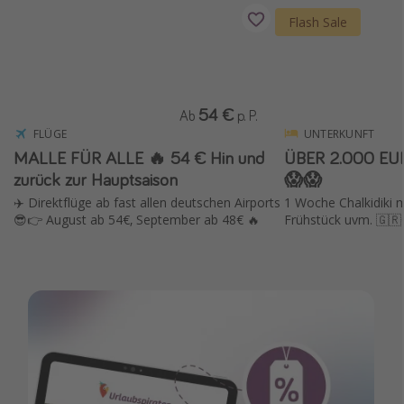
Flash Sale
54 €
Ab
p. P.
FLÜGE
UNTERKUNFT
MALLE FÜR ALLE 🔥 54 € Hin und
ÜBER 2.000 EU
zurück zur Hauptsaison
😱😱
✈️ Direktflüge ab fast allen deutschen Airports
1 Woche Chalkidiki mi
😎👉 August ab 54€, September ab 48€ 🔥
Frühstück uvm. 🇬🇷