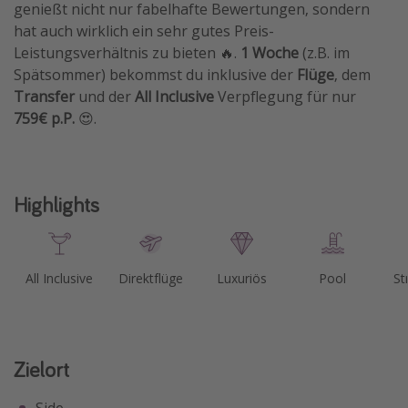
genießt nicht nur fabelhafte Bewertungen, sondern
Travel Know How
hat auch wirklich ein sehr gutes Preis-
Leistungsverhältnis zu bieten 🔥.
1 Woche
(z.B. im
Silvesterreisen
Spätsommer) bekommst du inklusive der
Flüge
, dem
Last Minute Urlaub Mallorca
Transfer
und der
All Inclusive
Verpflegung für nur
Last Minute Urlaub Deutschland
759€ p.P.
😍.
Highlights
All Inclusive
Direktflüge
Luxuriös
Pool
St
Zielort
Side