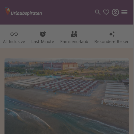
All Inclusive
Last Minute
Familienurlaub
Besondere Reisen
Kategorien
Flüge
Hotel
Pauschalreisen
Kreuzfahrten
Reiseziele
Alle Reiseziele
Bodensee Urlaub
Gozo Urlaub