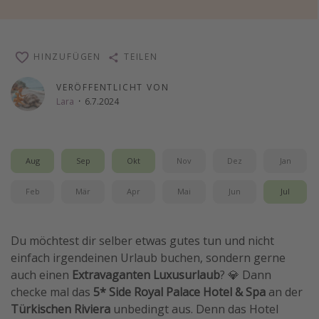
Wochenendtrip
Singlereisen
HINZUFÜGEN
TEILEN
Strandurlaub
Gruppenreisen
VERÖFFENTLICHT VON
Lara
·
6.7.2024
Hotels in Hamburg
Hotels in Amsterdam
Hotels am Achensee
Aug
Sep
Okt
Nov
Dez
Jan
Feb
Mär
Apr
Mai
Jun
Jul
Weitere Themen
Reise Journal
Du möchtest dir selber etwas gutes tun und nicht
Familienurlaub in der Türkei
einfach irgendeinen Urlaub buchen, sondern gerne
Rundreisen in Thailand
auch einen
Extravaganten
Luxusurlaub
? 💎 Dann
checke mal das
5* Side Royal Palace Hotel & Spa
an der
Bahnreisen in der Schweiz
Türkischen Riviera
unbedingt aus. Denn das Hotel
Reisepassfreie Reiseziele