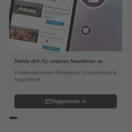
Melde dich für unseren Newsletter an
Downloade unsere App
Erhalte die besten Reisedeals, Urlaubshacks &
Buche die besten Reiseschnäppchen als
Inspiration!
Erstes.
Registrieren