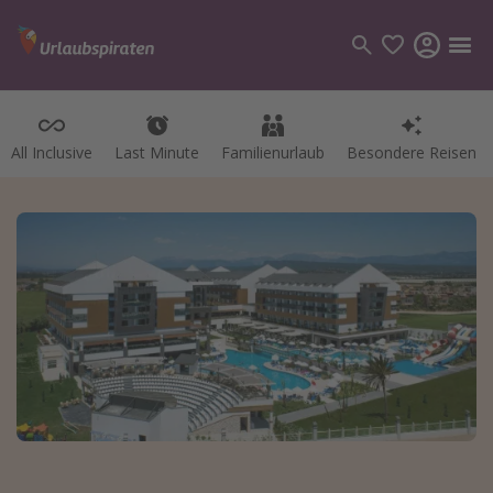
All Inclusive
Last Minute
Familienurlaub
Besondere Reisen
Kategorien
Flüge
Hotel
Pauschalreisen
Kreuzfahrten
Reiseziele
Alle Reiseziele
Bodensee Urlaub
Gozo Urlaub