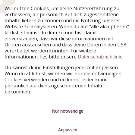
Urlaubspiraten ist Teil der HolidayPirates Group
Wir nutzen Cookies, um deine Nutzererfahrung zu
verbessern, dir persönlich auf dich zugeschnittene
Unsere Märkte
Inhalte liefern zu können und die Nutzung unserer
Website zu analysieren. Wenn du auf "alle akzeptieren"
PiratinViaggio
HolidayPirates
klickst, stimmst du dem zu und bist damit
VakantiePiraten
WakacyjniPiraci
einverstanden, dass wir diese informationen mit
VoyagesPirates
Ferienpiraten
Dritten austauschen und dass deine Daten in den USA
Urlaubspiraten
ViajerosPiratas
verarbeitet werden könnten. Für weitere
TravelPirates
Informationen, lies bitte unsere
.
Datenschutzrichtlinie
Unsere Gruppe
Du kannst deine Einstellungen jederzeit anpassen.
HolidayPirates Group
Wenn du ablehnst, werden wir nur die notwendigen
Cookies verwenden und du kannt leider keine
Lerne uns kennen
Rechtliches
persönlich auf dich zugeschnittenen Inhalte
bekommen.
Über uns
Datenschutz
Karriere
Impressum
Nur notwendige
Presse
Unsere Regeln
Anpassen
Partner
Kontakt