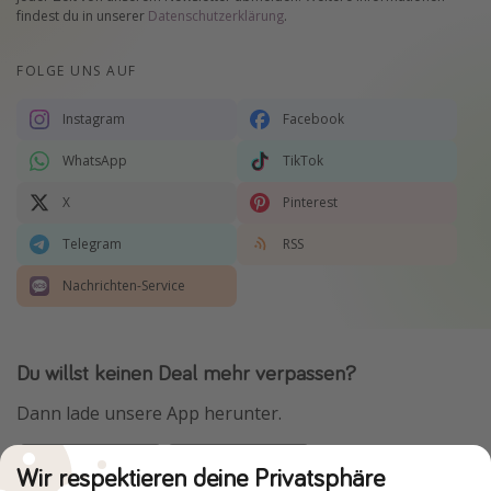
findest du in unserer
Datenschutzerklärung
.
FOLGE UNS AUF
Instagram
Facebook
WhatsApp
TikTok
X
Pinterest
Telegram
RSS
Nachrichten-Service
Du willst keinen Deal mehr verpassen?
Dann lade unsere App herunter.
Wir respektieren deine Privatsphäre