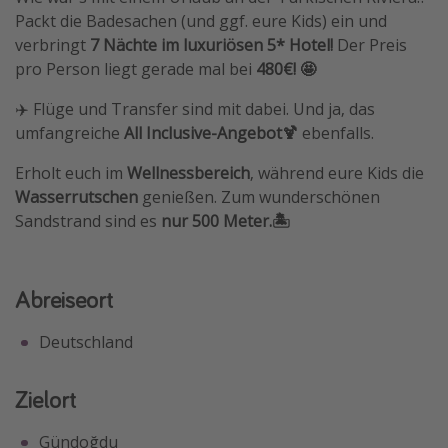
Packt die Badesachen (und ggf. eure Kids) ein und
Travel Know How
verbringt
7 Nächte im luxuriösen 5* Hotel!
Der Preis
Silvesterreisen
pro Person liegt gerade mal bei
480€! 🤩
Last Minute Urlaub Mallorca
✈️ Flüge und Transfer sind mit dabei. Und ja, das
Last Minute Urlaub Deutschland
umfangreiche
All Inclusive-Angebot🍹
ebenfalls.
Erholt euch im
Wellnessbereich
, während
eure Kids die
Wasserrutschen
genießen. Zum wunderschönen
Sandstrand sind es
nur 500 Meter.🏝
Abreiseort
Deutschland
Zielort
Gündoğdu