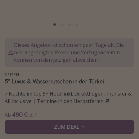
Normandie Urlaub
Goa Urlaub
St. Lucia Urlaub
Kefalonia Urlaub
Dieses Angebot ist schon ein paar Tage alt. Die
Krabi Urlaub
hier angezeigten Preise und Verfügbarkeiten
Tulum Urlaub
können von den jetzigen abweichen.
Sri Lanka Rundreise
REISEN
Japan Rundreise
5* Luxus & Wasserrutschen in der Türkei
7 Nächte im top 5* Hotel inkl. Direktflügen, Transfer &
Reisethemen
All Inclusive | Termine in den Herbstferien 📆
Alle Reisethemen
480 €
Ab
p. P.
Wellnessurlaub
ZUM DEAL
Disneyland Paris
Roadtrips