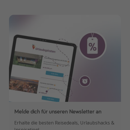
Melde dich für unseren Newsletter an
Downloade unsere App
Erhalte die besten Reisedeals, Urlaubshacks &
Buche die besten Reiseschnäppchen als
Inspiration!
Erstes.