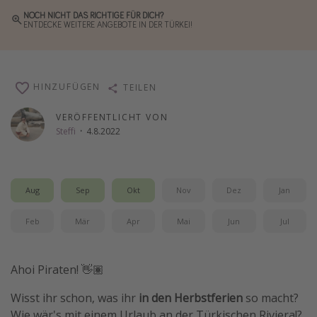
NOCH NICHT DAS RICHTIGE FÜR DICH?
Wochenendtrip
ENTDECKE WEITERE ANGEBOTE IN DER TÜRKEI!
Singlereisen
Strandurlaub
Gruppenreisen
HINZUFÜGEN
TEILEN
Hotels in Hamburg
VERÖFFENTLICHT VON
Hotels in Amsterdam
Steffi
·
4.8.2022
Hotels am Achensee
Aug
Sep
Okt
Nov
Dez
Jan
Weitere Themen
Reise Journal
Feb
Mär
Apr
Mai
Jun
Jul
Familienurlaub in der Türkei
Rundreisen in Thailand
Ahoi Piraten! 👋🏽
Bahnreisen in der Schweiz
Wisst ihr schon, was ihr
in den Herbstferien
so macht?
Reisepassfreie Reiseziele
Wie wär's mit einem Urlaub an der Türkischen Riviera!?