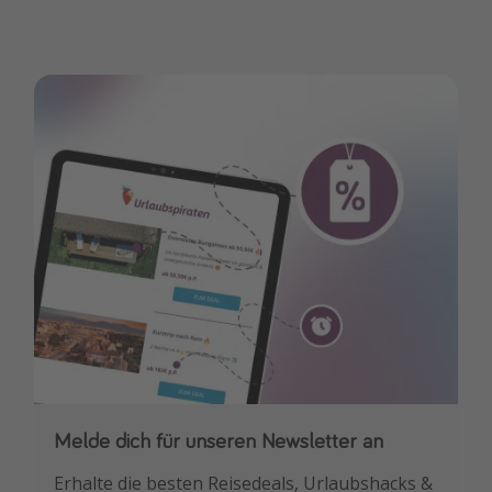
Melde dich für unseren Newsletter an
Downloade unsere App
Erhalte die besten Reisedeals, Urlaubshacks &
Buche die besten Reiseschnäppchen als