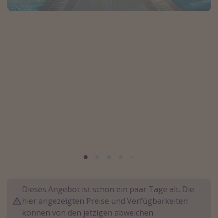
Normandie Urlaub
Goa Urlaub
St. Lucia Urlaub
Kefalonia Urlaub
Krabi Urlaub
Tulum Urlaub
Sri Lanka Rundreise
Japan Rundreise
Reisethemen
Alle Reisethemen
Wellnessurlaub
Dieses Angebot ist schon ein paar Tage alt. Die
Disneyland Paris
hier angezeigten Preise und Verfügbarkeiten
können von den jetzigen abweichen.
Roadtrips