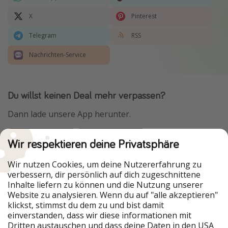
X
Pinterest
Telegram
RSS
Nachrichten-Service
Du willst keinen Deal mehr verpassen?
Dann lade unsere App herunter.
Wir respektieren deine Privatsphäre
Urlaubspiraten ist Teil der HolidayPirates Group
Wir nutzen Cookies, um deine Nutzererfahrung zu
verbessern, dir persönlich auf dich zugeschnittene
Unsere Märkte
Inhalte liefern zu können und die Nutzung unserer
Website zu analysieren. Wenn du auf "alle akzeptieren"
PiratinViaggio
HolidayPirates
klickst, stimmst du dem zu und bist damit
VakantiePiraten
WakacyjniPiraci
einverstanden, dass wir diese informationen mit
VoyagesPirates
Ferienpiraten
Dritten austauschen und dass deine Daten in den USA
Urlaubspiraten
ViajerosPiratas