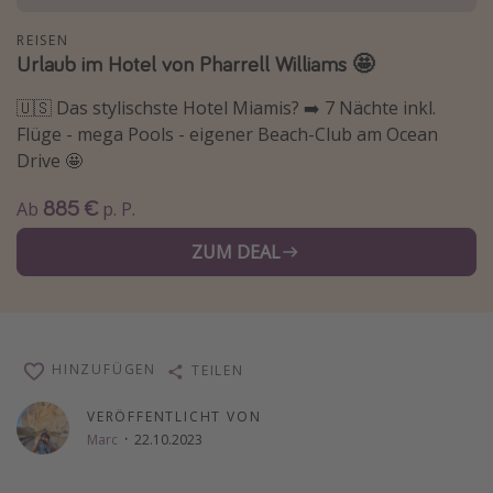
Wochenendtrip
REISEN
Urlaub im Hotel von Pharrell Williams 🤩
Singlereisen
Strandurlaub
🇺🇸 Das stylischste Hotel Miamis? ➡️ 7 Nächte inkl.
Flüge - mega Pools - eigener Beach-Club am Ocean
Gruppenreisen
Drive 🤩
Hotels in Hamburg
Hotels in Amsterdam
885 €
Ab
p. P.
Hotels am Achensee
ZUM DEAL
Weitere Themen
Reise Journal
HINZUFÜGEN
TEILEN
Familienurlaub in der Türkei
Rundreisen in Thailand
VERÖFFENTLICHT VON
Marc
·
22.10.2023
Bahnreisen in der Schweiz
Reisepassfreie Reiseziele