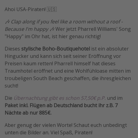
Travel Know How
Ahoi USA-Piraten! 🇺🇸
Silvesterreisen
🎶 Clap along if you feel like a room without a roof -
Last Minute Urlaub Mallorca
Because I'm happy 🎶
Wer jetzt Pharrell Williams' Song
"Happy" im Ohr hat, ist hier genau richtig!
Last Minute Urlaub Deutschland
Dieses
stylische Boho-Boutiquehotel
ist ein absoluter
Hingucker und kann sich seit seiner Eröffnung vor
Preisen kaum retten! Pharrell himself hat dieses
Traumhotel eröffnet und eine Wohlfühloase mitten im
troubeligen South Beach geschaffen, die ihresgleichen
sucht!
Die
Übernachtung gibt es schon 57,50€ p.P.
und im
Paket inkl. Flügen ab Deutschland bucht ihr z.B. 7
Nächte ab nur 885€.
Aber genug der vielen Worte! Schaut euch unbedingt
unten die Bilder an. Viel Spaß, Piraten!