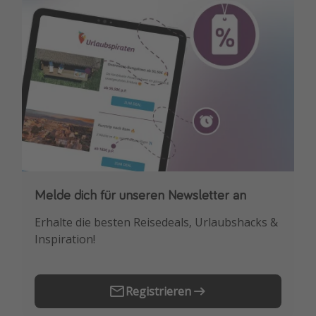
Travel Know How
Silvesterreisen
Last Minute Urlaub Mallorca
Last Minute Urlaub Deutschland
Melde dich für unseren Newsletter an
Downloade unsere App
Erhalte die besten Reisedeals, Urlaubshacks &
Buche die besten Reiseschnäppchen als
Inspiration!
Erstes.
Registrieren