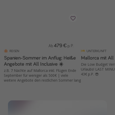
Wochenendtrip
Singlereisen
Strandurlaub
Gruppenreisen
Hotels in Hamburg
479 €
Ab
p. P.
Hotels in Amsterdam
REISEN
UNTERKUNFT
Hotels am Achensee
Spanien-Sommer im Anflug: Heiße
Mallorca mit All 
Angebote mit All Inclusive ☀️
Die Low Budget Versi
Urlaubs! LAST MINU
z.B. 7 Nächte auf Mallorca inkl. Flügen Ende
Weitere Themen
43€ p.P. 😎
September für weniger als 500€ | viele
weitere Angebote den restlichen Sommer lang
Reise Journal
Familienurlaub in der Türkei
Rundreisen in Thailand
Bahnreisen in der Schweiz
Reisepassfreie Reiseziele