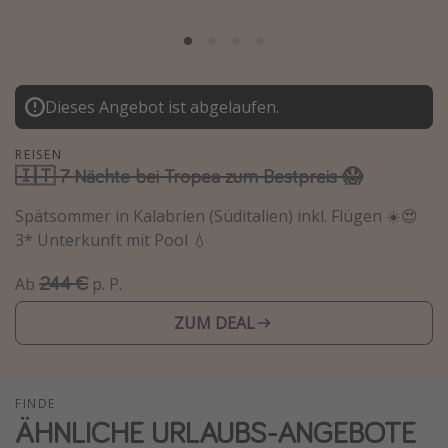
Normandie Urlaub
Goa Urlaub
St. Lucia Urlaub
Dieses Angebot ist abgelaufen.
Kefalonia Urlaub
Krabi Urlaub
REISEN
🇮🇹 7 Nächte bei Tropea zum Bestpreis 😱
Tulum Urlaub
Spätsommer in Kalabrien (Süditalien) inkl. Flügen ☀️😍
Sri Lanka Rundreise
3* Unterkunft mit Pool 💧
Japan Rundreise
244 €
Ab
p. P.
Reisethemen
ZUM DEAL
Alle Reisethemen
Wellnessurlaub
FINDE
Disneyland Paris
ÄHNLICHE URLAUBS-ANGEBOTE
Roadtrips