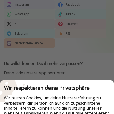
Instagram
Facebook
WhatsApp
TikTok
X
Pinterest
Telegram
RSS
Nachrichten-Service
Du willst keinen Deal mehr verpassen?
Dann lade unsere App herunter.
Wir respektieren deine Privatsphäre
Urlaubspiraten ist Teil der HolidayPirates Group
Wir nutzen Cookies, um deine Nutzererfahrung zu
verbessern, dir persönlich auf dich zugeschnittene
Unsere Märkte
Inhalte liefern zu können und die Nutzung unserer
Website zu analysieren. Wenn du auf "alle akzeptieren"