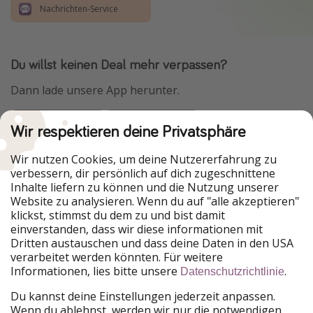
Nachrichten-Service
Du willst keinen Deal mehr verpassen?
Dann lade unsere App herunter.
Wir respektieren deine Privatsphäre
Urlaubspiraten ist Teil der HolidayPirates Group
Wir nutzen Cookies, um deine Nutzererfahrung zu
verbessern, dir persönlich auf dich zugeschnittene
Unsere Märkte
Inhalte liefern zu können und die Nutzung unserer
Website zu analysieren. Wenn du auf "alle akzeptieren"
PiratinViaggio
HolidayPirates
klickst, stimmst du dem zu und bist damit
VakantiePiraten
WakacyjniPiraci
einverstanden, dass wir diese informationen mit
VoyagesPirates
Ferienpiraten
Dritten austauschen und dass deine Daten in den USA
Urlaubspiraten
ViajerosPiratas
verarbeitet werden könnten. Für weitere
TravelPirates
Informationen, lies bitte unsere
.
Datenschutzrichtlinie
Unsere Gruppe
Du kannst deine Einstellungen jederzeit anpassen.
HolidayPirates Group
Wenn du ablehnst, werden wir nur die notwendigen