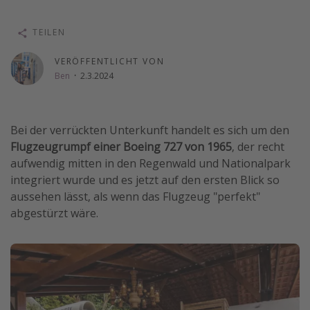
Wochenendtrip
TEILEN
Singlereisen
Strandurlaub
VERÖFFENTLICHT VON
Ben
·
2.3.2024
Gruppenreisen
Hotels in Hamburg
Hotels in Amsterdam
Bei der verrückten Unterkunft handelt es sich um den
Flugzeugrumpf einer Boeing 727 von 1965
, der recht
Hotels am Achensee
aufwendig mitten in den Regenwald und Nationalpark
integriert wurde und es jetzt auf den ersten Blick so
Weitere Themen
aussehen lässt, als wenn das Flugzeug "perfekt"
abgestürzt wäre.
Reise Journal
Familienurlaub in der Türkei
Rundreisen in Thailand
Bahnreisen in der Schweiz
Reisepassfreie Reiseziele