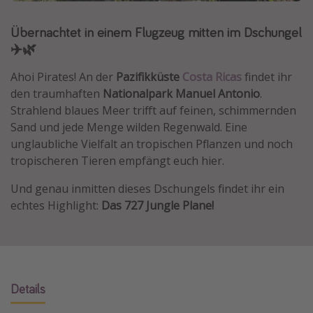
Normandie Urlaub
Übernachtet in einem Flugzeug mitten im Dschungel
Goa Urlaub
✈️🌿
St. Lucia Urlaub
Ahoi Pirates! An der
Pazifikküste
Costa Ricas
findet ihr
Kefalonia Urlaub
den traumhaften
Nationalpark Manuel Antonio
.
Krabi Urlaub
Strahlend blaues Meer trifft auf feinen, schimmernden
Sand und jede Menge wilden Regenwald. Eine
Tulum Urlaub
unglaubliche Vielfalt an tropischen Pflanzen und noch
Sri Lanka Rundreise
tropischeren Tieren empfängt euch hier.
Japan Rundreise
Und genau inmitten dieses Dschungels findet ihr ein
echtes Highlight:
Das 727 Jungle Plane!
Reisethemen
Alle Reisethemen
Wellnessurlaub
Disneyland Paris
Details
Roadtrips