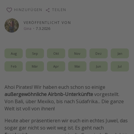
Wochenendtrip
HINZUFÜGEN
TEILEN
Singlereisen
VERÖFFENTLICHT VON
Strandurlaub
Gina
·
7.3.2026
Gruppenreisen
Hotels in Hamburg
Aug
Sep
Okt
Nov
Dez
Jan
Hotels in Amsterdam
Hotels am Achensee
Feb
Mär
Apr
Mai
Jun
Jul
Weitere Themen
Ahoi Pirates! Wir haben euch schon so einige
außergewöhnliche Airbnb-Unterkünfte
vorgestellt.
Reise Journal
Von Bali, über Mexiko, bis nach Südafrika... Die ganze
Familienurlaub in der Türkei
Welt ist voll von ihnen!
Rundreisen in Thailand
Heute aber präsentieren wir euch ein echtes Juwel, das
Bahnreisen in der Schweiz
sogar gar nicht so weit weg ist. Es geht nach
Reisepassfreie Reiseziele