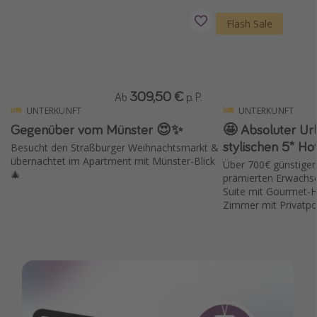
Flash Sale
309,50 €
Ab
p. P.
UNTERKUNFT
UNTERKUNFT
Gegenüber vom Münster 😍✨
🤩 Absoluter Ur
stylischen 5* Hot
Besucht den Straßburger Weihnachtsmarkt &
übernachtet im Apartment mit Münster-Blick
Über 700€ günstiger
🎄
prämierten Erwachse
Suite mit Gourmet-H
Zimmer mit Privatpo