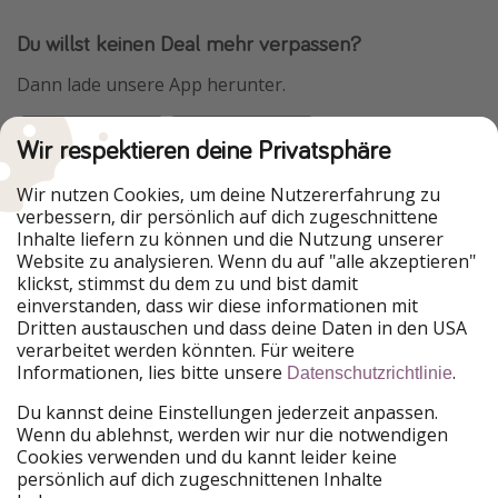
Du willst keinen Deal mehr verpassen?
Dann lade unsere App herunter.
Wir respektieren deine Privatsphäre
Urlaubspiraten ist Teil der HolidayPirates Group
Wir nutzen Cookies, um deine Nutzererfahrung zu
verbessern, dir persönlich auf dich zugeschnittene
Unsere Märkte
Inhalte liefern zu können und die Nutzung unserer
Website zu analysieren. Wenn du auf "alle akzeptieren"
PiratinViaggio
HolidayPirates
klickst, stimmst du dem zu und bist damit
VakantiePiraten
WakacyjniPiraci
einverstanden, dass wir diese informationen mit
VoyagesPirates
Ferienpiraten
Dritten austauschen und dass deine Daten in den USA
Urlaubspiraten
ViajerosPiratas
verarbeitet werden könnten. Für weitere
TravelPirates
Informationen, lies bitte unsere
.
Datenschutzrichtlinie
Unsere Gruppe
Du kannst deine Einstellungen jederzeit anpassen.
HolidayPirates Group
Wenn du ablehnst, werden wir nur die notwendigen
Cookies verwenden und du kannt leider keine
Lerne uns kennen
Rechtliches
persönlich auf dich zugeschnittenen Inhalte