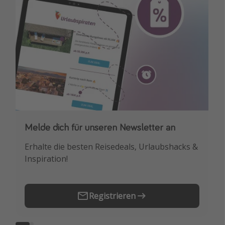
Melde dich für unseren Newsletter an
Downloade unsere App
Erhalte die besten Reisedeals, Urlaubshacks &
Buche die besten Reiseschnäppchen als
Inspiration!
Erstes.
Registrieren