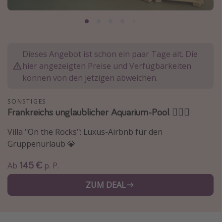
Normandie Urlaub
Goa Urlaub
St. Lucia Urlaub
Dieses Angebot ist schon ein paar Tage alt. Die
Kefalonia Urlaub
hier angezeigten Preise und Verfügbarkeiten
Krabi Urlaub
können von den jetzigen abweichen.
Tulum Urlaub
SONSTIGES
Sri Lanka Rundreise
Frankreichs unglaublicher Aquarium-Pool 🏊🏻‍♂️
Japan Rundreise
Villa "On the Rocks": Luxus-Airbnb für den
Gruppenurlaub 💎
Reisethemen
145 €
Ab
p. P.
Alle Reisethemen
ZUM DEAL
Wellnessurlaub
Disneyland Paris
Roadtrips