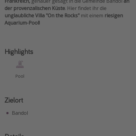
Frankreich,
genauer gesagt in die Gemeinde Bandol
an
der provenzalischen Küste
. Hier findet ihr die
Travel Know How
unglaubliche Villa "On the Rocks"
mit einem
riesigen
Silvesterreisen
Aquarium-Pool!
Last Minute Urlaub Mallorca
Last Minute Urlaub Deutschland
Highlights
Pool
Zielort
Bandol