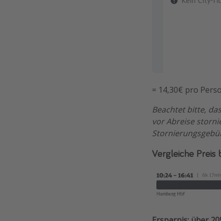
= 14,30€ pro Pers
Beachtet bitte, da
vor Abreise storn
Stornierungsgebüh
Vergleiche Preis 
Ersparnis: über 2