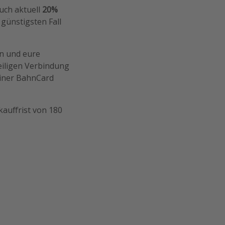
euch aktuell
20%
 günstigsten Fall
en und eure
eiligen Verbindung
 einer BahnCard
kauffrist von 180