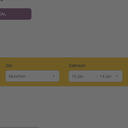
EAL
Ziel
Zeitraum
-