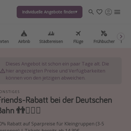
Individuelle Angebote finden
Individuelle Angebote finden
hrten
hrten
Airbnb
Airbnb
Städtereisen
Städtereisen
Flüge
Flüge
Frühbucher
Frühbucher
Kurzu
Kurzu
Dieses Angebot ist schon ein paar Tage alt. Die
hier angezeigten Preise und Verfügbarkeiten
können von den jetzigen abweichen.
ONSTIGES
Friends-Rabatt bei der Deutschen
Bahn 👬🙋🏻‍♀️
0% Rabatt auf Sparpreise für Kleingruppen (3-5
ersonen) | Tickets bereits ab 14,30€