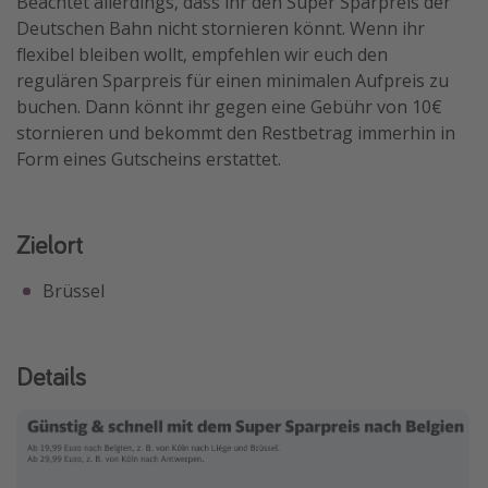
Beachtet allerdings, dass ihr den Super Sparpreis der
Deutschen Bahn nicht stornieren könnt. Wenn ihr
Travel Know How
flexibel bleiben wollt, empfehlen wir euch den
Silvesterreisen
regulären Sparpreis für einen minimalen Aufpreis zu
Last Minute Urlaub Mallorca
buchen. Dann könnt ihr gegen eine Gebühr von 10€
stornieren und bekommt den Restbetrag immerhin in
Last Minute Urlaub Deutschland
Form eines Gutscheins erstattet.
Zielort
Brüssel
Details