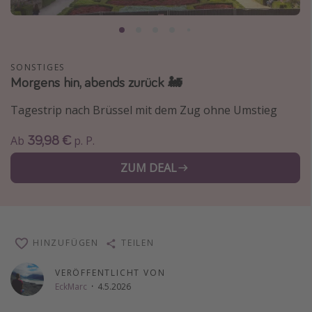
Normandie Urlaub
Goa Urlaub
St. Lucia Urlaub
SONSTIGES
Morgens hin, abends zurück 🚂
Kefalonia Urlaub
Krabi Urlaub
Tagestrip nach Brüssel mit dem Zug ohne Umstieg
Tulum Urlaub
39,98 €
Ab
p. P.
Sri Lanka Rundreise
ZUM DEAL
Japan Rundreise
Reisethemen
Alle Reisethemen
HINZUFÜGEN
TEILEN
Wellnessurlaub
VERÖFFENTLICHT VON
Disneyland Paris
EckMarc
·
4.5.2026
Roadtrips