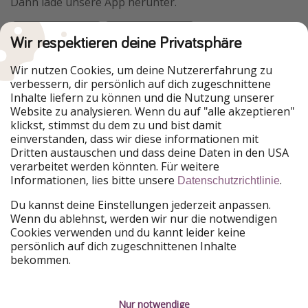
Dann lade unsere App herunter.
Wir respektieren deine Privatsphäre
Urlaubspiraten ist Teil der HolidayPirates Group
Wir nutzen Cookies, um deine Nutzererfahrung zu
verbessern, dir persönlich auf dich zugeschnittene
Unsere Märkte
Inhalte liefern zu können und die Nutzung unserer
Website zu analysieren. Wenn du auf "alle akzeptieren"
PiratinViaggio
HolidayPirates
klickst, stimmst du dem zu und bist damit
VakantiePiraten
WakacyjniPiraci
einverstanden, dass wir diese informationen mit
VoyagesPirates
Ferienpiraten
Dritten austauschen und dass deine Daten in den USA
Urlaubspiraten
ViajerosPiratas
verarbeitet werden könnten. Für weitere
TravelPirates
Informationen, lies bitte unsere
.
Datenschutzrichtlinie
Unsere Gruppe
Du kannst deine Einstellungen jederzeit anpassen.
HolidayPirates Group
Wenn du ablehnst, werden wir nur die notwendigen
Cookies verwenden und du kannt leider keine
Lerne uns kennen
Rechtliches
persönlich auf dich zugeschnittenen Inhalte
bekommen.
Über uns
Datenschutz
Karriere
Impressum
Nur notwendige