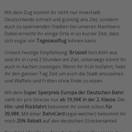
Wochenendtrip
Mit dem Zug kommt ihr nicht nur innerhalb
Singlereisen
Deutschlands schnell und günstig ans Ziel, sondern
Strandurlaub
auch zu spannenden Städten bei unseren Nachbarn.
Dabei erreicht ihr einige Orte in so kurzer Zeit, dass
Gruppenreisen
sich sogar ein
Tagesausflug
lohnen kann.
Hotels in Hamburg
Unsere heutige Empfehlung:
Brüssel
! Von Köln aus
Hotels in Amsterdam
seid ihr in rund 2 Stunden am Ziel, unterwegs könnt ihr
Hotels am Achensee
auch in Aachen zusteigen. Wenn ihr früh losfahrt, habt
ihr den ganzen Tag Zeit um euch die Stadt anzusehen
und Waffeln und Fritten ohne Ende zu essen.
Weitere Themen
Mit dem
Super Sparpreis Europa der Deutschen Bahn
Reise Journal
zahlt ihr pro Strecke nur
ab 19,99€ in der 2. Klasse.
Die
Familienurlaub in der Türkei
Hin- und Rückfahrt
bekommt ihr somit schon
für
Rundreisen in Thailand
39,98€.
Mit einer
BahnCard
(egal welcher) bekommt ihr
noch
25% Rabatt
auf den deutschen Streckenanteil.
Bahnreisen in der Schweiz
Reisepassfreie Reiseziele