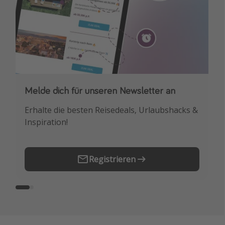
Melde dich für unseren Newsletter an
Downloade unsere App
Erhalte die besten Reisedeals, Urlaubshacks &
Buche die besten Reiseschnäppchen als
Inspiration!
Erstes.
Registrieren