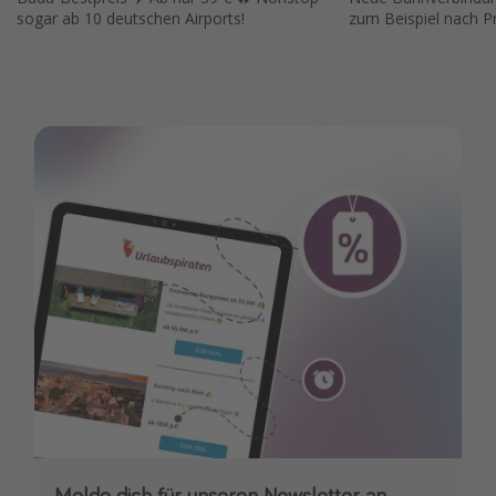
sogar ab 10 deutschen Airports!
zum Beispiel nach P
Melde dich für unseren Newsletter an
Downloade unsere App