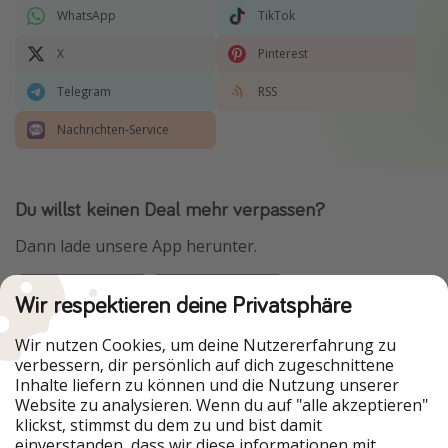
WhatsApp
TikTok
X
Pinterest
Telegram
RSS
Nachrichten-Service
Du willst keinen Deal mehr verpassen?
Dann lade unsere App herunter.
Wir respektieren deine Privatsphäre
Urlaubspiraten ist Teil der HolidayPirates Group
Wir nutzen Cookies, um deine Nutzererfahrung zu
verbessern, dir persönlich auf dich zugeschnittene
Unsere Märkte
Inhalte liefern zu können und die Nutzung unserer
Website zu analysieren. Wenn du auf "alle akzeptieren"
PiratinViaggio
HolidayPirates
klickst, stimmst du dem zu und bist damit
VakantiePiraten
WakacyjniPiraci
einverstanden, dass wir diese informationen mit