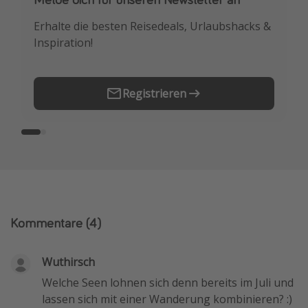
Erhalte die besten Reisedeals, Urlaubshacks &
Buche die besten Reiseschnäppchen als
Inspiration!
Erstes.
Registrieren
Kommentare
(4)
Wuthirsch
Welche Seen lohnen sich denn bereits im Juli und
lassen sich mit einer Wanderung kombinieren? :)