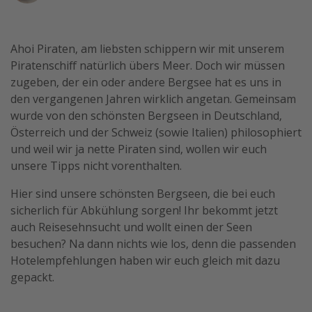
Wochenendtrip
Singlereisen
Ahoi Piraten, am liebsten schippern wir mit unserem
Strandurlaub
Piratenschiff natürlich übers Meer. Doch wir müssen
zugeben, der ein oder andere Bergsee hat es uns in
Gruppenreisen
den vergangenen Jahren wirklich angetan. Gemeinsam
Hotels in Hamburg
wurde von den schönsten Bergseen in Deutschland,
Hotels in Amsterdam
Österreich und der Schweiz (sowie Italien) philosophiert
und weil wir ja nette Piraten sind, wollen wir euch
Hotels am Achensee
unsere Tipps nicht vorenthalten.
Weitere Themen
Hier sind unsere schönsten Bergseen, die bei euch
sicherlich für Abkühlung sorgen! Ihr bekommt jetzt
Reise Journal
auch Reisesehnsucht und wollt einen der Seen
Familienurlaub in der Türkei
besuchen? Na dann nichts wie los, denn die passenden
Hotelempfehlungen haben wir euch gleich mit dazu
Rundreisen in Thailand
gepackt.
Bahnreisen in der Schweiz
Reisepassfreie Reiseziele