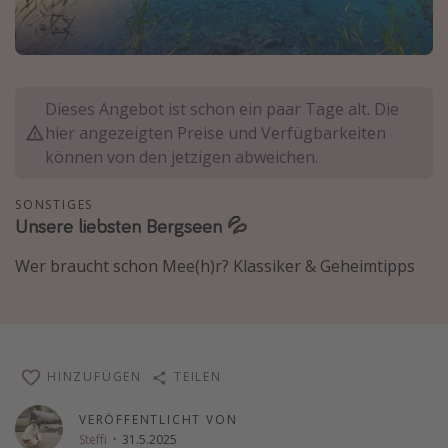
Normandie Urlaub
Goa Urlaub
St. Lucia Urlaub
Dieses Angebot ist schon ein paar Tage alt. Die
Kefalonia Urlaub
hier angezeigten Preise und Verfügbarkeiten
Krabi Urlaub
können von den jetzigen abweichen.
Tulum Urlaub
SONSTIGES
Sri Lanka Rundreise
Unsere liebsten Bergseen 💦
Japan Rundreise
Wer braucht schon Mee(h)r? Klassiker & Geheimtipps
Reisethemen
Alle Reisethemen
Wellnessurlaub
HINZUFÜGEN
TEILEN
Disneyland Paris
VERÖFFENTLICHT VON
Steffi
·
31.5.2025
Roadtrips