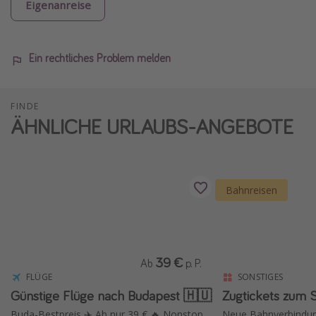
Eigenanreise
Ein rechtliches Problem melden
FINDE
ÄHNLICHE URLAUBS-ANGEBOTE
Bahnreisen
39 €
Ab
p. P.
FLÜGE
SONSTIGES
Günstige Flüge nach Budapest 🇭🇺
Zugtickets zum 
Buda-Bestpreis ✈️ Ab nur 39 € 🔥 Nonstop
Neue Bahnverbindun