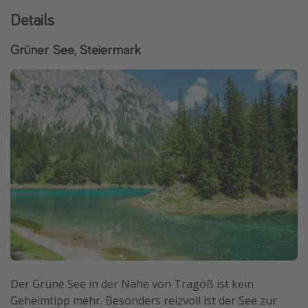
Details
Travel Know How
Silvesterreisen
Grüner See, Steiermark
Last Minute Urlaub Mallorca
Last Minute Urlaub Deutschland
Der Grüne See in der Nähe von Tragöß ist kein
Geheimtipp mehr. Besonders reizvoll ist der See zur