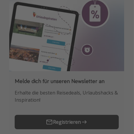
Melde dich für unseren Newsletter an
Downloade unsere App
Erhalte die besten Reisedeals, Urlaubshacks &
Buche die besten Reiseschnäppchen als
Inspiration!
Erstes.
Registrieren