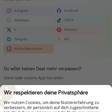
Instagram
Facebook
WhatsApp
TikTok
X
Pinterest
Telegram
RSS
Nachrichten-Service
Du willst keinen Deal mehr verpassen?
Dann lade unsere App herunter.
Wir respektieren deine Privatsphäre
Urlaubspiraten ist Teil der HolidayPirates Group
Wir nutzen Cookies, um deine Nutzererfahrung zu
verbessern, dir persönlich auf dich zugeschnittene
Unsere Märkte