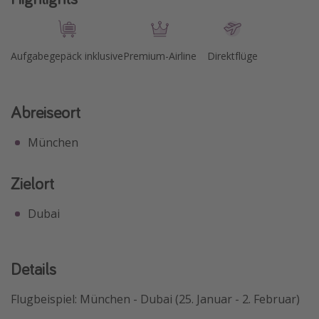
Travel Know How
Silvesterreisen
Aufgabegepäck inklusive
Premium-Airline
Direktflüge
Last Minute Urlaub Mallorca
Last Minute Urlaub Deutschland
Abreiseort
München
Zielort
Dubai
Details
Flugbeispiel: München - Dubai (25. Januar - 2. Februar)