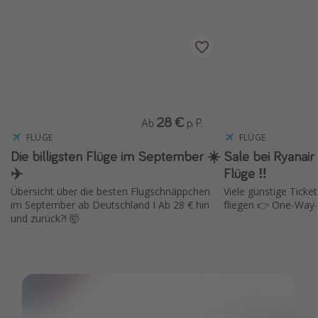
28 €
Ab
p. P.
FLÜGE
FLÜGE
Die billigsten Flüge im September ☀️
Sale bei Ryanair ✈️ 15 % Rabat
✈️
Flüge ‼️
Übersicht über die besten Flugschnäppchen
Viele günstige Ticket
im September ab Deutschland I Ab 28 € hin
fliegen 👉 One-Way-
und zurück?! 🤯