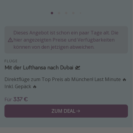
Normandie Urlaub
Goa Urlaub
St. Lucia Urlaub
Dieses Angebot ist schon ein paar Tage alt. Die
Kefalonia Urlaub
hier angezeigten Preise und Verfügbarkeiten
Krabi Urlaub
können von den jetzigen abweichen.
Tulum Urlaub
FLÜGE
Sri Lanka Rundreise
Mit der Lufthansa nach Dubai 🛫
Japan Rundreise
Direktflüge zum Top Preis ab München! Last Minute 🔥
Inkl. Gepäck 🔥
Reisethemen
337 €
Für
Alle Reisethemen
ZUM DEAL
Wellnessurlaub
Disneyland Paris
Roadtrips