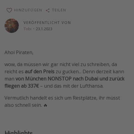
Wochenendtrip
HINZUFÜGEN
TEILEN
Singlereisen
VERÖFFENTLICHT VON
Strandurlaub
Tobi
·
23.1.2023
Gruppenreisen
Hotels in Hamburg
Ahoi Piraten,
Hotels in Amsterdam
wow, da müssen wir gar nicht viel zu schreiben, da
Hotels am Achensee
reicht es
auf den Preis
zu gucken... Denn derzeit kann
man
von München NONSTOP nach Dubai und zurück
Weitere Themen
fliegen ab 337€
– und das mit der Lufthansa.
Reise Journal
Vermutlich handelt es sich um Restplätze, ihr müsst
Familienurlaub in der Türkei
also schnell sein. 🔥
Rundreisen in Thailand
Bahnreisen in der Schweiz
Highlights
Reisepassfreie Reiseziele