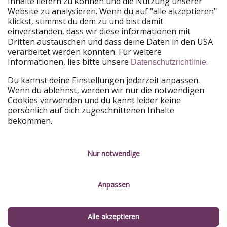
Inhalte liefern zu können und die Nutzung unserer
Website zu analysieren. Wenn du auf "alle akzeptieren"
PiratinViaggio
HolidayPirates
klickst, stimmst du dem zu und bist damit
VakantiePiraten
WakacyjniPiraci
einverstanden, dass wir diese informationen mit
VoyagesPirates
Ferienpiraten
Dritten austauschen und dass deine Daten in den USA
Urlaubspiraten
ViajerosPiratas
verarbeitet werden könnten. Für weitere
TravelPirates
Informationen, lies bitte unsere
.
Datenschutzrichtlinie
Unsere Gruppe
Du kannst deine Einstellungen jederzeit anpassen.
HolidayPirates Group
Wenn du ablehnst, werden wir nur die notwendigen
Cookies verwenden und du kannt leider keine
Lerne uns kennen
Rechtliches
persönlich auf dich zugeschnittenen Inhalte
bekommen.
Über uns
Datenschutz
Karriere
Impressum
Nur notwendige
Presse
Unsere Regeln
Anpassen
Partner
Kontakt
Nachhaltigkeit
Service-Kontrolle
Alle akzeptieren