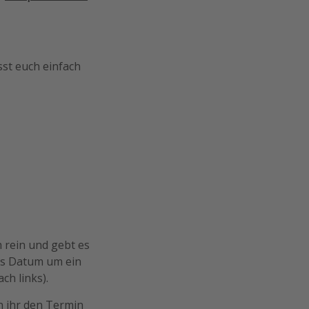
asst euch einfach
 rein und gebt es
das Datum um ein
ch links).
n ihr den Termin