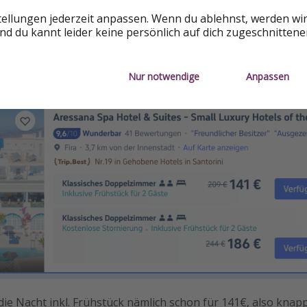
tellungen jederzeit anpassen. Wenn du ablehnst, werden wi
d du kannt leider keine persönlich auf dich zugeschnitten
ltermin konnten wir den besten Preis bei trip. com finden. K
edrigster Preis" und lasst euch dann dorthin weiterleiten.
Nur notwendige
Anpassen
ie Nacht inkl. Frühstück nämlich schon für 141€, also knap