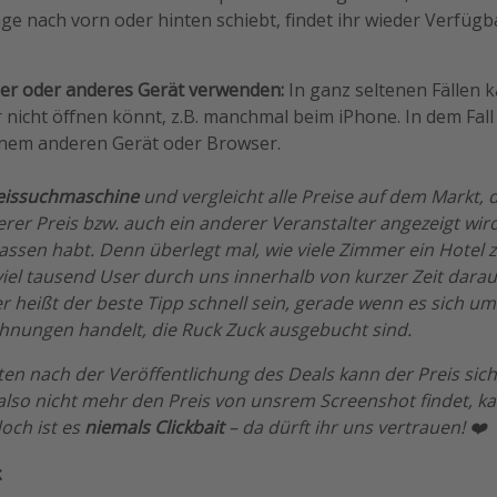
ge nach vorn oder hinten schiebt, findet ihr wieder Verfüg
r oder anderes Gerät verwenden:
In ganz seltenen Fällen k
r nicht öffnen könnt, z.B. manchmal beim iPhone. In dem Fall
nem anderen Gerät oder Browser.
eissuchmaschine
und vergleicht alle Preise auf dem Markt, 
rer Preis bzw. auch ein anderer Veranstalter angezeigt wir
lassen habt. Denn überlegt mal, wie viele Zimmer ein Hotel
viel tausend User durch uns innerhalb von kurzer Zeit dara
 heißt der beste Tipp schnell sein, gerade wenn es sich um
hnungen handelt, die Ruck Zuck ausgebucht sind.
n nach der Veröffentlichung des Deals kann der Preis sich 
lso nicht mehr den Preis von unsrem Screenshot findet, ka
och ist es
niemals Clickbait
– da dürft ihr uns vertrauen! ❤️
k