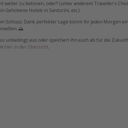
ht weiter zu betonen, oder? (unter anderem Traveller's Cho
in Gehobene Hotels in Santorini, etc.)
um Schluss: Dank perfekter Lage könnt ihr jeden Morgen e
nießen. 🌅
so unbedingt aus oder speichert ihn euch ab für die Zukunf
en
hier in der Übersicht
.