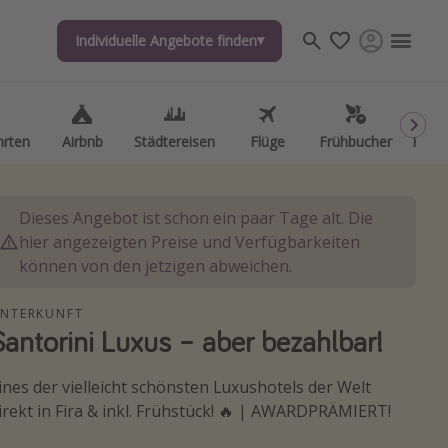
Individuelle Angebote finden
hrten
Airbnb
Städtereisen
Flüge
Frühbucher
Kurzu
Dieses Angebot ist schon ein paar Tage alt. Die
hier angezeigten Preise und Verfügbarkeiten
können von den jetzigen abweichen.
NTERKUNFT
Santorini Luxus – aber bezahlbar!
ines der vielleicht schönsten Luxushotels der Welt
irekt in Fira & inkl. Frühstück! 🔥 | AWARDPRÄMIERT!