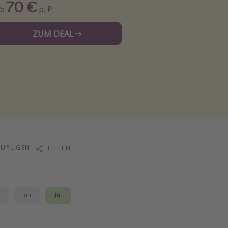
70 €
Ab
p. P.
ZUM DEAL
ZUFÜGEN
TEILEN
i
Jun
Jul