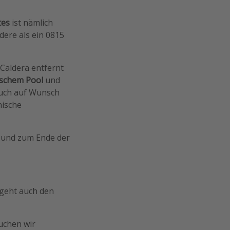
tes
ist nämlich
ndere als ein 0815
 Caldera entfernt
ischem Pool
und
uch auf Wunsch
hische
ht und zum Ende der
tgeht auch den
uchen wir