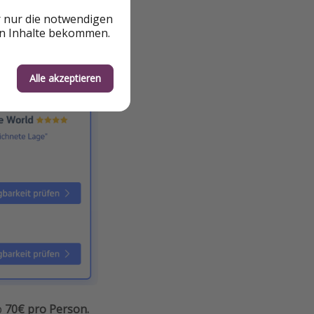
r nur die notwendigen
en Inhalte bekommen.
lickt bei Trivago
Alle akzeptieren
p
70€ pro Person.