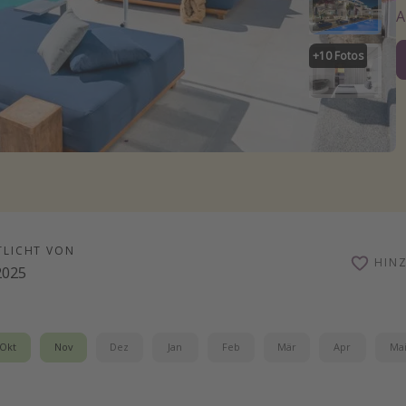
+
10
Fotos
TLICHT VON
HIN
2025
Okt
Nov
Dez
Jan
Feb
Mär
Apr
Ma