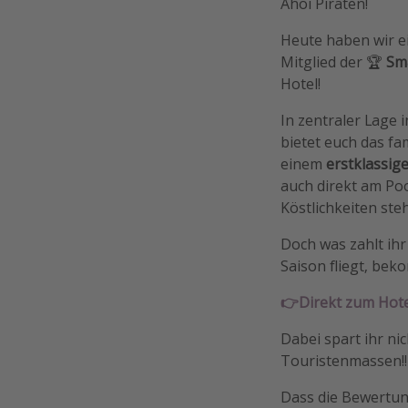
Ahoi Piraten!
Heute haben wir ei
Mitglied der 🏆
Sma
Hotel!
In zentraler Lage 
bietet euch das f
einem
erstklassig
auch direkt am Pool
Köstlichkeiten ste
Doch was zahlt ihr
Saison fliegt, be
👉Direkt zum Hote
Dabei spart ihr nic
Touristenmassen!!
Dass die Bewertun