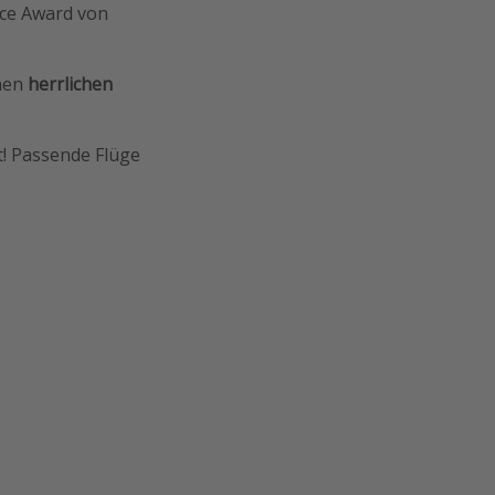
ice Award von
inen
herrlichen
t! Passende Flüge