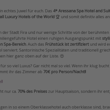
n echtes Juwel für euch. Das
4* Aressana Spa Hotel and Sui
ll Luxury Hotels of the World
🏆 und somit definitiv alles a
in der Stadt Fira und nur wenige Schritte von der berühmten
amiliengeführte Hotel einen ruhigen Ausgangspunkt mit
styl
en Spa-Bereich
. Auch das
Frühstück ist zertifiziert
und wird e
 serviert. Santorinische Spezialitäten und traditionell griec
hen hier ganz oben auf der Liste. 😍
 für so viel Luxus? Gar nicht mal so viel. Wenn ihr klug buc
kommt ihr das Zimmer ab
70€ pro Person/Nacht!!
l!
ht nur ca.
70% des Preises
zur Hauptsaison, sondern ihr en
gen in so einem Oberklassehotel auch oberklasse sind, bra