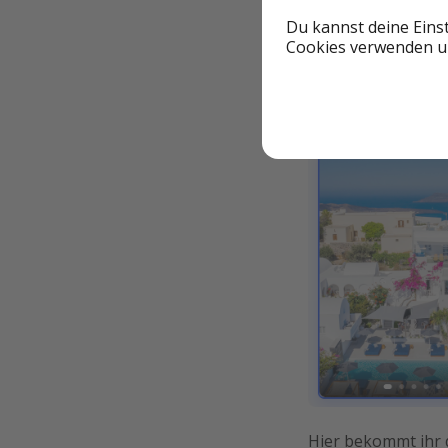
Du kannst deine Eins
Cookies verwenden un
An unserem Beispie
also auf "Unser ni
Hier bekommt ihr d