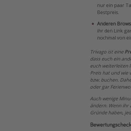
nur ein paar Ta
Bestpreis.
Anderen Browse
ihr den Link ga
nochmal von ei
Trivago ist eine
Pr
dass euch ein ande
euch weiterleiten 
Preis hat und wie 
bzw. buchen. Daher
oder gar Ferienwo
Auch wenige Minute
ändern. Wenn ihr a
Gründe haben, jed
Bewertungschec