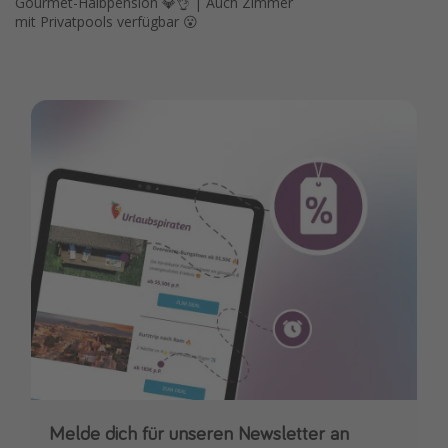
Gourmet-Halbpension 💎👌 | Auch Zimmer
mit Privatpools verfügbar 😮
Melde dich für unseren Newsletter an
Downloade unsere App