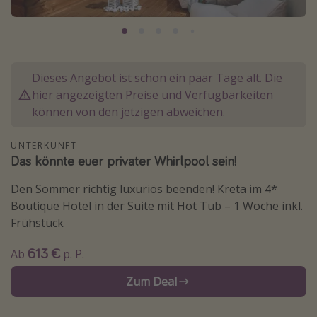
Normandie Urlaub
Goa Urlaub
St. Lucia Urlaub
Dieses Angebot ist schon ein paar Tage alt. Die
Kefalonia Urlaub
hier angezeigten Preise und Verfügbarkeiten
Krabi Urlaub
können von den jetzigen abweichen.
Tulum Urlaub
UNTERKUNFT
Sri Lanka Rundreise
Das könnte euer privater Whirlpool sein!
Japan Rundreise
Den Sommer richtig luxuriös beenden! Kreta im 4*
Boutique Hotel in der Suite mit Hot Tub – 1 Woche inkl.
Reisethemen
Frühstück
Alle Reisethemen
613 €
Ab
p. P.
Wellnessurlaub
Zum Deal
Disneyland Paris
Roadtrips