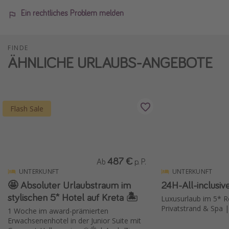
Ein rechtliches Problem melden
FINDE
ÄHNLICHE URLAUBS-ANGEBOTE
Flash Sale
487 €
Ab
p. P.
UNTERKUNFT
UNTERKUNFT
🤩 Absoluter Urlaubstraum im
24H-All-inclusiv
stylischen 5* Hotel auf Kreta 🏝️
Luxusurlaub im 5* Re
Privatstrand & Spa |
1 Woche im award-prämierten
Erwachsenenhotel in der Junior Suite mit