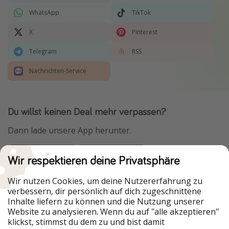
WhatsApp
TikTok
X
Pinterest
Telegram
RSS
Nachrichten-Service
Du willst keinen Deal mehr verpassen?
Dann lade unsere App herunter.
Wir respektieren deine Privatsphäre
Urlaubspiraten ist Teil der HolidayPirates Group
Wir nutzen Cookies, um deine Nutzererfahrung zu
verbessern, dir persönlich auf dich zugeschnittene
Unsere Märkte
Inhalte liefern zu können und die Nutzung unserer
Website zu analysieren. Wenn du auf "alle akzeptieren"
PiratinViaggio
HolidayPirates
klickst, stimmst du dem zu und bist damit
VakantiePiraten
WakacyjniPiraci