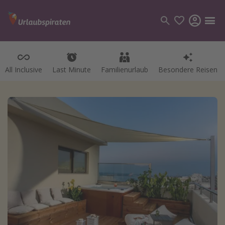
All Inclusive
Last Minute
Familienurlaub
Besondere Reisen
Kategorien
Flüge
Hotel
Pauschalreisen
Kreuzfahrten
Reiseziele
Alle Reiseziele
Bodensee Urlaub
Gozo Urlaub