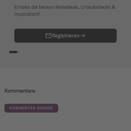
Erhalte die besten Reisedeals, Urlaubshacks &
Buche die besten Reiseschnäppchen als
Inspiration!
Erstes.
Registrieren
Kommentare
KOMMENTAR SENDEN