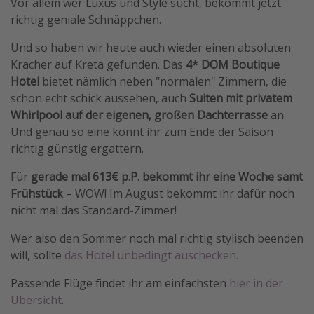
Vor allem wer Luxus und Style sucht, bekommt jetzt
Travel Know How
richtig geniale Schnäppchen.
Silvesterreisen
Und so haben wir heute auch wieder einen absoluten
Last Minute Urlaub Mallorca
Kracher auf Kreta gefunden. Das
4* DOM Boutique
Hotel
bietet nämlich neben "normalen" Zimmern, die
Last Minute Urlaub Deutschland
schon echt schick aussehen, auch
Suiten mit privatem
Whirlpool auf der eigenen, großen Dachterrasse
an.
Und genau so eine könnt ihr zum Ende der Saison
richtig günstig ergattern.
Für
gerade mal 613€ p.P. bekommt ihr eine Woche samt
Frühstück
– WOW! Im August bekommt ihr dafür noch
nicht mal das Standard-Zimmer!
Wer also den Sommer noch mal richtig stylisch beenden
will, sollte
das Hotel unbedingt auschecken.
Passende Flüge findet ihr am einfachsten
hier in der
Übersicht
.