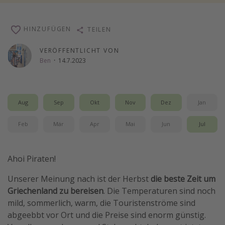
Wochenendtrip
Singlereisen
HINZUFÜGEN
TEILEN
Strandurlaub
VERÖFFENTLICHT VON
Gruppenreisen
Ben
·
14.7.2023
Hotels in Hamburg
Hotels in Amsterdam
Aug
Sep
Okt
Nov
Dez
Jan
Hotels am Achensee
Feb
Mär
Apr
Mai
Jun
Jul
Weitere Themen
Reise Journal
Ahoi Piraten!
Familienurlaub in der Türkei
Unserer Meinung nach ist der Herbst
die beste Zeit um
Rundreisen in Thailand
Griechenland zu bereisen
. Die Temperaturen sind noch
mild, sommerlich, warm, die Touristenströme sind
Bahnreisen in der Schweiz
abgeebbt vor Ort und die Preise sind enorm günstig.
Reisepassfreie Reiseziele