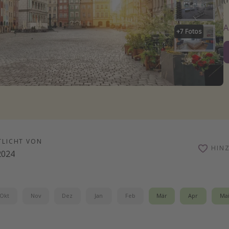
+
7
Fotos
TLICHT VON
HIN
2024
Okt
Nov
Dez
Jan
Feb
Mär
Apr
Ma