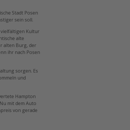
ische Stadt Posen
tiger sein soll.
vielfältigen Kultur
tische alte
r alten Burg, der
enn ihr nach Posen
haltung sorgen. Es
Trommeln und
ewertete Hampton
m Nu mit dem Auto
npreis von gerade