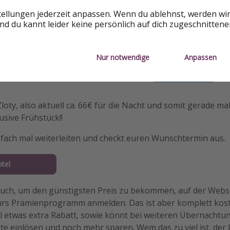
f "Unser niedrigster Preis" und lasst euch direkt dorthin wei
tellungen jederzeit anpassen. Wenn du ablehnst, werden wi
d du kannt leider keine persönlich auf dich zugeschnitten
Nur notwendige
Anpassen
 Zloty, also aktuell ca. 66€ für die Nacht und somit gerade m
usive Frühstück!!
nfach mal weiterleiten und checkt euren Wunschtermin aus.
tel
 euch, um den günstigsten Preis zu bekommen, auf der Webs
fürs Prämienprogramm anmelden. Das ist aber komplett kost
etwas extra Rabatt, sowie könnt bei weiteren Übernachtu
e einlösen und noch mehr sparen. Wem das zu viel ist, der