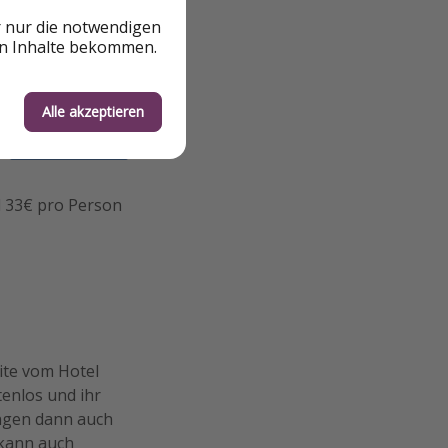
terleiten.
r nur die notwendigen
en Inhalte bekommen.
Alle akzeptieren
al 33€ pro Person
ite vom Hotel
enlos und ihr
ngen dann auch
 kann auch