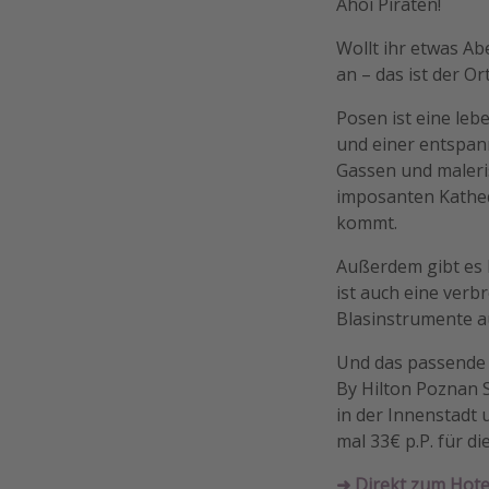
Ahoi Piraten!
Wollt ihr etwas A
an – das ist der O
Posen ist eine leb
und einer entspan
Gassen und maleris
imposanten Kathed
kommt.
Außerdem gibt es h
ist auch eine ver
Blasinstrumente a
Und das passende 
By Hilton Poznan S
in der Innenstadt
mal 33€ p.P. für d
➜ Direkt zum Hote