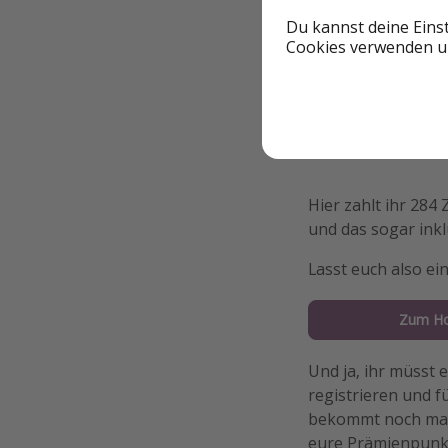
bei Trivago also au
Du kannst deine Eins
Cookies verwenden un
Hier zahlt ihr 284
und das sogar inkl
Lasst euch also ei
Zum Ho
Und ja, ihr müsst
registrieren und 
bekommt noch mal 
eure Prämienpunkt