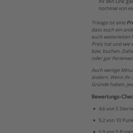
ihr den Link ga
nochmal von ei
Trivago ist eine
Pr
dass euch ein ande
euch weiterleiten 
Preis hat und wie 
bzw. buchen. Daher
oder gar Ferienwo
Auch wenige Minute
ändern. Wenn ihr a
Gründe haben, jed
Bewertungs-Chec
4,6 von 5 Stern
9,2 von 10 Pun
5,0 von 5 Punkt