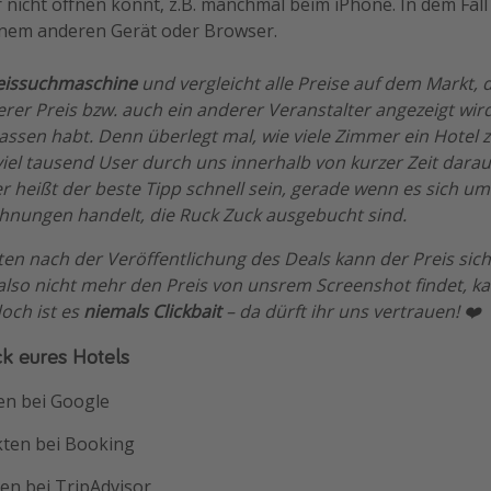
r nicht öffnen könnt, z.B. manchmal beim iPhone. In dem Fall
nem anderen Gerät oder Browser.
eissuchmaschine
und vergleicht alle Preise auf dem Markt, 
rer Preis bzw. auch ein anderer Veranstalter angezeigt wir
lassen habt. Denn überlegt mal, wie viele Zimmer ein Hotel
viel tausend User durch uns innerhalb von kurzer Zeit dara
 heißt der beste Tipp schnell sein, gerade wenn es sich um
hnungen handelt, die Ruck Zuck ausgebucht sind.
n nach der Veröffentlichung des Deals kann der Preis sich 
lso nicht mehr den Preis von unsrem Screenshot findet, ka
och ist es
niemals Clickbait
– da dürft ihr uns vertrauen! ❤️
k eures Hotels
en bei Google
kten bei Booking
en bei TripAdvisor