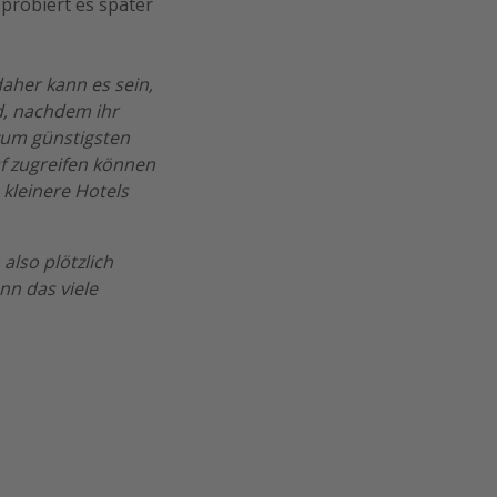
 probiert es später
daher kann es sein,
d, nachdem ihr
 zum günstigsten
uf zugreifen können
 kleinere Hotels
also plötzlich
nn das viele