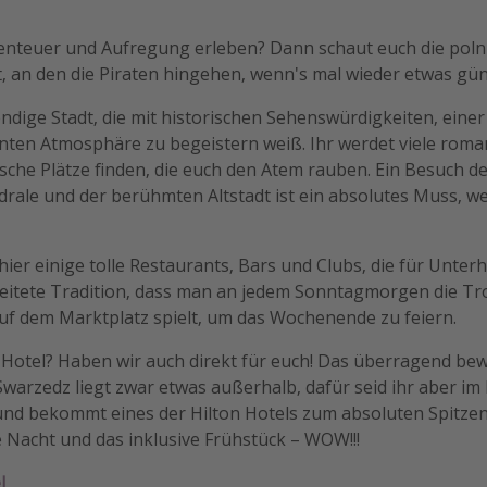
benteuer und Aufregung erleben? Dann schaut euch die poln
rt, an den die Piraten hingehen, wenn's mal wieder etwas güns
endige Stadt, die mit historischen Sehenswürdigkeiten, einer 
nten Atmosphäre zu begeistern weiß. Ihr werdet viele roman
che Plätze finden, die euch den Atem rauben. Ein Besuch de
rale und der berühmten Altstadt ist ein absolutes Muss, w
ier einige tolle Restaurants, Bars und Clubs, die für Unter
breitete Tradition, dass man an jedem Sonntagmorgen die 
uf dem Marktplatz spielt, um das Wochenende zu feiern.
Hotel? Haben wir auch direkt für euch! Das überragend b
warzedz liegt zwar etwas außerhalb, dafür seid ihr aber i
 und bekommt eines der Hilton Hotels zum absoluten Spitze
ie Nacht und das inklusive Frühstück – WOW!!!
l