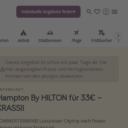
Individuelle Angebote finden
Individuelle Angebote finden
hrten
hrten
Airbnb
Airbnb
Städtereisen
Städtereisen
Flüge
Flüge
Frühbucher
Frühbucher
Kurzu
Kurzu
Dieses Angebot ist schon ein paar Tage alt. Die
hier angezeigten Preise und Verfügbarkeiten
können von den jetzigen abweichen.
NTERKUNFT
Hampton By HILTON für 33€ –
KRASS!!
OMMERTERMINE! Luxuriöser Citytrip nach Posen
Polen) inklusive Frühstück