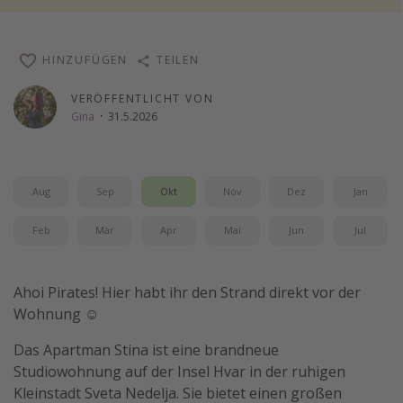
Wochenendtrip
Singlereisen
HINZUFÜGEN
TEILEN
Strandurlaub
VERÖFFENTLICHT VON
Gruppenreisen
Gina
·
31.5.2026
Hotels in Hamburg
Hotels in Amsterdam
Aug
Sep
Okt
Nov
Dez
Jan
Hotels am Achensee
Feb
Mär
Apr
Mai
Jun
Jul
Weitere Themen
Reise Journal
Ahoi Pirates! Hier habt ihr den Strand direkt vor der
Familienurlaub in der Türkei
Wohnung ☺️
Rundreisen in Thailand
Das Apartman Stina ist eine brandneue
Bahnreisen in der Schweiz
Studiowohnung auf der Insel Hvar in der ruhigen
Kleinstadt Sveta Nedelja. Sie bietet einen großen
Reisepassfreie Reiseziele