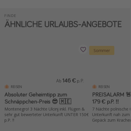
FINDE
ÄHNLICHE URLAUBS-ANGEBOTE
Sommer
146 €
Ab
p. P.
REISEN
REISEN
Absoluter Geheimtipp zum
PREISALARM 🚨 
Schnäppchen-Preis 😎 🇲🇪
179 € p.P. ‼️
Montenegro! 3 Nächte Ulcinj inkl. Flügen &
7 Nächte polnische 
sehr gut bewerteter Unterkunft UNTER 150€
Unterkunft nah zum 
p.P. ‼️
Gepäck zum Kracher