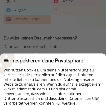
X
Pinterest
Telegram
RSS
Nachrichten-Service
Du willst keinen Deal mehr verpassen?
Dann lade unsere App herunter.
Wir respektieren deine Privatsphäre
Urlaubspiraten ist Teil der HolidayPirates Group
Wir nutzen Cookies, um deine Nutzererfahrung zu
verbessern, dir persönlich auf dich zugeschnittene
Unsere Märkte
Inhalte liefern zu können und die Nutzung unserer
Website zu analysieren. Wenn du auf "alle akzeptieren"
PiratinViaggio
HolidayPirates
klickst, stimmst du dem zu und bist damit
VakantiePiraten
WakacyjniPiraci
einverstanden, dass wir diese informationen mit
VoyagesPirates
Ferienpiraten
Dritten austauschen und dass deine Daten in den USA
Urlaubspiraten
ViajerosPiratas
verarbeitet werden könnten. Für weitere
TravelPirates