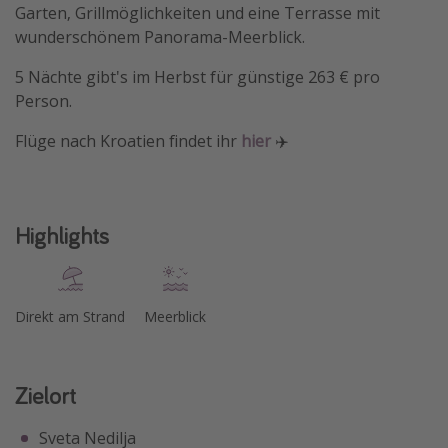
Garten, Grillmöglichkeiten und eine Terrasse mit
Travel Know How
wunderschönem Panorama-Meerblick.
Silvesterreisen
5 Nächte gibt's im Herbst für günstige 263 € pro
Last Minute Urlaub Mallorca
Person.
Last Minute Urlaub Deutschland
Flüge nach Kroatien findet ihr
hier
✈️
Highlights
Direkt am Strand
Meerblick
Zielort
Sveta Nedilja