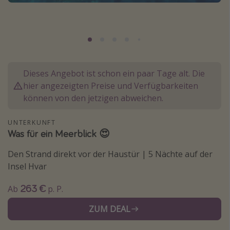
Normandie Urlaub
Goa Urlaub
St. Lucia Urlaub
Kefalonia Urlaub
Dieses Angebot ist schon ein paar Tage alt. Die
Krabi Urlaub
hier angezeigten Preise und Verfügbarkeiten
Tulum Urlaub
können von den jetzigen abweichen.
Sri Lanka Rundreise
UNTERKUNFT
Japan Rundreise
Was für ein Meerblick 😍
Den Strand direkt vor der Haustür | 5 Nächte auf der
Reisethemen
Insel Hvar
Alle Reisethemen
263 €
Ab
p. P.
Wellnessurlaub
ZUM DEAL
Disneyland Paris
Roadtrips