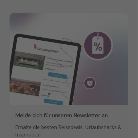
Melde dich für unseren Newsletter an
Downloade unsere App
Erhalte die besten Reisedeals, Urlaubshacks &
Buche die besten Reiseschnäppchen als
Inspiration!
Erstes.