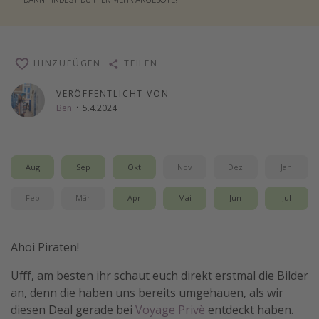
Wochenendtrip
Singlereisen
Strandurlaub
HINZUFÜGEN
TEILEN
Gruppenreisen
VERÖFFENTLICHT VON
Hotels in Hamburg
Ben
·
5.4.2024
Hotels in Amsterdam
Hotels am Achensee
Aug
Sep
Okt
Nov
Dez
Jan
Weitere Themen
Feb
Mär
Apr
Mai
Jun
Jul
Reise Journal
Ahoi Piraten!
Familienurlaub in der Türkei
Rundreisen in Thailand
Ufff, am besten ihr schaut euch direkt erstmal die Bilder
an, denn die haben uns bereits umgehauen, als wir
Bahnreisen in der Schweiz
diesen Deal gerade bei
Voyage Privè
entdeckt haben.
Reisepassfreie Reiseziele