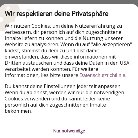
Wir respektieren deine Privatsphäre
Urlaubspiraten ist Teil der HolidayPirates Group
Wir nutzen Cookies, um deine Nutzererfahrung zu
verbessern, dir persönlich auf dich zugeschnittene
Unsere Märkte
Inhalte liefern zu können und die Nutzung unserer
Website zu analysieren. Wenn du auf "alle akzeptieren"
PiratinViaggio
HolidayPirates
klickst, stimmst du dem zu und bist damit
VakantiePiraten
WakacyjniPiraci
einverstanden, dass wir diese informationen mit
VoyagesPirates
Ferienpiraten
Dritten austauschen und dass deine Daten in den USA
Urlaubspiraten
ViajerosPiratas
verarbeitet werden könnten. Für weitere
TravelPirates
Informationen, lies bitte unsere
.
Datenschutzrichtlinie
Unsere Gruppe
Du kannst deine Einstellungen jederzeit anpassen.
HolidayPirates Group
Wenn du ablehnst, werden wir nur die notwendigen
Cookies verwenden und du kannt leider keine
Lerne uns kennen
Rechtliches
persönlich auf dich zugeschnittenen Inhalte
bekommen.
Über uns
Datenschutz
Karriere
Impressum
Nur notwendige