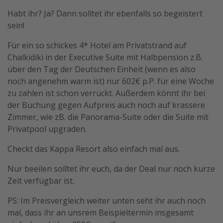
Habt ihr? Ja? Dann solltet ihr ebenfalls so begeistert
Travel Know How
sein!
Silvesterreisen
Für ein so schickes 4* Hotel am Privatstrand auf
Last Minute Urlaub Mallorca
Chalkidiki in der Executive Suite mit Halbpension z.B.
Last Minute Urlaub Deutschland
über den Tag der Deutschen Einheit (wenn es also
noch angenehm warm ist) nur 602€ p.P. für eine Woche
zu zahlen ist schon verrückt. Außerdem könnt ihr bei
der Buchung gegen Aufpreis auch noch auf krassere
Zimmer, wie zB. die Panorama-Suite oder die Suite mit
Privatpool upgraden.
Checkt das Kappa Resort also einfach mal aus.
Nur beeilen solltet ihr euch, da der Deal nur noch kurze
Zeit verfügbar ist.
PS: Im Preisvergleich weiter unten seht ihr auch noch
mal, dass ihr an unsrem Beispieltermin insgesamt