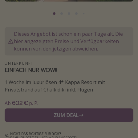
Normandie Urlaub
Goa Urlaub
St. Lucia Urlaub
Dieses Angebot ist schon ein paar Tage alt. Die
Kefalonia Urlaub
hier angezeigten Preise und Verfügbarkeiten
Krabi Urlaub
können von den jetzigen abweichen.
Tulum Urlaub
UNTERKUNFT
Sri Lanka Rundreise
EINFACH NUR WOW!!
Japan Rundreise
1 Woche im luxuriösen 4* Kappa Resort mit
Privatstrand auf Chalkidiki inkl. Flügen
Reisethemen
602 €
Ab
p. P.
Alle Reisethemen
ZUM DEAL
Wellnessurlaub
Disneyland Paris
NICHT DAS RICHTIGE FÜR DICH?
Roadtrips
DANN FINDEST DU HIER MEHR ANGEBOTE!