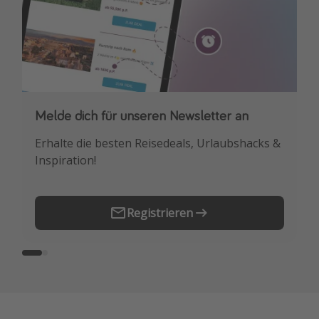
Melde dich für unseren Newsletter an
Downloade unsere App
Erhalte die besten Reisedeals, Urlaubshacks &
Buche die besten Reiseschnäppchen als
Inspiration!
Erstes.
Registrieren