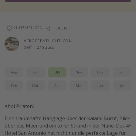
Wochenendtrip
Singlereisen
Strandurlaub
HINZUFÜGEN
TEILEN
Gruppenreisen
VERÖFFENTLICHT VON
Hotels in Hamburg
Steffi
·
27.9.2022
Hotels in Amsterdam
Hotels am Achensee
Aug
Sep
Okt
Nov
Dez
Jan
Weitere Themen
Feb
Mär
Apr
Mai
Jun
Jul
Reise Journal
Familienurlaub in der Türkei
Ahoi Piraten!
Rundreisen in Thailand
Eine traumhafte Hanglage über der Kalami Bucht, Blick
Bahnreisen in der Schweiz
über das Meer und ein toller Strand in der Nähe. Das 4*
Hotel San Antonio hat nicht nur die perfekte Lage für
Reisepassfreie Reiseziele