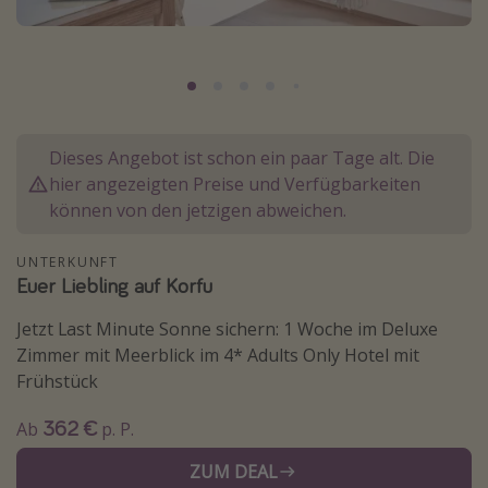
Normandie Urlaub
Goa Urlaub
St. Lucia Urlaub
Kefalonia Urlaub
Dieses Angebot ist schon ein paar Tage alt. Die
Krabi Urlaub
hier angezeigten Preise und Verfügbarkeiten
Tulum Urlaub
können von den jetzigen abweichen.
Sri Lanka Rundreise
UNTERKUNFT
Japan Rundreise
Euer Liebling auf Korfu
Jetzt Last Minute Sonne sichern: 1 Woche im Deluxe
Reisethemen
Zimmer mit Meerblick im 4* Adults Only Hotel mit
Alle Reisethemen
Frühstück
Wellnessurlaub
362 €
Ab
p. P.
Disneyland Paris
ZUM DEAL
Roadtrips