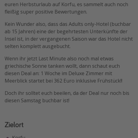
euren Herbsturlaub auf Korfu, es sammelt auch noch
Travel Know How
fleißig super positive Bewertungen.
Silvesterreisen
Kein Wunder also, dass das Adults only-Hotel (buchbar
Last Minute Urlaub Mallorca
ab 15 Jahren) eine der begehrtesten Unterkünfte der
Last Minute Urlaub Deutschland
Insel ist, in der vergangenen Saison war das Hotel nicht
selten komplett ausgebucht.
Wenn ihr jetzt Last Minute also noch mal etwas
griechische Sonne tanken wollt, dann schaut euch
diesen Deal an: 1 Woche im Deluxe Zimmer mit
Meerblick startet bei 362 Euro inklusive Frühstück!!
Doch ihr solltet euch beeilen, da der Deal nur noch bis
diesen Samstag buchbar ist!
Zielort
Korfu