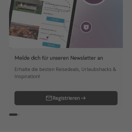
Melde dich für unseren Newsletter an
Downloade unsere App
Erhalte die besten Reisedeals, Urlaubshacks &
Buche die besten Reiseschnäppchen als
Inspiration!
Erstes.
Registrieren