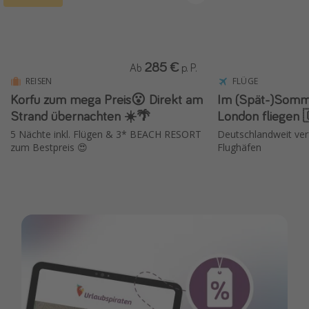
285 €
Ab
p. P.
REISEN
FLÜGE
Korfu zum mega Preis😮 Direkt am
Im (Spät-)Somme
Strand übernachten ☀️🌴
London fliegen 
5 Nächte inkl. Flügen & 3* BEACH RESORT
Deutschlandweit verf
zum Bestpreis 😍
Flughäfen