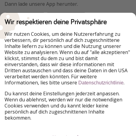
Dann lade unsere App herunter.
Wir respektieren deine Privatsphäre
Urlaubspiraten ist Teil der HolidayPirates Group
Wir nutzen Cookies, um deine Nutzererfahrung zu
verbessern, dir persönlich auf dich zugeschnittene
Unsere Märkte
Inhalte liefern zu können und die Nutzung unserer
Website zu analysieren. Wenn du auf "alle akzeptieren"
PiratinViaggio
HolidayPirates
klickst, stimmst du dem zu und bist damit
VakantiePiraten
WakacyjniPiraci
einverstanden, dass wir diese informationen mit
VoyagesPirates
Ferienpiraten
Dritten austauschen und dass deine Daten in den USA
Urlaubspiraten
ViajerosPiratas
verarbeitet werden könnten. Für weitere
TravelPirates
Informationen, lies bitte unsere
.
Datenschutzrichtlinie
Unsere Gruppe
Du kannst deine Einstellungen jederzeit anpassen.
HolidayPirates Group
Wenn du ablehnst, werden wir nur die notwendigen
Cookies verwenden und du kannt leider keine
Lerne uns kennen
Rechtliches
persönlich auf dich zugeschnittenen Inhalte
bekommen.
Über uns
Datenschutz
Karriere
Impressum