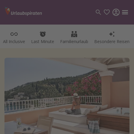
All Inclusive
Last Minute
Familienurlaub
Besondere Reisen
Kategorien
Flüge
Hotel
Pauschalreisen
Kreuzfahrten
Reiseziele
Alle Reiseziele
Bodensee Urlaub
Gozo Urlaub