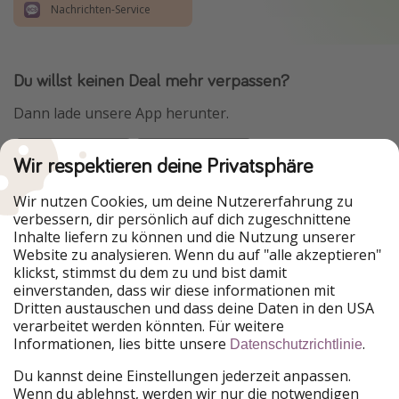
Nachrichten-Service
Du willst keinen Deal mehr verpassen?
Dann lade unsere App herunter.
Wir respektieren deine Privatsphäre
Urlaubspiraten ist Teil der HolidayPirates Group
Wir nutzen Cookies, um deine Nutzererfahrung zu
verbessern, dir persönlich auf dich zugeschnittene
Unsere Märkte
Inhalte liefern zu können und die Nutzung unserer
Website zu analysieren. Wenn du auf "alle akzeptieren"
PiratinViaggio
HolidayPirates
klickst, stimmst du dem zu und bist damit
VakantiePiraten
WakacyjniPiraci
einverstanden, dass wir diese informationen mit
VoyagesPirates
Ferienpiraten
Dritten austauschen und dass deine Daten in den USA
Urlaubspiraten
ViajerosPiratas
verarbeitet werden könnten. Für weitere
TravelPirates
Informationen, lies bitte unsere
.
Datenschutzrichtlinie
Unsere Gruppe
Du kannst deine Einstellungen jederzeit anpassen.
HolidayPirates Group
Wenn du ablehnst, werden wir nur die notwendigen