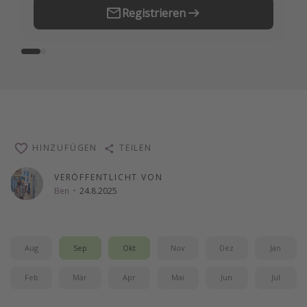
Registrieren
Travel Know How
Silvesterreisen
Last Minute Urlaub Mallorca
Last Minute Urlaub Deutschland
HINZUFÜGEN
TEILEN
VERÖFFENTLICHT VON
Ben
·
24.8.2025
Aug
Sep
Okt
Nov
Dez
Jan
Feb
Mär
Apr
Mai
Jun
Jul