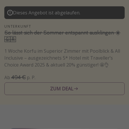
Normandie Urlaub
Dieses Angebot ist abgelaufen.
Goa Urlaub
St. Lucia Urlaub
UNTERKUNFT
So lässt sich der Sommer entspannt ausklingen ☀️
Kefalonia Urlaub
🇬🇷
Krabi Urlaub
1 Woche Korfu im Superior Zimmer mit Poolblick & All
Tulum Urlaub
Inclusive – ausgezeichnets 5* Hotel mit Traveller’s
Sri Lanka Rundreise
Choice Award 2025 & aktuell 20% günstiger! 🤩👌
Japan Rundreise
494 €
Ab
p. P.
Reisethemen
ZUM DEAL
Alle Reisethemen
Wellnessurlaub
Disneyland Paris
Roadtrips