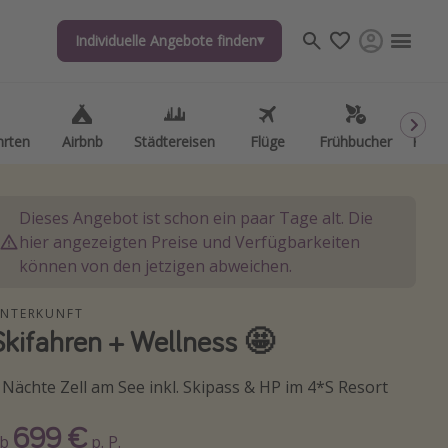
Individuelle Angebote finden
Individuelle Angebote finden
hrten
hrten
Airbnb
Airbnb
Städtereisen
Städtereisen
Flüge
Flüge
Frühbucher
Frühbucher
Kurzu
Kurzu
Dieses Angebot ist schon ein paar Tage alt. Die
hier angezeigten Preise und Verfügbarkeiten
können von den jetzigen abweichen.
NTERKUNFT
Skifahren + Wellness 🤩
 Nächte Zell am See inkl. Skipass & HP im 4*S Resort
699 €
Ab
p. P.