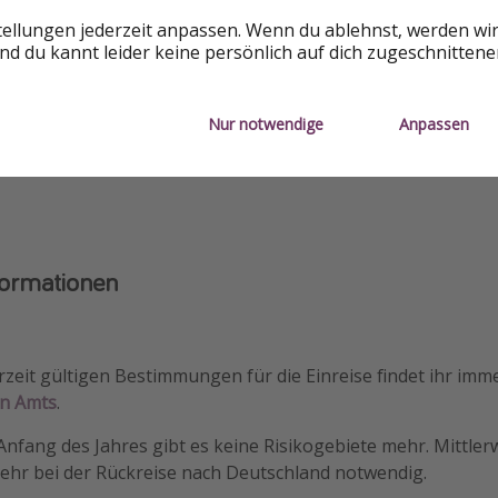
tellungen jederzeit anpassen. Wenn du ablehnst, werden wi
d du kannt leider keine persönlich auf dich zugeschnitten
t
Nur notwendige
Anpassen
EAL
formationen
rzeit gültigen Bestimmungen für die Einreise findet ihr imm
n Amts
.
Anfang des Jahres gibt es keine Risikogebiete mehr. Mittlerw
hr bei der Rückreise nach Deutschland notwendig.