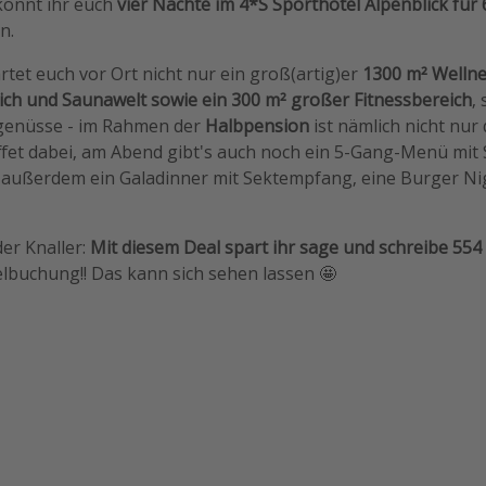
 könnt ihr euch
vier Nächte im 4*S Sporthotel Alpenblick für
n.
et euch vor Ort nicht nur ein groß(artig)er
1300 m² Wellne
ich und Saunawelt sowie ein 300 m² großer Fitnessbereich
,
genüsse - im Rahmen der
Halbpension
ist nämlich nicht nur 
fet dabei, am Abend gibt's auch noch ein 5-Gang-Menü
mit 
 außerdem ein Galadinner mit Sektempfang, eine Burger Ni
er Knaller:
Mit diesem Deal spart ihr sage und schreibe 554
elbuchung!! Das kann sich sehen lassen 🤩