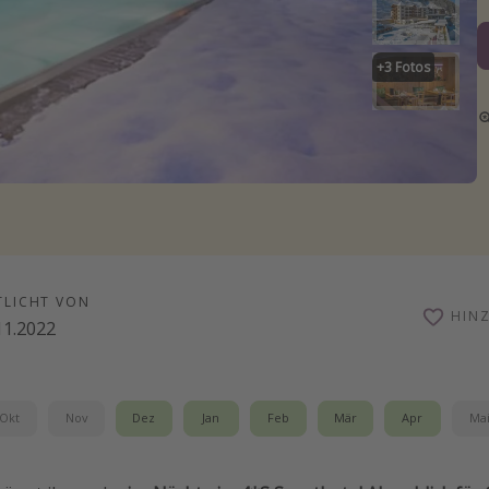
+
3
Fotos
TLICHT VON
HIN
11.2022
Okt
Nov
Dez
Jan
Feb
Mär
Apr
Ma