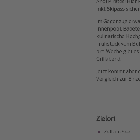
Ahoi Pirates! Hier
inkl. Skipass
sicher
Im Gegenzug erwart
Innenpool, Badete
kulinarische Hoch
Frühstück vom Buf
pro Woche gibt es
Grillabend.
Jetzt kommt aber d
Vergleich zur Einz
Zielort
Zell am See