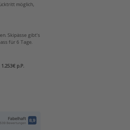
cktritt möglich,
n. Skipässe gibt's
ass für 6 Tage.
=
1.253€ p.P.