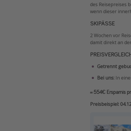
des Reisepreises be
wenn dieser inner
SKIPÄSSE
2 Wochen vor Reisea
damit direkt an der
PREISVERGLEICH 
Getrennt gebuc
Bei uns:
In ein
= 554€ Ersparnis pr
Preisbeispiel: 04.1