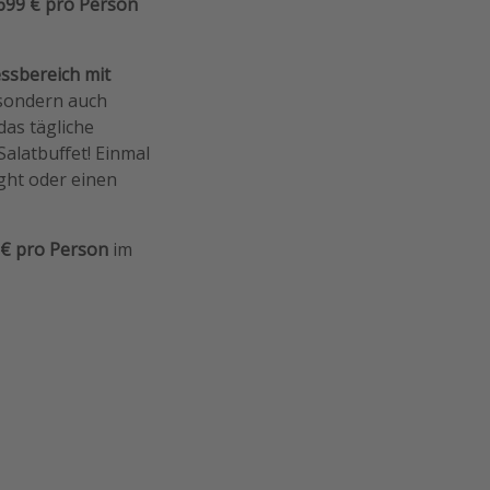
 699 € pro Person
ssbereich mit
 sondern auch
das tägliche
Salatbuffet! Einmal
ght oder einen
 € pro Person
im