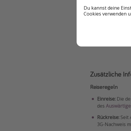
Du kannst deine Eins
Cookies verwenden un
Zum Angebo
ZUM D
Zusätzliche In
Reiseregeln
Einreise:
Die de
des
Auswärtige
Rückreise:
Seit 
3G-Nachweis me