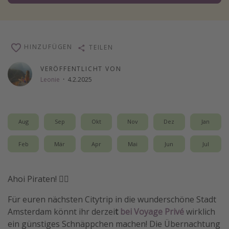
Wochenendtrip
Singlereisen
Strandurlaub
HINZUFÜGEN
TEILEN
Gruppenreisen
VERÖFFENTLICHT VON
Hotels in Hamburg
Leonie
·
4.2.2025
Hotels in Amsterdam
Hotels am Achensee
Aug
Sep
Okt
Nov
Dez
Jan
Weitere Themen
Feb
Mär
Apr
Mai
Jun
Jul
Reise Journal
Familienurlaub in der Türkei
Ahoi Piraten! 🏴‍☠️
Rundreisen in Thailand
Für euren nächsten Citytrip in die wunderschöne Stadt
Bahnreisen in der Schweiz
Amsterdam könnt ihr derzei
t
bei Voyage Privé
wirklich
ein günstiges Schnäppchen machen! Die Übernachtung
Reisepassfreie Reiseziele