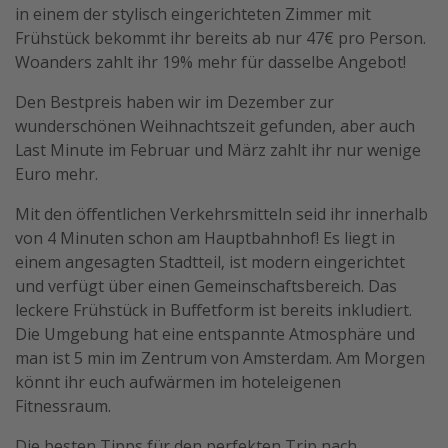
in einem der stylisch eingerichteten Zimmer mit
Travel Know How
Frühstück bekommt ihr bereits ab nur 47€ pro Person.
Silvesterreisen
Woanders zahlt ihr 19% mehr für dasselbe Angebot!
Last Minute Urlaub Mallorca
Den Bestpreis haben wir im Dezember zur
Last Minute Urlaub Deutschland
wunderschönen Weihnachtszeit gefunden, aber auch
Last Minute im Februar und März zahlt ihr nur wenige
Euro mehr.
Mit den öffentlichen Verkehrsmitteln seid ihr innerhalb
von 4 Minuten schon am Hauptbahnhof! Es liegt in
einem angesagten Stadtteil, ist modern eingerichtet
und verfügt über einen Gemeinschaftsbereich. Das
leckere Frühstück in Buffetform ist bereits inkludiert.
Die Umgebung hat eine entspannte Atmosphäre und
man ist 5 min im Zentrum von Amsterdam. Am Morgen
könnt ihr euch aufwärmen im hoteleigenen
Fitnessraum.
Die besten Tipps für den perfekten Trip nach