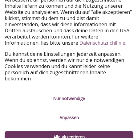
Unsere Märkte
Inhalte liefern zu können und die Nutzung unserer
Website zu analysieren. Wenn du auf "alle akzeptieren"
PiratinViaggio
HolidayPirates
klickst, stimmst du dem zu und bist damit
VakantiePiraten
WakacyjniPiraci
einverstanden, dass wir diese informationen mit
VoyagesPirates
Ferienpiraten
Dritten austauschen und dass deine Daten in den USA
Urlaubspiraten
ViajerosPiratas
verarbeitet werden könnten. Für weitere
TravelPirates
Informationen, lies bitte unsere
.
Datenschutzrichtlinie
Unsere Gruppe
Du kannst deine Einstellungen jederzeit anpassen.
HolidayPirates Group
Wenn du ablehnst, werden wir nur die notwendigen
Cookies verwenden und du kannt leider keine
Lerne uns kennen
Rechtliches
persönlich auf dich zugeschnittenen Inhalte
bekommen.
Über uns
Datenschutz
Karriere
Impressum
Nur notwendige
Presse
Unsere Regeln
Anpassen
Partner
Kontakt
Nachhaltigkeit
Service-Kontrolle
Alle akzeptieren