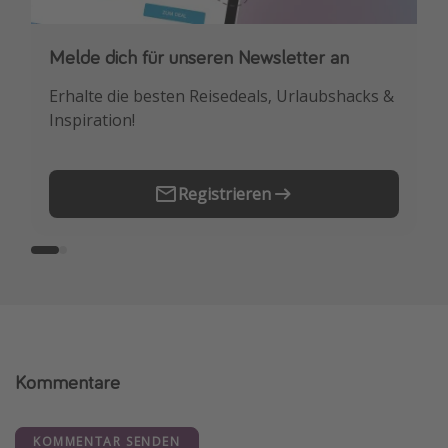
Melde dich für unseren Newsletter an
Downloade unsere App
Erhalte die besten Reisedeals, Urlaubshacks &
Buche die besten Reiseschnäppchen als
Inspiration!
Erstes.
Registrieren
Kommentare
KOMMENTAR SENDEN