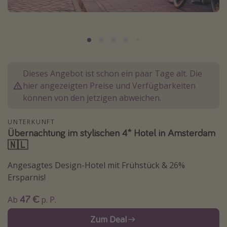
Normandie Urlaub
Goa Urlaub
St. Lucia Urlaub
Kefalonia Urlaub
Dieses Angebot ist schon ein paar Tage alt. Die
Krabi Urlaub
hier angezeigten Preise und Verfügbarkeiten
Tulum Urlaub
können von den jetzigen abweichen.
Sri Lanka Rundreise
UNTERKUNFT
Japan Rundreise
Übernachtung im stylischen 4* Hotel in Amsterdam
🇳🇱
Reisethemen
Angesagtes Design-Hotel mit Frühstück & 26%
Alle Reisethemen
Ersparnis!
Wellnessurlaub
47 €
Ab
p. P.
Disneyland Paris
Zum Deal
Roadtrips