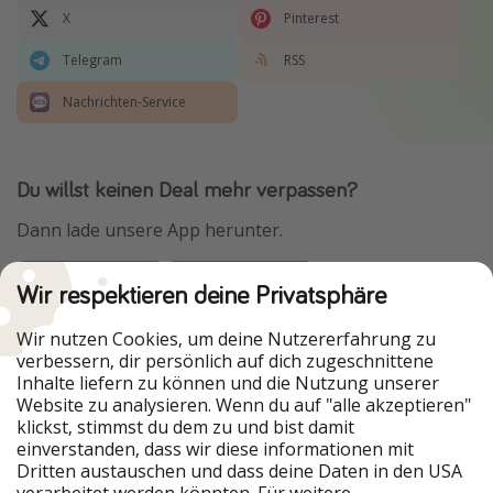
X
Pinterest
Telegram
RSS
Nachrichten-Service
Du willst keinen Deal mehr verpassen?
Dann lade unsere App herunter.
Wir respektieren deine Privatsphäre
Urlaubspiraten ist Teil der HolidayPirates Group
Wir nutzen Cookies, um deine Nutzererfahrung zu
verbessern, dir persönlich auf dich zugeschnittene
Unsere Märkte
Inhalte liefern zu können und die Nutzung unserer
Website zu analysieren. Wenn du auf "alle akzeptieren"
PiratinViaggio
HolidayPirates
klickst, stimmst du dem zu und bist damit
VakantiePiraten
WakacyjniPiraci
einverstanden, dass wir diese informationen mit
VoyagesPirates
Ferienpiraten
Dritten austauschen und dass deine Daten in den USA
Urlaubspiraten
ViajerosPiratas
verarbeitet werden könnten. Für weitere