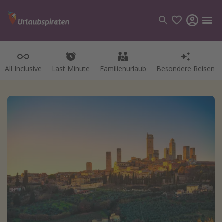
All Inclusive
Last Minute
Familienurlaub
Besondere Reisen
Kategorien
Flüge
Hotel
Pauschalreisen
Kreuzfahrten
Reiseziele
Alle Reiseziele
Bodensee Urlaub
Gozo Urlaub