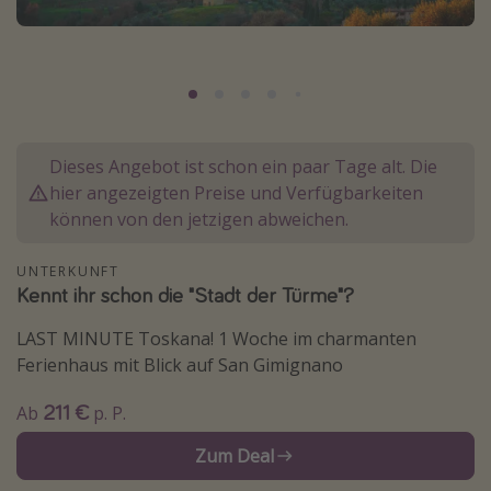
Normandie Urlaub
Goa Urlaub
St. Lucia Urlaub
Kefalonia Urlaub
Dieses Angebot ist schon ein paar Tage alt. Die
Krabi Urlaub
hier angezeigten Preise und Verfügbarkeiten
Tulum Urlaub
können von den jetzigen abweichen.
Sri Lanka Rundreise
Japan Rundreise
UNTERKUNFT
Kennt ihr schon die "Stadt der Türme"?
Reisethemen
LAST MINUTE Toskana! 1 Woche im charmanten
Ferienhaus mit Blick auf San Gimignano
Alle Reisethemen
211 €
Ab
p. P.
Wellnessurlaub
Disneyland Paris
Zum Deal
Roadtrips