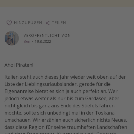
Wochenendtrip
Singlereisen
HINZUFÜGEN
TEILEN
Strandurlaub
VERÖFFENTLICHT VON
Gruppenreisen
Ben
·
19.8.2022
Hotels in Hamburg
Hotels in Amsterdam
Ahoi Piraten!
Hotels am Achensee
Italien steht auch dieses Jahr wieder weit oben auf der
Weitere Themen
Liste der Lieblingsurlaubsländer, gerade für die
Eigenanreise bietet es sich ja auch perfekt an. Wer
Reise Journal
jedoch etwas weiter als nur bis zum Gardasee, aber
Familienurlaub in der Türkei
nicht gleich bis ganz ans Ende des Stiefels fahren
möchte, sollte sich unbedingt mal in der Toskana
Rundreisen in Thailand
umschauen. Wir erzählen euch sicherlich nichts Neues,
Bahnreisen in der Schweiz
dass diese Region für seine traumhaften Landschaften
Reisepassfreie Reiseziele