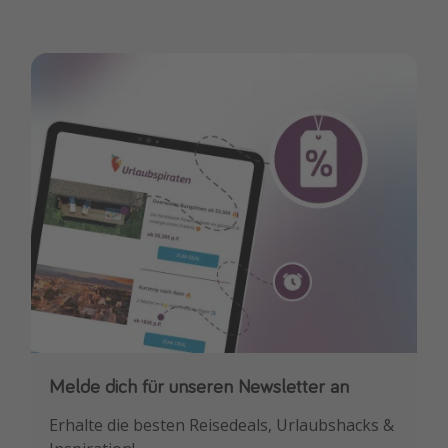
Melde dich für unseren Newsletter an
Downloade unsere App
Erhalte die besten Reisedeals, Urlaubshacks &
Buche die besten Reiseschnäppchen als