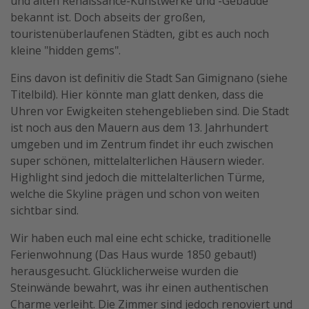
und alten Renaissance-Kunstwerke und -Gebäude
bekannt ist. Doch abseits der großen,
Travel Know How
touristenüberlaufenen Städten, gibt es auch noch
Silvesterreisen
kleine "hidden gems".
Last Minute Urlaub Mallorca
Eins davon ist definitiv die Stadt San Gimignano (siehe
Last Minute Urlaub Deutschland
Titelbild). Hier könnte man glatt denken, dass die
Uhren vor Ewigkeiten stehengeblieben sind. Die Stadt
ist noch aus den Mauern aus dem 13. Jahrhundert
umgeben und im Zentrum findet ihr euch zwischen
super schönen, mittelalterlichen Häusern wieder.
Highlight sind jedoch die mittelalterlichen Türme,
welche die Skyline prägen und schon von weiten
sichtbar sind.
Wir haben euch mal eine echt schicke, traditionelle
Ferienwohnung (Das Haus wurde 1850 gebaut!)
herausgesucht. Glücklicherweise wurden die
Steinwände bewahrt, was ihr einen authentischen
Charme verleiht. Die Zimmer sind jedoch renoviert und