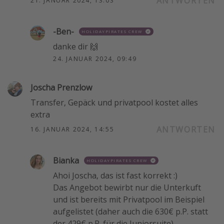
ANTWORTEN
21. JANUAR 2024, 13:03
-Ben-
HOLIDAYPIRATES CREW
danke dir 🙌
24. JANUAR 2024, 09:49
Joscha Prenzlow
Transfer, Gepäck und privatpool kostet alles
extra
ANTWORTEN
16. JANUAR 2024, 14:55
Bianka
HOLIDAYPIRATES CREW
Ahoi Joscha, das ist fast korrekt :)
Das Angebot bewirbt nur die Unterkuft
und ist bereits mit Privatpool im Beispiel
aufgelistet (daher auch die 630€ p.P. statt
der 429€ p.P. für die Juniorsuite).