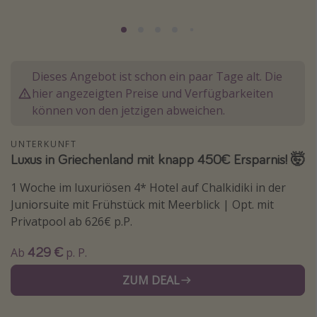
Normandie Urlaub
Goa Urlaub
St. Lucia Urlaub
Dieses Angebot ist schon ein paar Tage alt. Die
Kefalonia Urlaub
hier angezeigten Preise und Verfügbarkeiten
Krabi Urlaub
können von den jetzigen abweichen.
Tulum Urlaub
UNTERKUNFT
Sri Lanka Rundreise
Luxus in Griechenland mit knapp 450€ Ersparnis! 🤯
Japan Rundreise
1 Woche im luxuriösen 4* Hotel auf Chalkidiki in der
Juniorsuite mit Frühstück mit Meerblick | Opt. mit
Reisethemen
Privatpool ab 626€ p.P.
Alle Reisethemen
429 €
Ab
p. P.
Wellnessurlaub
ZUM DEAL
Disneyland Paris
Roadtrips