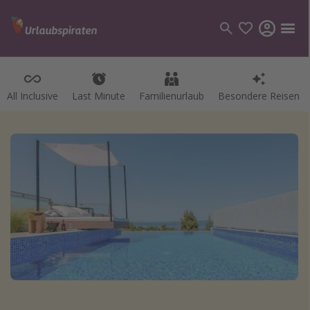
All Inclusive
Last Minute
Familienurlaub
Besondere Reisen
Kategorien
Flüge
Hotel
Pauschalreisen
Kreuzfahrten
Reiseziele
Alle Reiseziele
Bodensee Urlaub
Gozo Urlaub