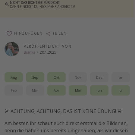
NICHT DAS RICHTIGE FÜR DICH?
DANN FINDEST DU HIER MEHR ANGEBOTE!
Wochenendtrip
Singlereisen
Strandurlaub
HINZUFÜGEN
TEILEN
Gruppenreisen
Hotels in Hamburg
VERÖFFENTLICHT VON
Bianka
·
20.1.2025
Hotels in Amsterdam
Hotels am Achensee
Aug
Sep
Okt
Nov
Dez
Jan
Weitere Themen
Feb
Mär
Apr
Mai
Jun
Jul
Reise Journal
Familienurlaub in der Türkei
🚨 ACHTUNG, ACHTUNG, DAS IST KEINE ÜBUNG! 🚨
Rundreisen in Thailand
Am besten ihr schaut euch direkt erstmal die Bilder an,
Bahnreisen in der Schweiz
denn die haben uns bereits umgehauen, als wir diesen
Reisepassfreie Reiseziele