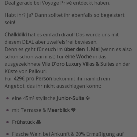
Deal gerade bei Voyage Privé entdeckt haben.
Travel Know How
Habt ihr? Ja? Dann solltet ihr ebenfalls so begeistert
Silvesterreisen
sein!
Last Minute Urlaub Mallorca
Chalkidiki
hat es einfach drauf! Das wurde uns mit
Last Minute Urlaub Deutschland
diesem DEAL aber zweifelsfrei bewiesen.
Denn es geht für euch im
über den 1. Mai
(wenn es also
schon schön warm ist) für
eine Woche
in das
ausgezeichnete
Vila D'oro Luxury Villas & Suites
an der
Küste von Paliouri.
Für
429€ pro Person
bekommt ihr nämlich ein
Angebot, das ihr nicht ausschlagen könnt:
eine 45m² stylische
Junior-Suite
💎
mit Terrasse &
Meerblick 💙
Frühstück 🥞
Flasche Wein bei Ankunft & 20% Ermäßigung auf