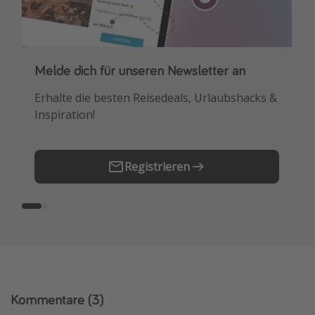
Melde dich für unseren Newsletter an
Downloade unsere App
Erhalte die besten Reisedeals, Urlaubshacks &
Buche die besten Reiseschnäppchen als
Inspiration!
Erstes.
Registrieren
Kommentare
(3)