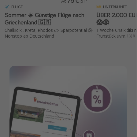
75 €
Ab
p. P.
FLÜGE
UNTERKUNFT
Sommer ☀️ Günstige Flüge nach
ÜBER 2.000 EU
Griechenland 🇬🇷
😱😱
Chalkidiki, Kreta, Rhodos 👉 Sparpotential 😱
1 Woche Chalkidiki mi
Nonstop ab Deutschland
Frühstück uvm. 🇬🇷