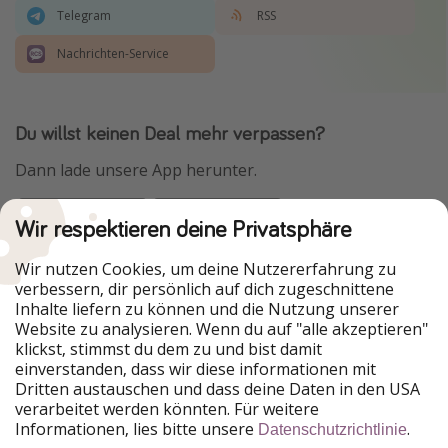
Telegram
RSS
Nachrichten-Service
Du willst keinen Deal mehr verpassen?
Dann lade unsere App herunter.
Wir respektieren deine Privatsphäre
Urlaubspiraten ist Teil der HolidayPirates Group
Wir nutzen Cookies, um deine Nutzererfahrung zu
verbessern, dir persönlich auf dich zugeschnittene
Unsere Märkte
Inhalte liefern zu können und die Nutzung unserer
Website zu analysieren. Wenn du auf "alle akzeptieren"
PiratinViaggio
HolidayPirates
klickst, stimmst du dem zu und bist damit
VakantiePiraten
WakacyjniPiraci
einverstanden, dass wir diese informationen mit
VoyagesPirates
Ferienpiraten
Dritten austauschen und dass deine Daten in den USA
Urlaubspiraten
ViajerosPiratas
verarbeitet werden könnten. Für weitere
TravelPirates
Informationen, lies bitte unsere
.
Datenschutzrichtlinie