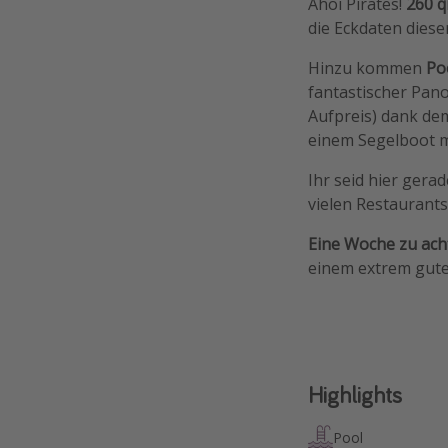
Ahoi Pirates!
260 
die Eckdaten diese
Hinzu kommen
Po
fantastischer Pan
Aufpreis) dank de
einem Segelboot m
Ihr seid hier gera
vielen Restaurants
Eine Woche zu acht
einem extrem gute
Highlights
Pool