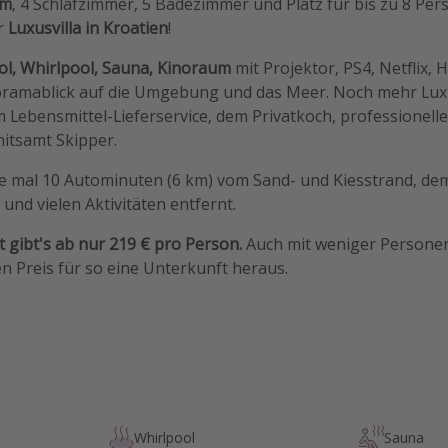
qm
, 4 Schlafzimmer, 5 Badezimmer und Platz für bis zu 8 Per
r
Luxusvilla in Kroatien
!
ol, Whirlpool, Sauna, Kinoraum
mit Projektor, PS4, Netflix,
oramablick auf die Umgebung und das Meer. Noch mehr Luxu
m Lebensmittel-Lieferservice, dem Privatkoch, professionel
itsamt Skipper.
de mal 10 Autominuten (6 km) vom Sand- und Kiesstrand, dem
 und vielen Aktivitäten entfernt.
 gibt's ab nur 219 € pro Person.
Auch mit weniger Personen
n Preis für so eine Unterkunft heraus.
Whirlpool
Sauna