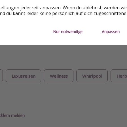
tellungen jederzeit anpassen. Wenn du ablehnst, werden wi
 € = 219 € pro Personmq,
d du kannt leider keine persönlich auf dich zugeschnitten
EAL
Nur notwendige
Anpassen
Luxusreisen
Wellness
Whirlpool
Herb
roblem melden