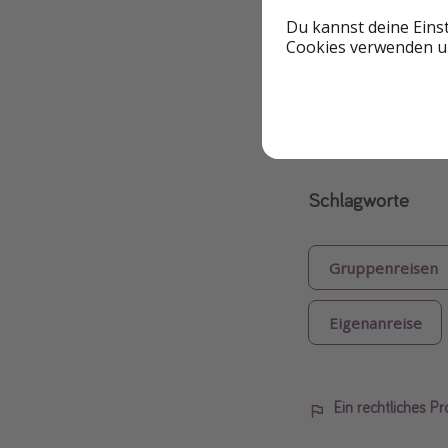
Du kannst deine Eins
Gesamtpreis 1.753
Cookies verwenden un
ZUM D
Schlagworte
Gruppenreisen
Eigenanreise
Ein rechtliches P