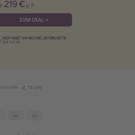
219 €
Ab
p. P.
ZUM DEAL
HIER FINDET IHR WEITERE UNTERKÜNFTE!
ZUR SUCHE
ZUFÜGEN
TEILEN
i
Jun
Jul