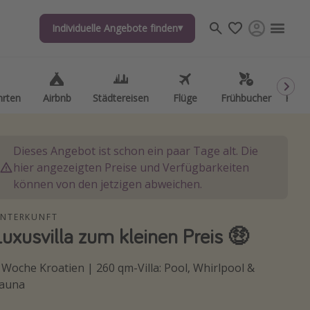
Individuelle Angebote finden
Individuelle Angebote finden
hrten
hrten
Airbnb
Airbnb
Städtereisen
Städtereisen
Flüge
Flüge
Frühbucher
Frühbucher
Kurzu
Kurzu
Dieses Angebot ist schon ein paar Tage alt. Die
hier angezeigten Preise und Verfügbarkeiten
können von den jetzigen abweichen.
NTERKUNFT
Luxusvilla zum kleinen Preis 🤑
 Woche Kroatien | 260 qm-Villa: Pool, Whirlpool &
auna