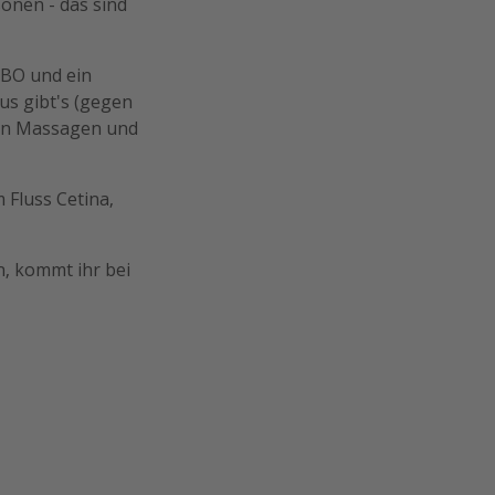
sonen - das sind
 HBO und ein
s gibt's (gegen
len Massagen und
 Fluss Cetina,
, kommt ihr bei