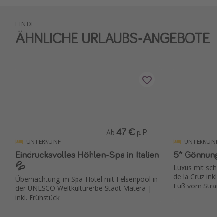
FINDE
ÄHNLICHE URLAUBS-ANGEBOTE
47 €
Ab
p. P.
UNTERKUNFT
UNTERKUN
Eindrucksvolles Höhlen-Spa in Italien
5* Gönnung
💦
Luxus mit sc
de la Cruz ink
Übernachtung im Spa-Hotel mit Felsenpool in
Fuß vom Stran
der UNESCO Weltkulturerbe Stadt Matera |
inkl. Frühstück