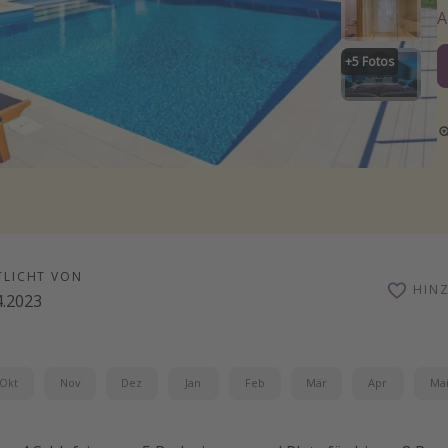
+
5
Fotos
TLICHT VON
HIN
4.2023
Okt
Nov
Dez
Jan
Feb
Mär
Apr
Ma