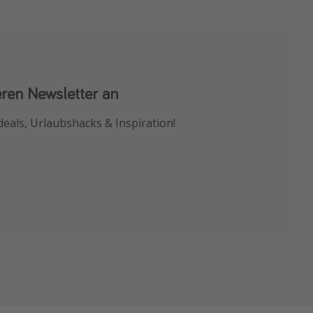
eren Newsletter an
 App
deals, Urlaubshacks & Inspiration!
chnäppchen als Erstes.