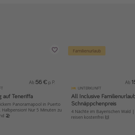
Familienurlaub
56 €
1
Ab
p. P.
Ab
FT
UNTERKUNFT
 auf Teneriffa
All Inclusive Familienurla
Schnäppchenpreis
hickem Panoramapool in Puerto
l. Halbpension! Nur 5 Minuten zu
4 Nächte im Bayerischen Wald | K
d 🏖️
reisen kostenfrei 🙌