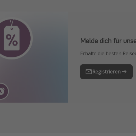
Melde dich für uns
Downloade unsere
Erhalte die besten Reise
Buche die besten Reises
Registrieren