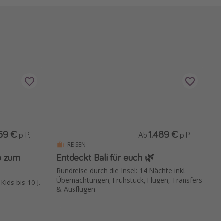
59 €
1.489 €
p. P.
Ab
p. P.
REISEN
ub zum
Entdeckt Bali für euch 🌿
Rundreise durch die Insel: 14 Nächte inkl.
Übernachtungen, Frühstück, Flügen, Transfers
ids bis 10 J.
& Ausflügen