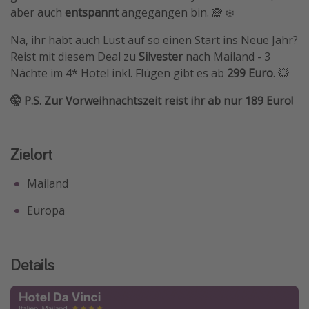
aber auch
entspannt
angegangen bin. 🙈 ❄️
Travel Know How
Na, ihr habt auch Lust auf so einen Start ins Neue Jahr?
Silvesterreisen
Reist mit diesem Deal zu
Silvester
nach Mailand - 3
Last Minute Urlaub Mallorca
Nächte im 4* Hotel inkl. Flügen gibt es ab
299 Euro
. 💥
Last Minute Urlaub Deutschland
🤫 P.S. Zur Vorweihnachtszeit reist ihr ab nur 189 Euro!
Zielort
Mailand
Europa
Details