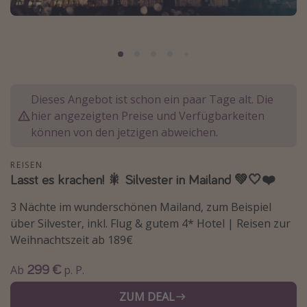
Normandie Urlaub
Goa Urlaub
St. Lucia Urlaub
Kefalonia Urlaub
Dieses Angebot ist schon ein paar Tage alt. Die
Krabi Urlaub
hier angezeigten Preise und Verfügbarkeiten
Tulum Urlaub
können von den jetzigen abweichen.
Sri Lanka Rundreise
REISEN
Japan Rundreise
Lasst es krachen! 🎇 Silvester in Mailand 💚🤍❤️
3 Nächte im wunderschönen Mailand, zum Beispiel
Reisethemen
über Silvester, inkl. Flug & gutem 4* Hotel | Reisen zur
Alle Reisethemen
Weihnachtszeit ab 189€
Wellnessurlaub
299 €
Ab
p. P.
Disneyland Paris
ZUM DEAL
Roadtrips