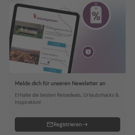
Melde dich für unseren Newsletter an
Downloade unsere App
Erhalte die besten Reisedeals, Urlaubshacks &
Buche die besten Reiseschnäppchen als
Inspiration!
Erstes.
Registrieren