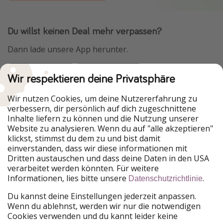
Du willst keinen Deal mehr verpassen?
Dann lade unsere App herunter.
Wir respektieren deine Privatsphäre
Urlaubspiraten ist Teil der HolidayPirates Group
Wir nutzen Cookies, um deine Nutzererfahrung zu
verbessern, dir persönlich auf dich zugeschnittene
Unsere Märkte
Inhalte liefern zu können und die Nutzung unserer
Website zu analysieren. Wenn du auf "alle akzeptieren"
PiratinViaggio
HolidayPirates
klickst, stimmst du dem zu und bist damit
VakantiePiraten
WakacyjniPiraci
einverstanden, dass wir diese informationen mit
VoyagesPirates
Ferienpiraten
Dritten austauschen und dass deine Daten in den USA
Urlaubspiraten
ViajerosPiratas
verarbeitet werden könnten. Für weitere
TravelPirates
Informationen, lies bitte unsere
.
Datenschutzrichtlinie
Unsere Gruppe
Du kannst deine Einstellungen jederzeit anpassen.
HolidayPirates Group
Wenn du ablehnst, werden wir nur die notwendigen
Cookies verwenden und du kannt leider keine
Lerne uns kennen
Rechtliches