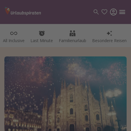
All Inclusive
Last Minute
Familienurlaub
Besondere Reisen
Kategorien
Flüge
Hotel
Pauschalreisen
Kreuzfahrten
Reiseziele
Alle Reiseziele
Bodensee Urlaub
Gozo Urlaub