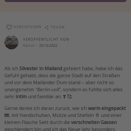
Wochenendtrip
Singlereisen
Strandurlaub
HINZUFÜGEN
TEILEN
Gruppenreisen
VERÖFFENTLICHT VON
Hotels in Hamburg
Ramon
·
20.10.2022
Hotels in Amsterdam
Hotels am Achensee
Als ich
Silvester in Mailand
gefeiert habe, habe ich das
Gefühl gehabt, dass die ganze Stadt auf den Straßen
Weitere Themen
und vor dem Mailänder Dom stand – aber nicht so
unangenehm
"Berlin-voll
", sondern es fühlte sich alles
Reise Journal
sehr
intim
und familiär an. ❣️ 🥰
Familienurlaub in der Türkei
Gerne denke ich daran zurück, wie ich
warm eingepackt
Rundreisen in Thailand
🧤
, mit Handschuhen, Mütze und Stiefeln 🥂 und einer
Bahnreisen in der Schweiz
kleinen Flasche Sekt durch die
verschneiten Gassen
geschlendert bin und ich das Neue Jahr besonders,
Reisepassfreie Reiseziele