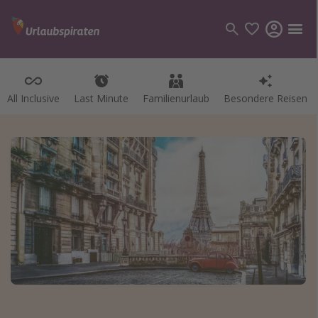
All Inclusive
Last Minute
Familienurlaub
Besondere Reisen
Kategorien
Flüge
Hotel
Pauschalreisen
Kreuzfahrten
Reiseziele
Alle Reiseziele
Bodensee Urlaub
Gozo Urlaub