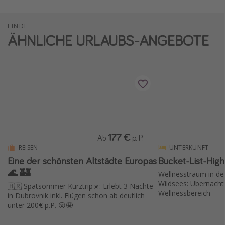
FINDE
ÄHNLICHE URLAUBS-ANGEBOTE
177 €
Ab
p. P.
REISEN
UNTERKUNFT
Eine der schönsten Altstädte Europas
Bucket-List-Highl
🌊 🏰
Wellnesstraum in de
Wildsees: Übernacht
🇭🇷 Spätsommer Kurztrip☀️: Erlebt 3 Nächte
Wellnessbereich
in Dubrovnik inkl. Flügen schon ab deutlich
unter 200€ p.P. 😮🤩