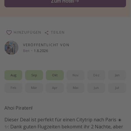
Zum Hotel
Wochenendtrip
Singlereisen
Strandurlaub
HINZUFÜGEN
TEILEN
Gruppenreisen
Hotels in Hamburg
VERÖFFENTLICHT VON
Ben
·
1.8.2026
Hotels in Amsterdam
Hotels am Achensee
Aug
Sep
Okt
Nov
Dez
Jan
Weitere Themen
Feb
Mär
Apr
Mai
Jun
Jul
Reise Journal
Familienurlaub in der Türkei
Ahoi Piraten!
Rundreisen in Thailand
Dieser Deal ist perfekt für einen Citytrip nach Paris ☀️
Bahnreisen in der Schweiz
✨: Dank guten Flugzeiten bekommt ihr 2 Nächte, aber
Reisepassfreie Reiseziele