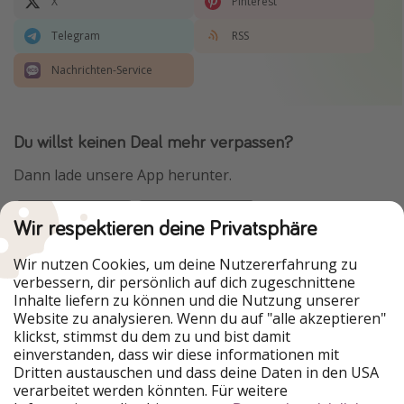
X
Pinterest
Telegram
RSS
Nachrichten-Service
Du willst keinen Deal mehr verpassen?
Dann lade unsere App herunter.
Wir respektieren deine Privatsphäre
Urlaubspiraten ist Teil der HolidayPirates Group
Wir nutzen Cookies, um deine Nutzererfahrung zu
verbessern, dir persönlich auf dich zugeschnittene
Unsere Märkte
Inhalte liefern zu können und die Nutzung unserer
Website zu analysieren. Wenn du auf "alle akzeptieren"
PiratinViaggio
HolidayPirates
klickst, stimmst du dem zu und bist damit
VakantiePiraten
WakacyjniPiraci
einverstanden, dass wir diese informationen mit
VoyagesPirates
Ferienpiraten
Dritten austauschen und dass deine Daten in den USA
Urlaubspiraten
ViajerosPiratas
verarbeitet werden könnten. Für weitere
TravelPirates