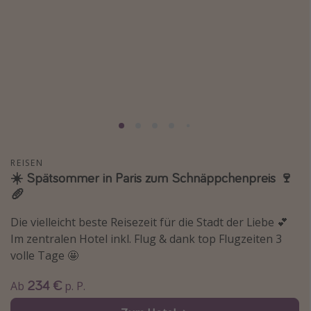
Normandie Urlaub
Goa Urlaub
St. Lucia Urlaub
Kefalonia Urlaub
Krabi Urlaub
Tulum Urlaub
Sri Lanka Rundreise
REISEN
Japan Rundreise
☀️ Spätsommer in Paris zum Schnäppchenpreis 🍷
🥖
Reisethemen
Die vielleicht beste Reisezeit für die Stadt der Liebe 💕
Im zentralen Hotel inkl. Flug & dank top Flugzeiten 3
Alle Reisethemen
volle Tage 🤩
Wellnessurlaub
234 €
Disneyland Paris
Ab
p. P.
Roadtrips