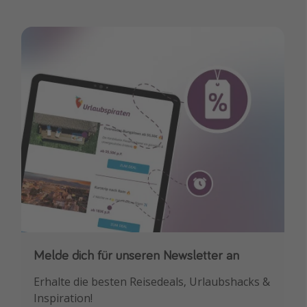
Melde dich für unseren Newsletter an
Downloade unsere App
Erhalte die besten Reisedeals, Urlaubshacks &
Buche die besten Reiseschnäppchen als
Inspiration!
Erstes.