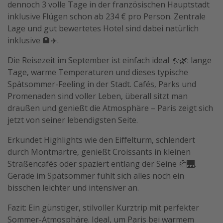
dennoch 3 volle Tage in der französischen Hauptstadt
Travel Know How
inklusive Flügen schon ab 234 € pro Person. Zentrale
Lage und gut bewertetes Hotel sind dabei natürlich
Silvesterreisen
inklusive 🏨✈️.
Last Minute Urlaub Mallorca
Die Reisezeit im September ist einfach ideal 🌞🌿: lange
Last Minute Urlaub Deutschland
Tage, warme Temperaturen und dieses typische
Spätsommer-Feeling in der Stadt. Cafés, Parks und
Promenaden sind voller Leben, überall sitzt man
draußen und genießt die Atmosphäre – Paris zeigt sich
jetzt von seiner lebendigsten Seite.
Erkundet Highlights wie den Eiffelturm, schlendert
durch Montmartre, genießt Croissants in kleinen
Straßencafés oder spaziert entlang der Seine 🥐🌉.
Gerade im Spätsommer fühlt sich alles noch ein
bisschen leichter und intensiver an.
Fazit: Ein günstiger, stilvoller Kurztrip mit perfekter
Sommer-Atmosphäre. Ideal, um Paris bei warmem