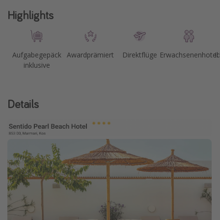
Highlights
Aufgabegepäck
Awardprämiert
Direktflüge
Erwachsenenhotel
I
inklusive
Details