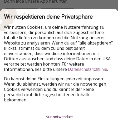
Dann lade unsere App herunter.
Wir respektieren deine Privatsphäre
Urlaubspiraten ist Teil der HolidayPirates Group
Wir nutzen Cookies, um deine Nutzererfahrung zu
verbessern, dir persönlich auf dich zugeschnittene
Unsere Märkte
Inhalte liefern zu können und die Nutzung unserer
Website zu analysieren. Wenn du auf "alle akzeptieren"
PiratinViaggio
HolidayPirates
klickst, stimmst du dem zu und bist damit
VakantiePiraten
WakacyjniPiraci
einverstanden, dass wir diese informationen mit
VoyagesPirates
Ferienpiraten
Dritten austauschen und dass deine Daten in den USA
Urlaubspiraten
ViajerosPiratas
verarbeitet werden könnten. Für weitere
TravelPirates
Informationen, lies bitte unsere
.
Datenschutzrichtlinie
Unsere Gruppe
Du kannst deine Einstellungen jederzeit anpassen.
HolidayPirates Group
Wenn du ablehnst, werden wir nur die notwendigen
Cookies verwenden und du kannt leider keine
Lerne uns kennen
Rechtliches
persönlich auf dich zugeschnittenen Inhalte
bekommen.
Über uns
Datenschutz
Karriere
Impressum
Nur notwendige