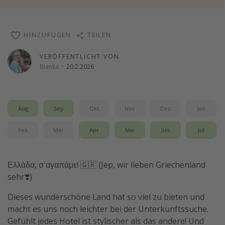
Wochenendtrip
Singlereisen
HINZUFÜGEN
TEILEN
Strandurlaub
VERÖFFENTLICHT VON
Gruppenreisen
Bianka
·
20.2.2026
Hotels in Hamburg
Hotels in Amsterdam
Hotels am Achensee
Aug
Sep
Okt
Nov
Dez
Jan
Feb
Mär
Apr
Mai
Jun
Jul
Weitere Themen
Reise Journal
Ελλάδα, σ'αγαπάμε! 🇬🇷 (Jep, wir lieben Griechenland
Familienurlaub in der Türkei
sehr❣️)
Rundreisen in Thailand
Dieses wunderschöne Land hat so viel zu bieten und
Bahnreisen in der Schweiz
macht es uns noch leichter bei der Unterkunftssuche.
Gefühlt jedes Hotel ist stylischer als das andere! Und
Reisepassfreie Reiseziele