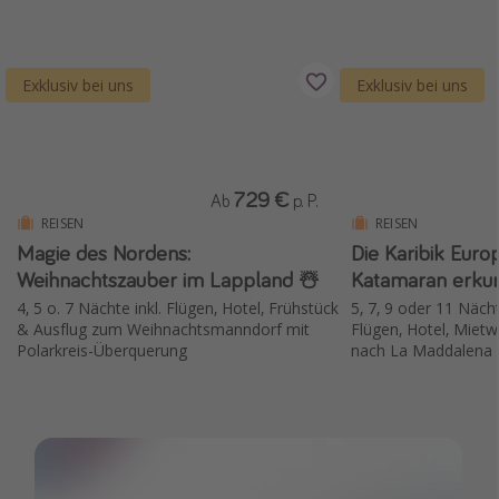
Exklusiv bei uns
Exklusiv bei uns
729 €
Ab
p. P.
REISEN
REISEN
Magie des Nordens:
Die Karibik Euro
Weihnachtszauber im Lappland ☃️
Katamaran erku
4, 5 o. 7 Nächte inkl. Flügen, Hotel, Frühstück
5, 7, 9 oder 11 Nächt
& Ausflug zum Weihnachtsmanndorf mit
Flügen, Hotel, Mie
Polarkreis-Überquerung
nach La Maddalena