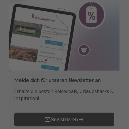
Melde dich für unseren Newsletter an
Downloade unsere App
Erhalte die besten Reisedeals, Urlaubshacks &
Buche die besten Reiseschnäppchen als
Inspiration!
Erstes.
Registrieren