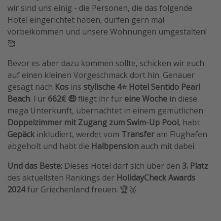
wir sind uns einig - die Personen, die das folgende
Travel Know How
Hotel eingerichtet haben, dürfen gern mal
Silvesterreisen
vorbeikommen und unsere Wohnungen umgestalten!
🥰
Last Minute Urlaub Mallorca
Last Minute Urlaub Deutschland
Bevor es aber dazu kommen sollte, schicken wir euch
auf einen kleinen Vorgeschmack dort hin. Genauer
gesagt nach
Kos
ins
stylische 4⭐️ Hotel Sentido Pearl
Beach
. Für
662€ 🤑
fliegt ihr für
eine Woche
in diese
mega Unterkunft, übernachtet in einem gemütlichen
Doppelzimmer mit Zugang zum Swim-Up Pool
, habt
Gepäck
inkludiert, werdet vom
Transfer
am Flughafen
abgeholt und habt die
Halbpension
auch mit dabei.
Und das Beste:
Dieses Hotel darf sich über den
3. Platz
des aktuellsten Rankings der
HolidayCheck Awards
2024
für Griechenland freuen. 🏆🥉