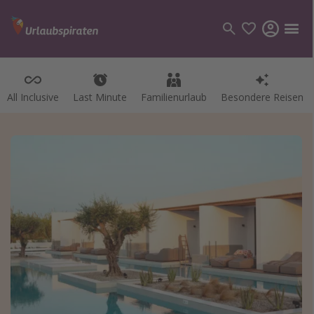
All Inclusive
Last Minute
Familienurlaub
Besondere Reisen
Kategorien
Flüge
Hotel
Pauschalreisen
Kreuzfahrten
Reiseziele
Alle Reiseziele
Bodensee Urlaub
Gozo Urlaub