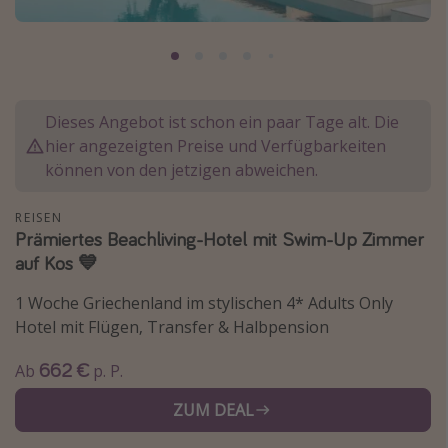
Normandie Urlaub
Goa Urlaub
St. Lucia Urlaub
Kefalonia Urlaub
Dieses Angebot ist schon ein paar Tage alt. Die
hier angezeigten Preise und Verfügbarkeiten
Krabi Urlaub
können von den jetzigen abweichen.
Tulum Urlaub
Sri Lanka Rundreise
REISEN
Prämiertes Beachliving-Hotel mit Swim-Up Zimmer
Japan Rundreise
auf Kos 💙
1 Woche Griechenland im stylischen 4* Adults Only
Reisethemen
Hotel mit Flügen, Transfer & Halbpension
Alle Reisethemen
662 €
Ab
p. P.
Wellnessurlaub
Disneyland Paris
ZUM DEAL
Roadtrips