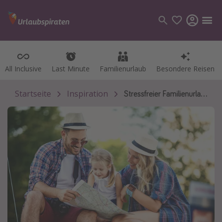
All Inclusive
All Inclusive
Last Minute
Last Minute
Familienurlaub
Familienurlaub
Besondere Reisen
Besondere Reisen
Kategorien
Flüge
Startseite
Inspiration
Stressfreier Familienurlaub Familienurlaub
Hotel
Pauschalreisen
Kreuzfahrten
Reiseziele
Alle Reiseziele
Bodensee Urlaub
Gozo Urlaub