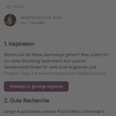
Wochenendtrip
TEILEN
Singlereisen
VERÖFFENTLICHT VON
Strandurlaub
Julia
·
10.2.2025
Gruppenreisen
Hotels in Hamburg
1. Inspiration
Hotels in Amsterdam
Wohin soll die Reise überhaupt gehen? Was solltet ihr
Hotels am Achensee
vor einer Buchung bedenken? Auf unserer
Familienseite findet ihr viele tolle Angebote und
Weitere Themen
Piraten-Tipps für einen entspannten Familienurlaub.
Reise Journal
Reisetipps & günstige Angebote
Familienurlaub in der Türkei
Rundreisen in Thailand
2. Gute Recherche
Bahnreisen in der Schweiz
Lange Ausschlafen und am Pool chillen. Schön wär's.
Reisepassfreie Reiseziele