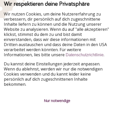
Wir respektieren deine Privatsphäre
Urlaubspiraten ist Teil der HolidayPirates Group
Wir nutzen Cookies, um deine Nutzererfahrung zu
verbessern, dir persönlich auf dich zugeschnittene
Unsere Märkte
Inhalte liefern zu können und die Nutzung unserer
Website zu analysieren. Wenn du auf "alle akzeptieren"
PiratinViaggio
HolidayPirates
klickst, stimmst du dem zu und bist damit
VakantiePiraten
WakacyjniPiraci
einverstanden, dass wir diese informationen mit
VoyagesPirates
Ferienpiraten
Dritten austauschen und dass deine Daten in den USA
Urlaubspiraten
ViajerosPiratas
verarbeitet werden könnten. Für weitere
TravelPirates
Informationen, lies bitte unsere
.
Datenschutzrichtlinie
Unsere Gruppe
Du kannst deine Einstellungen jederzeit anpassen.
HolidayPirates Group
Wenn du ablehnst, werden wir nur die notwendigen
Cookies verwenden und du kannt leider keine
Lerne uns kennen
Rechtliches
persönlich auf dich zugeschnittenen Inhalte
bekommen.
Über uns
Datenschutz
Karriere
Impressum
Nur notwendige
Presse
Unsere Regeln