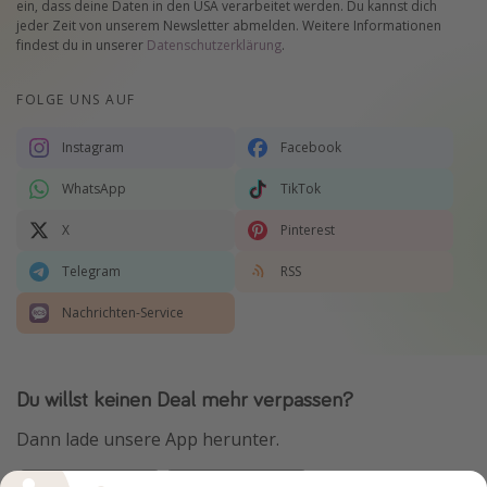
ein, dass deine Daten in den USA verarbeitet werden. Du kannst dich
jeder Zeit von unserem Newsletter abmelden. Weitere Informationen
findest du in unserer
Datenschutzerklärung
.
FOLGE UNS AUF
Instagram
Facebook
WhatsApp
TikTok
X
Pinterest
Telegram
RSS
Nachrichten-Service
Du willst keinen Deal mehr verpassen?
Dann lade unsere App herunter.