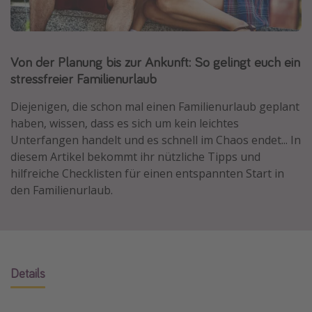
Normandie Urlaub
Goa Urlaub
Von der Planung bis zur Ankunft: So gelingt euch ein
St. Lucia Urlaub
stressfreier Familienurlaub
Kefalonia Urlaub
Krabi Urlaub
Diejenigen, die schon mal einen Familienurlaub geplant
haben, wissen, dass es sich um kein leichtes
Tulum Urlaub
Unterfangen handelt und es schnell im Chaos endet... In
Sri Lanka Rundreise
diesem Artikel bekommt ihr nützliche Tipps und
Japan Rundreise
hilfreiche Checklisten für einen entspannten Start in
den Familienurlaub.
Reisethemen
Alle Reisethemen
Wellnessurlaub
Details
Disneyland Paris
Roadtrips