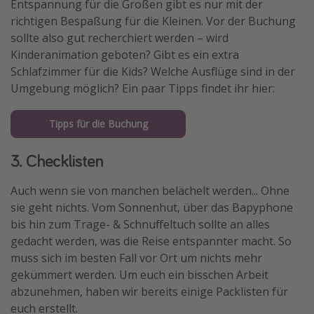
Entspannung für die Großen gibt es nur mit der
Travel Know How
richtigen Bespaßung für die Kleinen. Vor der Buchung
sollte also gut recherchiert werden – wird
Silvesterreisen
Kinderanimation geboten? Gibt es ein extra
Last Minute Urlaub Mallorca
Schlafzimmer für die Kids? Welche Ausflüge sind in der
Last Minute Urlaub Deutschland
Umgebung möglich? Ein paar Tipps findet ihr hier:
Tipps für die Buchung
3. Checklisten
Auch wenn sie von manchen belächelt werden... Ohne
sie geht nichts. Vom Sonnenhut, über das Bapyphone
bis hin zum Trage- & Schnuffeltuch sollte an alles
gedacht werden, was die Reise entspannter macht. So
muss sich im besten Fall vor Ort um nichts mehr
gekümmert werden. Um euch ein bisschen Arbeit
abzunehmen, haben wir bereits einige Packlisten für
euch erstellt.