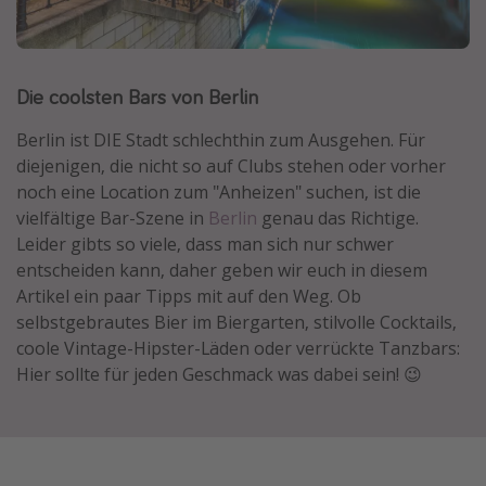
Normandie Urlaub
Goa Urlaub
Die coolsten Bars von Berlin
St. Lucia Urlaub
Kefalonia Urlaub
Berlin ist DIE Stadt schlechthin zum Ausgehen. Für
Krabi Urlaub
diejenigen, die nicht so auf Clubs stehen oder vorher
noch eine Location zum "Anheizen" suchen, ist die
Tulum Urlaub
vielfältige Bar-Szene in
Berlin
genau das Richtige.
Sri Lanka Rundreise
Leider gibts so viele, dass man sich nur schwer
Japan Rundreise
entscheiden kann, daher geben wir euch in diesem
Artikel ein paar Tipps mit auf den Weg. Ob
selbstgebrautes Bier im Biergarten, stilvolle Cocktails,
Reisethemen
coole Vintage-Hipster-Läden oder verrückte Tanzbars:
Hier sollte für jeden Geschmack was dabei sein! 😉
Alle Reisethemen
Wellnessurlaub
Disneyland Paris
Roadtrips