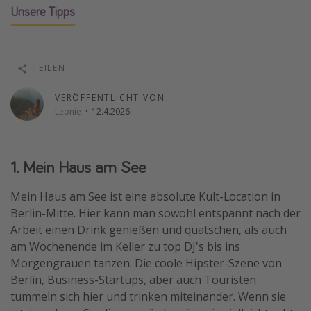
Unsere Tipps
Wochenendtrip
Singlereisen
Strandurlaub
TEILEN
Gruppenreisen
VERÖFFENTLICHT VON
Hotels in Hamburg
Leonie
·
12.4.2026
Hotels in Amsterdam
Hotels am Achensee
1. Mein Haus am See
Weitere Themen
Mein Haus am See ist eine absolute Kult-Location in
Berlin-Mitte. Hier kann man sowohl entspannt nach der
Reise Journal
Arbeit einen Drink genießen und quatschen, als auch
Familienurlaub in der Türkei
am Wochenende im Keller zu top DJ's bis ins
Rundreisen in Thailand
Morgengrauen tanzen. Die coole Hipster-Szene von
Berlin, Business-Startups, aber auch Touristen
Bahnreisen in der Schweiz
tummeln sich hier und trinken miteinander. Wenn sie
Reisepassfreie Reiseziele