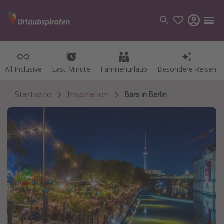
All Inclusive
All Inclusive
Last Minute
Last Minute
Familienurlaub
Familienurlaub
Besondere Reisen
Besondere Reisen
Kategorien
Flüge
Startseite
Inspiration
Bars in Berlin
Hotel
Pauschalreisen
Kreuzfahrten
Reiseziele
Alle Reiseziele
Bodensee Urlaub
Gozo Urlaub