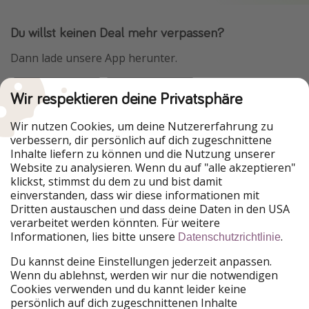
Du willst keinen Deal mehr verpassen?
Dann lade unsere App herunter.
Wir respektieren deine Privatsphäre
Urlaubspiraten ist Teil der HolidayPirates Group
Wir nutzen Cookies, um deine Nutzererfahrung zu
verbessern, dir persönlich auf dich zugeschnittene
Unsere Märkte
Inhalte liefern zu können und die Nutzung unserer
Website zu analysieren. Wenn du auf "alle akzeptieren"
PiratinViaggio
HolidayPirates
klickst, stimmst du dem zu und bist damit
VakantiePiraten
WakacyjniPiraci
einverstanden, dass wir diese informationen mit
VoyagesPirates
Ferienpiraten
Dritten austauschen und dass deine Daten in den USA
Urlaubspiraten
ViajerosPiratas
verarbeitet werden könnten. Für weitere
TravelPirates
Informationen, lies bitte unsere
.
Datenschutzrichtlinie
Unsere Gruppe
Du kannst deine Einstellungen jederzeit anpassen.
HolidayPirates Group
Wenn du ablehnst, werden wir nur die notwendigen
Cookies verwenden und du kannt leider keine
Lerne uns kennen
Rechtliches
persönlich auf dich zugeschnittenen Inhalte