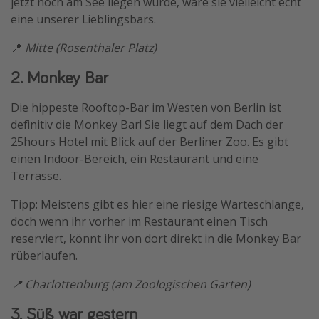
jetzt noch am See liegen würde, wäre sie vielleicht echt
Travel Know How
eine unserer Lieblingsbars.
Silvesterreisen
📍
Mitte (Rosenthaler Platz)
Last Minute Urlaub Mallorca
2. Monkey Bar
Last Minute Urlaub Deutschland
Die hippeste Rooftop-Bar im Westen von Berlin ist
definitiv die Monkey Bar! Sie liegt auf dem Dach der
25hours Hotel mit Blick auf der Berliner Zoo. Es gibt
einen Indoor-Bereich, ein Restaurant und eine
Terrasse.
Tipp: Meistens gibt es hier eine riesige Warteschlange,
doch wenn ihr vorher im Restaurant einen Tisch
reserviert, könnt ihr von dort direkt in die Monkey Bar
rüberlaufen.
📍 Charlottenburg (am Zoologischen Garten)
3. Süß war gestern