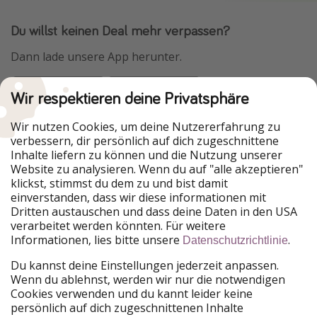
Du willst keinen Deal mehr verpassen?
Dann lade unsere App herunter.
Wir respektieren deine Privatsphäre
Urlaubspiraten ist Teil der HolidayPirates Group
Wir nutzen Cookies, um deine Nutzererfahrung zu
verbessern, dir persönlich auf dich zugeschnittene
Unsere Märkte
Inhalte liefern zu können und die Nutzung unserer
Website zu analysieren. Wenn du auf "alle akzeptieren"
PiratinViaggio
HolidayPirates
klickst, stimmst du dem zu und bist damit
VakantiePiraten
WakacyjniPiraci
einverstanden, dass wir diese informationen mit
VoyagesPirates
Ferienpiraten
Dritten austauschen und dass deine Daten in den USA
Urlaubspiraten
ViajerosPiratas
verarbeitet werden könnten. Für weitere
TravelPirates
Informationen, lies bitte unsere
.
Datenschutzrichtlinie
Unsere Gruppe
Du kannst deine Einstellungen jederzeit anpassen.
HolidayPirates Group
Wenn du ablehnst, werden wir nur die notwendigen
Cookies verwenden und du kannt leider keine
Lerne uns kennen
Rechtliches
persönlich auf dich zugeschnittenen Inhalte