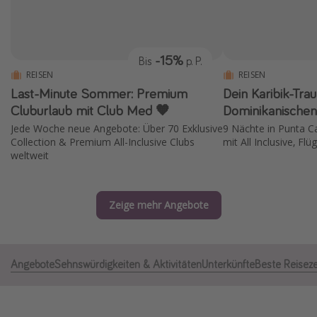
Normandie Urlaub
Goa Urlaub
-15%
Bis
p. P.
St. Lucia Urlaub
REISEN
REISEN
Kefalonia Urlaub
Last-Minute Sommer: Premium
Dein Karibik-Tra
Krabi Urlaub
Cluburlaub mit Club Med 🧡
Dominikanischen
Jede Woche neue Angebote: Über 70 Exklusive
9 Nächte in Punta C
Tulum Urlaub
Collection & Premium All-Inclusive Clubs
mit All Inclusive, Fl
Sri Lanka Rundreise
weltweit
Japan Rundreise
Zeige mehr Angebote
Reisethemen
Alle Reisethemen
Angebote
Sehnswürdigkeiten & Aktivitäten
Unterkünfte
Beste Reiseze
Wellnessurlaub
Disneyland Paris
Roadtrips