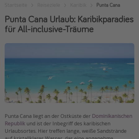
Startseite
Reiseziele
Karibik
Punta Cana
Wochenendtrip
Punta Cana Urlaub: Karibikparadies
Singlereisen
für All-inclusive-Träume
Strandurlaub
Gruppenreisen
Hotels in Hamburg
Hotels in Amsterdam
Hotels am Achensee
Weitere Themen
Reise Journal
Familienurlaub in der Türkei
Punta Cana liegt an der Ostküste der
Dominikanischen
Rundreisen in Thailand
Republik
und ist der Inbegriff des karibischen
Bahnreisen in der Schweiz
Urlaubsortes. Hier treffen lange, weiße Sandstrände
Reisepassfreie Reiseziele
auf kristallklares Wasser, das eine angenehme