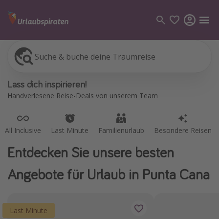
Suche & buche deine Traumreise
All Inclusive
Last Minute
Familienurlaub
Besondere Reisen
Kategorien
Lass dich inspirieren!
Flüge
Handverlesene Reise-Deals von unserem Team
Hotel
Pauschalreisen
All Inclusive
Last Minute
Familienurlaub
Besondere Reisen
Kreuzfahrten
Entdecken Sie unsere besten
Reiseziele
Angebote für Urlaub in Punta Cana
Alle Reiseziele
Bodensee Urlaub
Last Minute
Gozo Urlaub