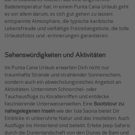
Badetemperatur hat. In einem Punta Cana Urlaub geht
Travel Know How
es vor allem darum, es sich gut gehen zu lassen:
Silvesterreisen
entspannte Atmosphäre, die typische karibische
Last Minute Urlaub Mallorca
Lebensfreude und vielfältige Freizeitangebote, die tolle
Urlaubsfotos und -erinnerungen garantieren.
Last Minute Urlaub Deutschland
Sehenswürdigkeiten und Aktivitäten
Im Punta Cana Urlaub erwarten Dich nicht nur
traumhafte Strände und strahlender Sonnenschein,
sondern auch ein abwechslungsreiches Angebot an
Aktivitäten. Unternimm Schnorchel- oder
Tauchausflüge zu Korallenriffen und entdecke
faszinierende Unterwasserwelten. Eine
Bootstour zu
nahegelegenen Inseln
wie der Isla Saona bietet Dir
Einblicke in unberührte Natur und das Inselleben. Auch
Ausflüge ins Hinterland sind beliebt: Erlebe Jeep-Safaris
durch die Dünenlandschaft von den Dunas de Bani und