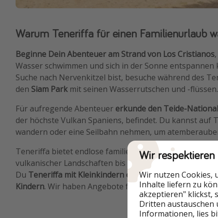
Warum Teneriffa für einen Familienurlaub 
Beginne Dein Abenteuer am Strand von Los Cristianos
Wasser schwimmen und sich in der Sonne entspannen 
Suche nach Nervenkitzel bist, besuche während des Ten
den
Siam Park
mit seinen Wasserrutschen und -flüssen
Für aufregende Abenteuer
erkunde den Teide-Nationa
der höchste Vulkan Spaniens, befindet. Du kannst auf T
wandern oder eine Seilbahn nehmen, um atemberauben
Teneriffa bietet endlose familienfreundliche Aktivität
Wir respektieren
vulkanischer Landschaften bis hin zum Spaß in Abenteu
Wir nutzen Cookies, 
Du
Teneriffa mit Kleinkindern ebenso gut und sicher er
Inhalte liefern zu kö
Kindern
. Wir haben Angebote für einen Familienurlaub 
akzeptieren" klickst,
Dritten austauschen 
Informationen, lies b