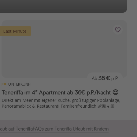
Last Minute
36 €
Ab
p. P.
UNTERKUNFT
Teneriffa im 4* Apartment ab 36€ p.P./Nacht 😍
Direkt am Meer mit eigener Küche, großzügiger Poolanlage,
Panoramablick & Restaurant! Familienfreundlich 👶🏽👧🏼
laub auf Teneriffa
FAQs zum Teneriffa Urlaub mit Kindern