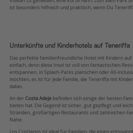
Vulkan zu genießen, eine kurze Fahrt zum Siam Park 
ist besonders hilfreich und praktisch, wenn Du Teneriff
Unterkünfte und Kinderhotels auf Teneriffa
Das perfekte familienfreundliche Hotel mit Kindern auf T
einfach, denn diese Insel ist voll von fantastischen Res
entspannen, in Splash-Parks planschen oder All-inclus
möchten, es ist für jede Familie, die Teneriffa mit Kin
dabei.
An der
Costa Adeje
befinden sich einige der besten Fami
bieten hat. Die Gegend ist sicher, gut gepflegt und leic
Stränden, großartigen Restaurants und zahlreichen Fam
Nähe.
Los Cristianos ist ideal für Familien, die einen entspan