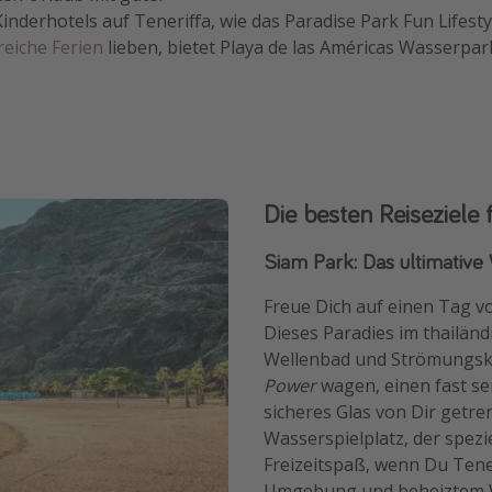
derhotels auf Teneriffa, wie das Paradise Park Fun Lifestyle
reiche Ferien
lieben, bietet Playa de las Américas Wasserpar
Die besten Reiseziele 
Siam Park: Das ultimativ
Freue Dich auf einen Tag v
Dieses Paradies im thailändi
Wellenbad und Strömungsk
Power
wagen, einen fast sen
sicheres Glas von Dir getre
Wasserspielplatz, der spezi
Freizeitspaß, wenn Du Tener
Umgebung und beheiztem Wa