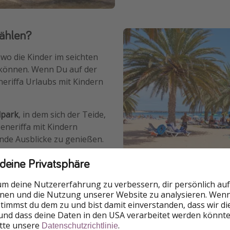
wählen?
, wo die Kinder im seichten
können. Wenn Du auf der
eriffa Urlaubs mit Kindern
.
lpark
, in dem sich der Teide,
eneriffa mit Kindern
de Ausblicke zu genießen.
en, von der Erkundung
 deine Privatsphäre
erparks. Natürlich kannst
um deine Nutzererfahrung zu verbessern, dir persönlich auf
leben wie mit älteren
nnen und die Nutzung unserer Website zu analysieren. Wenn 
auf Teneriffa zusammengestellt, von Hotelangeboten von Kin
 stimmst du dem zu und bist damit einverstanden, dass wir d
und dass deine Daten in den USA verarbeitet werden könnte
itte unsere
.
Datenschutzrichtlinie