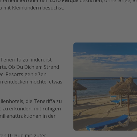
unternehmen oder den
Loro Parque
besuchen, ohne lange, a
a mit Kleinkindern besuchst.
eneriffa zu finden, ist
orts. Ob Du Dich am Strand
ive-Resorts genießen
dern entdecken möchte, etwas
lienhotels, die Teneriffa zu
ht zu erkunden, mit ruhigen
ilienattraktionen in der
nten Urlaub mit guter