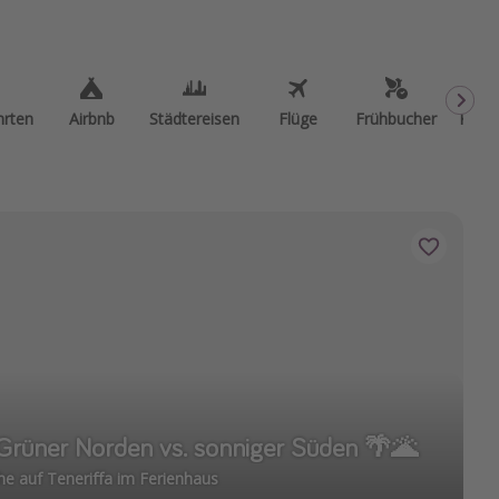
hrten
Airbnb
Städtereisen
Flüge
Frühbucher
Kurzu
: Grüner Norden vs. sonniger Süden 🌴🌋
he auf Teneriffa im Ferienhaus