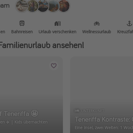
eam
sen
Bahnreisen
Urlaub verschenken
Wellnessurlaub
Kreuzfa
 Familienurlaub ansehen!
UNTERKUNFT
 Teneriffa 🤩
Teneriffa Kontraste
nachten
Eine Insel, zwei Welten: 1 Woc