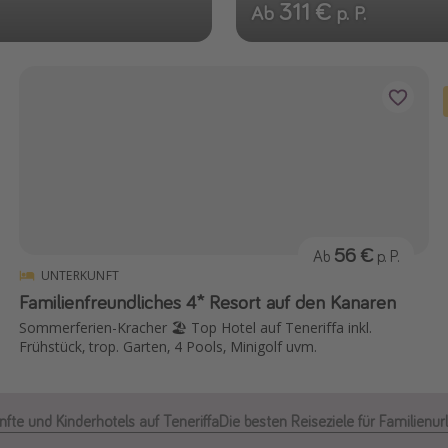
311 €
Ab
p. P.
56 €
Ab
p. P.
UNTERKUNFT
Familienfreundliches 4* Resort auf den Kanaren
Sommerferien-Kracher 🏖️ Top Hotel auf Teneriffa inkl.
Frühstück, trop. Garten, 4 Pools, Minigolf uvm.
nfte und Kinderhotels auf Teneriffa
Die besten Reiseziele für Familienur