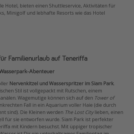
 Hotel, bieten einen Shuttleservice, Aktivitäten für
ks, Minigolf und lebhafte Resorts wie das Hotel
für Familienurlaub auf Teneriffa
e Wasserpark-Abenteuer
oller
Nervenkitzel und Wasserspritzer im Siam Park
.
schen Stil ist vollgepackt mit Rutschen, einem
anälen. Wagemutige können sich auf den
Tower of
krechten Fall in ein Aquarium voller Haie (die durch
nnt sind). Die Kleinen werden
The Lost City
lieben, einen
ell für sie entworfen wurde. Siam Park ist perfekter
iffa mit Kindern besuchst. Mit üppiger tropischer
sser ist Dir ein unterhaltsamer Familientag im