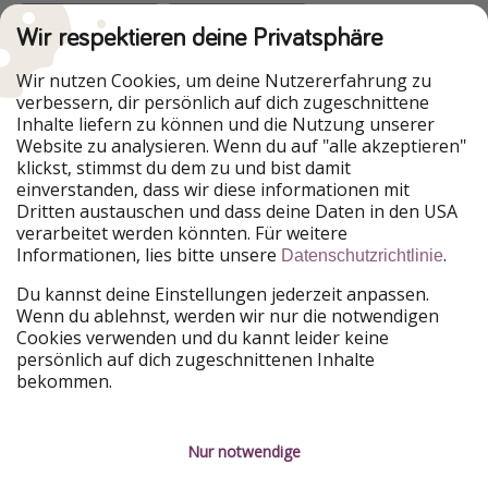
Wir respektieren deine Privatsphäre
Urlaubspiraten ist Teil der HolidayPirates Group
Wir nutzen Cookies, um deine Nutzererfahrung zu
verbessern, dir persönlich auf dich zugeschnittene
Unsere Märkte
Inhalte liefern zu können und die Nutzung unserer
Website zu analysieren. Wenn du auf "alle akzeptieren"
PiratinViaggio
HolidayPirates
klickst, stimmst du dem zu und bist damit
VakantiePiraten
WakacyjniPiraci
einverstanden, dass wir diese informationen mit
VoyagesPirates
Ferienpiraten
Dritten austauschen und dass deine Daten in den USA
Urlaubspiraten
ViajerosPiratas
verarbeitet werden könnten. Für weitere
TravelPirates
Informationen, lies bitte unsere
.
Datenschutzrichtlinie
Unsere Gruppe
Du kannst deine Einstellungen jederzeit anpassen.
HolidayPirates Group
Wenn du ablehnst, werden wir nur die notwendigen
Cookies verwenden und du kannt leider keine
Lerne uns kennen
Rechtliches
persönlich auf dich zugeschnittenen Inhalte
bekommen.
Über uns
Datenschutz
Karriere
Impressum
Nur notwendige
Presse
Unsere Regeln