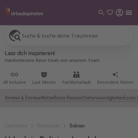
Suche & buche deine Traumreise
All Inclusive
Last Minute
Familienurlaub
Besondere Reisen
Kategorien
Lass dich inspirieren!
Flüge
Handverlesene Reise-Deals von unserem Team
Hotel
Pauschalreisen
All Inclusive
Last Minute
Familienurlaub
Besondere Reisen
Kreuzfahrten
Anreise & Einreise
Wetter
Beste Reisezeit
Sehenswürdigkeiten
Essen 
Reiseziele
Alle Reiseziele
Startseite
Reiseziele
Bodensee Urlaub
Bolivien
Gozo Urlaub