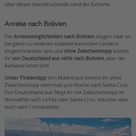
über dieses beeindruckende Land der Extreme.
Wochenendtrip
Singlereisen
Anreise nach Bolivien
Strandurlaub
Die
Anreisemöglichkeiten nach Bolivien
mögen zwar im
Gruppenreisen
Vergleich zu anderen südamerikanischen Ländern
Hotels in Hamburg
eingeschränkter sein und
ohne Zwischenstopp
kommt
Hotels in Amsterdam
ihr
von Deutschland aus nicht nach Bolivien
, aber der
Aufwand lohnt sich!
Hotels am Achensee
Unser Piratentipp:
Von Madrid aus kommt ihr ohne
Weitere Themen
Zwischenstopp mehrmals pro Woche nach Santa Cruz.
Von Deutschland aus fliegt ihr mit Zwischenstopp im
Reise Journal
Normalfall nach La Paz oder Santa Cruz, mitunter aber
Familienurlaub in der Türkei
auch nach Cochabamba.
Rundreisen in Thailand
Bahnreisen in der Schweiz
Reisepassfreie Reiseziele