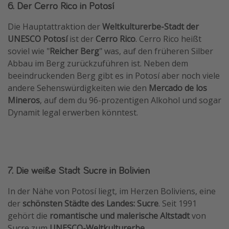
6. Der Cerro Rico in Potosí
Die Hauptattraktion der
Weltkulturerbe-Stadt der
UNESCO Potosí
ist der
Cerro Rico
. Cerro Rico heißt
soviel wie "
Reicher Berg
" was, auf den früheren Silber
Abbau im Berg zurückzuführen ist. Neben dem
beeindruckenden Berg gibt es in Potosí aber noch viele
andere Sehenswürdigkeiten wie den
Mercado de los
Mineros
, auf dem du 96-prozentigen Alkohol und sogar
Dynamit legal erwerben könntest.
7. Die weiße Stadt Sucre in Bolivien
In der Nähe von Potosí liegt, im Herzen Boliviens, eine
der
schönsten Städte des Landes: Sucre
. Seit 1991
gehört die
romantische und malerische Altstadt
von
Sucre zum
UNESCO-Weltkulturerbe
.