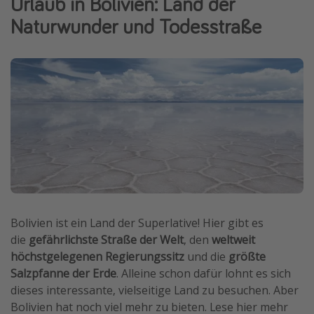
Urlaub in Bolivien: Land der
Normandie Urlaub
Naturwunder und Todesstraße
Goa Urlaub
St. Lucia Urlaub
Kefalonia Urlaub
Krabi Urlaub
Tulum Urlaub
Sri Lanka Rundreise
Japan Rundreise
Reisethemen
Bolivien ist ein Land der Superlative! Hier gibt es
die
gefährlichste Straße der Welt
, den
weltweit
Alle Reisethemen
höchstgelegenen Regierungssitz
und die
größte
Wellnessurlaub
Salzpfanne der Erde
. Alleine schon dafür lohnt es sich
Disneyland Paris
dieses interessante, vielseitige Land zu besuchen. Aber
Bolivien hat noch viel mehr zu bieten. Lese hier mehr
Roadtrips