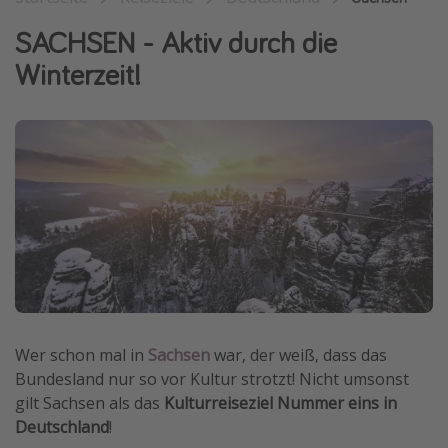
Wochenendtrip
SACHSEN - Aktiv durch die
Singlereisen
Winterzeit!
Strandurlaub
Gruppenreisen
Hotels in Hamburg
Hotels in Amsterdam
Hotels am Achensee
Weitere Themen
Reise Journal
Familienurlaub in der Türkei
Wer schon mal in
Sachsen
war, der weiß, dass das
Bundesland nur so vor Kultur strotzt! Nicht umsonst
Rundreisen in Thailand
gilt Sachsen als das
Kulturreiseziel Nummer eins in
Bahnreisen in der Schweiz
Deutschland
!
Reisepassfreie Reiseziele