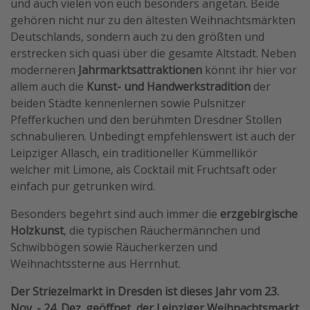
und auch vielen von euch besonders angetan. Beide
gehören nicht nur zu den ältesten Weihnachtsmärkten
Deutschlands, sondern auch zu den größten und
erstrecken sich quasi über die gesamte Altstadt. Neben
moderneren
Jahrmarktsattraktionen
könnt ihr hier vor
allem auch die
Kunst- und Handwerkstradition
der
beiden Städte kennenlernen sowie Pulsnitzer
Pfefferkuchen und den berühmten Dresdner Stollen
schnabulieren. Unbedingt empfehlenswert ist auch der
Leipziger Allasch, ein traditioneller Kümmellikör
welcher mit Limone, als Cocktail mit Fruchtsaft oder
einfach pur getrunken wird.
Besonders begehrt sind auch immer die
erzgebirgische
Holzkunst
, die typischen Räuchermännchen und
Schwibbögen sowie Räucherkerzen und
Weihnachtssterne aus Herrnhut.
Der Striezelmarkt in Dresden ist dieses Jahr vom 23.
Nov. - 24. Dez. geöffnet, der Leipziger Weihnachtsmarkt