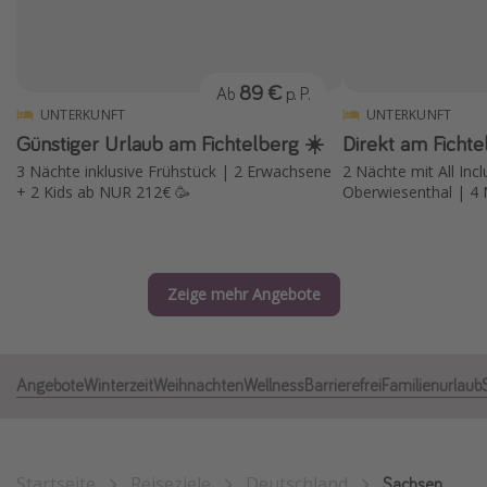
Normandie Urlaub
Goa Urlaub
89 €
Ab
p. P.
St. Lucia Urlaub
UNTERKUNFT
UNTERKUNFT
Kefalonia Urlaub
Günstiger Urlaub am Fichtelberg ☀️
Direkt am Fichte
Krabi Urlaub
3 Nächte inklusive Frühstück | 2 Erwachsene
2 Nächte mit All Inclu
+ 2 Kids ab NUR 212€ 🥳
Oberwiesenthal | 4 
Tulum Urlaub
Sri Lanka Rundreise
Japan Rundreise
Zeige mehr Angebote
Reisethemen
Alle Reisethemen
Angebote
Winterzeit
Weihnachten
Wellness
Barrierefrei
Familienurlaub
Wellnessurlaub
Disneyland Paris
Roadtrips
Startseite
Reiseziele
Deutschland
Sachsen