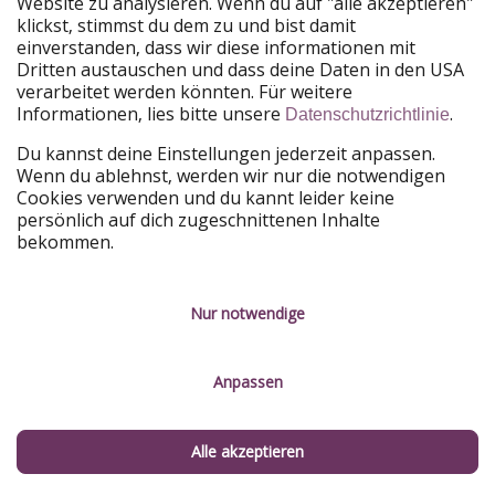
setzen auf gesunde, regionale Küche und
Website zu analysieren. Wenn du auf "alle akzeptieren"
klickst, stimmst du dem zu und bist damit
professionelle Wellnessangebote aus
einverstanden, dass wir diese informationen mit
unterschiedlichsten Ländern.
Dritten austauschen und dass deine Daten in den USA
verarbeitet werden könnten. Für weitere
Barrierefreiheit in Sachsen 🦽
Informationen, lies bitte unsere
.
Datenschutzrichtlinie
Du kannst deine Einstellungen jederzeit anpassen.
Barrierefreiheit wird in Sachsen großgeschrieben!
Wenn du ablehnst, werden wir nur die notwendigen
Daher gibt es hier
558 vor-Ort-geprüfte, barrierefreie
Cookies verwenden und du kannt leider keine
Betriebe
,
75 barrierefreie Unterkünfte
, die sich auf
persönlich auf dich zugeschnittenen Inhalte
bekommen.
eure Buchung freuen sowie
483 barrierefreie
Urlaubserlebnisse
. Zur Inspiration und Information
findet ihr
hier
eine Reihe touristischer Angebote in
Nur notwendige
Sachsen! Neben der Beschreibung der barrierefreien
Zugänglichkeit der einzelnen Betriebe für Reisende mit
Mobilitätsbeeinträchtigung findet ihr auch spezielle
Anpassen
Angebote für Reisende mit Sinnesbeeinträchtigungen
sowie für lern- und kognitiv beeinträchtigte Menschen.
Alle akzeptieren
Familienurlaub in Sachsen