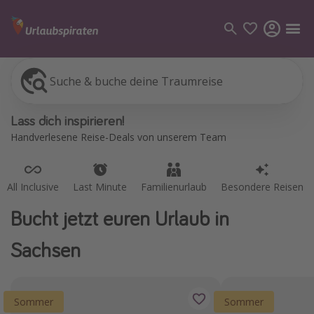
Suche & buche deine Traumreise
All Inclusive
Last Minute
Familienurlaub
Besondere Reisen
Kategorien
Lass dich inspirieren!
Flüge
Handverlesene Reise-Deals von unserem Team
Hotel
Pauschalreisen
All Inclusive
Last Minute
Familienurlaub
Besondere Reisen
Kreuzfahrten
Bucht jetzt euren Urlaub in
Reiseziele
Sachsen
Alle Reiseziele
Bodensee Urlaub
Sommer
Sommer
Gozo Urlaub