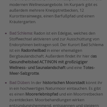
modernen Wellnessangebote. Im Kurpark gibt es
außerdem mehrere Kneipptretbecken, 12
Kurortterainwege, einen Barfußpfad und einen
Kräutergarten.
Bad Schlema:
Radon ist ein Edelgas, welches den
Stoffwechsel aktivieren und zur Ausschüttung von
Endorphinen beitragen soll. Der Kurort Bad Schlema
ist ein
Radonheilbad
in einer ehemaligen
Bergbaulandschaft. Außerdem findet ihr hier d
as
Gesundheitsbad ACTINON mit großzügiger
Wellness- und Saunalandschaft
und eine
Totes-
Meer-Salzgrotte
.
Bad Düben:
In der
historischen Moorstadt
könnt ihr
in ein hochwertiges Naturmoor eintauchen. Es gibt
es einen
Moorerlebnispfad
und ein Moortretbecken
zu entdecken. Moorbehandlungen wirken
entzündungshemmend, entspannen und steigern