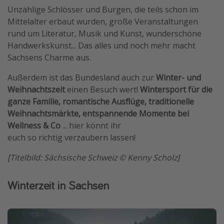
Unzählige Schlösser und Burgen, die teils schon im
Travel Know How
Mittelalter erbaut wurden, große Veranstaltungen
Silvesterreisen
rund um Literatur, Musik und Kunst, wunderschöne
Handwerkskunst... Das alles und noch mehr macht
Last Minute Urlaub Mallorca
Sachsens Charme aus.
Last Minute Urlaub Deutschland
Außerdem ist das Bundesland auch zur
Winter- und
Weihnachtszeit
einen Besuch wert!
Wintersport für die
ganze Familie, romantische Ausflüge, traditionelle
Weihnachtsmärkte, entspannende Momente bei
Wellness & Co
... hier könnt ihr
euch so richtig verzaubern lassen!
[Titelbild: Sächsische Schweiz © Kenny Scholz]
Winterzeit in Sachsen