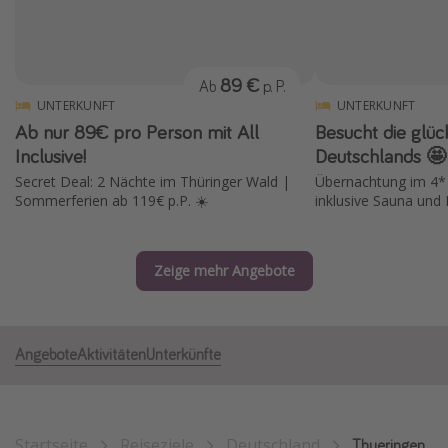
Normandie Urlaub
Goa Urlaub
89 €
Ab
p. P.
St. Lucia Urlaub
UNTERKUNFT
UNTERKUNFT
Kefalonia Urlaub
Ab nur 89€ pro Person mit All
Besucht die glüc
Krabi Urlaub
Inclusive!
Deutschlands 🤩
Secret Deal: 2 Nächte im Thüringer Wald |
Übernachtung im 4* D
Tulum Urlaub
Sommerferien ab 119€ p.P. ☀️
inklusive Sauna und
Sri Lanka Rundreise
Japan Rundreise
Zeige mehr Angebote
Reisethemen
Alle Reisethemen
Angebote
Aktivitäten
Unterkünfte
Wellnessurlaub
Disneyland Paris
Roadtrips
Startseite
Reiseziele
Deutschland
Thueringen