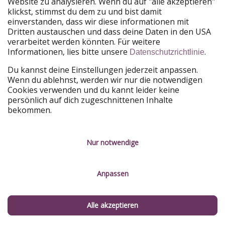
Website zu analysieren. Wenn du auf "alle akzeptieren"
Telegram
RSS
klickst, stimmst du dem zu und bist damit
einverstanden, dass wir diese informationen mit
Nachrichten-Service
Dritten austauschen und dass deine Daten in den USA
verarbeitet werden könnten. Für weitere
Informationen, lies bitte unsere
.
Datenschutzrichtlinie
Du willst keinen Deal mehr verpassen?
Du kannst deine Einstellungen jederzeit anpassen.
Wenn du ablehnst, werden wir nur die notwendigen
Dann lade unsere App herunter.
Cookies verwenden und du kannt leider keine
persönlich auf dich zugeschnittenen Inhalte
bekommen.
Urlaubspiraten ist Teil der HolidayPirates Group
Nur notwendige
Unsere Märkte
PiratinViaggio
HolidayPirates
Anpassen
VakantiePiraten
WakacyjniPiraci
VoyagesPirates
Ferienpiraten
Urlaubspiraten
ViajerosPiratas
Alle akzeptieren
TravelPirates