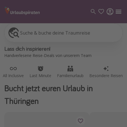
Suche & buche deine Traumreise
All Inclusive
Last Minute
Familienurlaub
Besondere Reisen
Kategorien
Lass dich inspirieren!
Flüge
Handverlesene Reise-Deals von unserem Team
Hotel
Pauschalreisen
All Inclusive
Last Minute
Familienurlaub
Besondere Reisen
Kreuzfahrten
Bucht jetzt euren Urlaub in
Reiseziele
Thüringen
Alle Reiseziele
Bodensee Urlaub
Gozo Urlaub