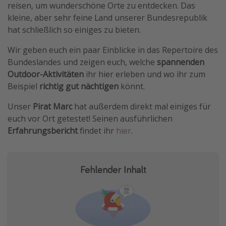
reisen, um wunderschöne Orte zu entdecken. Das
Travel Know How
kleine, aber sehr feine Land unserer Bundesrepublik
hat schließlich so einiges zu bieten.
Silvesterreisen
Last Minute Urlaub Mallorca
Wir geben euch ein paar Einblicke in das Repertoire des
Bundeslandes und zeigen euch, welche
spannenden
Last Minute Urlaub Deutschland
Outdoor-Aktivitäten
ihr hier erleben und wo ihr zum
Beispiel
richtig gut nächtigen
könnt.
Unser
Pirat Marc
hat außerdem direkt mal einiges für
euch vor Ort getestet! Seinen ausführlichen
Erfahrungsbericht
findet ihr
hier
.
Fehlender Inhalt