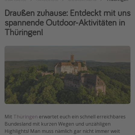
Wochenendtrip
Draußen zuhause: Entdeckt mit uns
Singlereisen
spannende Outdoor-Aktivitäten in
Strandurlaub
Thüringen!
Gruppenreisen
Hotels in Hamburg
Hotels in Amsterdam
Hotels am Achensee
Weitere Themen
Reise Journal
Familienurlaub in der Türkei
Rundreisen in Thailand
Mit
Thüringen
erwartet euch ein schnell erreichbares
Bundesland mit kurzen Wegen und unzähligen
Bahnreisen in der Schweiz
Highlights! Man muss nämlich gar nicht immer weit
Reisepassfreie Reiseziele