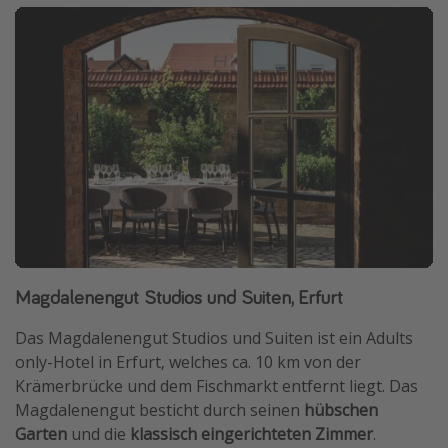
Magdalenengut Studios und Suiten, Erfurt
Das Magdalenengut Studios und Suiten ist ein Adults
only-Hotel in Erfurt, welches ca. 10 km von der
Krämerbrücke und dem Fischmarkt entfernt liegt. Das
Magdalenengut besticht durch seinen
hübschen
Garten
und die
klassisch eingerichteten Zimmer
.