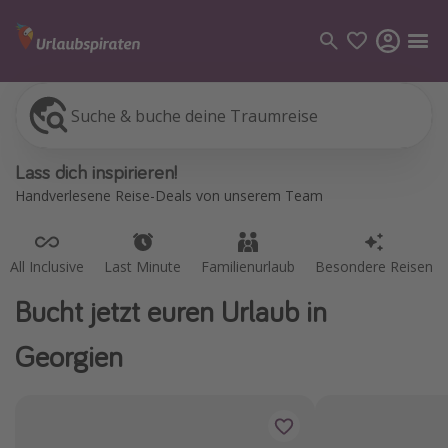
Suche & buche deine Traumreise
All Inclusive
Last Minute
Familienurlaub
Besondere Reisen
Kategorien
Lass dich inspirieren!
Flüge
Handverlesene Reise-Deals von unserem Team
Hotel
Pauschalreisen
All Inclusive
Last Minute
Familienurlaub
Besondere Reisen
Kreuzfahrten
Bucht jetzt euren Urlaub in
Reiseziele
Georgien
Alle Reiseziele
Bodensee Urlaub
Gozo Urlaub