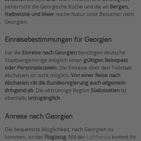
beherrscht die Georgische Küche und die an
Bergen,
Travel Know How
Halbwüste und Meer
reiche Natur lockt Besucher nach
Silvesterreisen
Georgien.
Last Minute Urlaub Mallorca
Einreisebestimmungen für Georgien
Last Minute Urlaub Deutschland
Für die
Einreise nach Georgien
benötigen deutsche
Staatsangehörige lediglich einen
gültigen Reisepass
oder Personalauswei
s. Die Einreise über den Teilstaat
Abchasien ist nicht möglich.
Von einer Reise nach
Abchasien rät die Bundesregierung auch allgemein
dringend ab
. Die abtrünnige Region
Südossetien
ist
ebenfalls
unzugänglich
.
Anreise nach Georgien
Die bequemste Möglichkeit, nach Georgien zu
kommen, ist das
Flugzeug
. Mit der
Lufthansa
kommt ihr