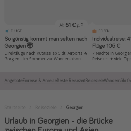
Normandie Urlaub
Goa Urlaub
61 €
Ab
p. P.
St. Lucia Urlaub
FLÜGE
REISEN
Kefalonia Urlaub
So günstig kommt man selten nach
Individualreise: 4* Hotel 100 € +
Krabi Urlaub
Georgien 🤯
Flüge 105 €
Direktflüge nach Kutaissi ab 5 dt. Airports 🔥
7 Nächte in Georgie
Tulum Urlaub
Gorgien - Im Sommer zur Wandersaison
Reisezeit + viele Tip
Sri Lanka Rundreise
Japan Rundreise
Angebote
Einreise & Anreise
Beste Reisezeit
Reiseziele
Wandern
Ski f
Reisethemen
Alle Reisethemen
Startseite
Reiseziele
Georgien
Wellnessurlaub
Urlaub in Georgien - die Brücke
Disneyland Paris
zwischen Europa und Asien
Roadtrips