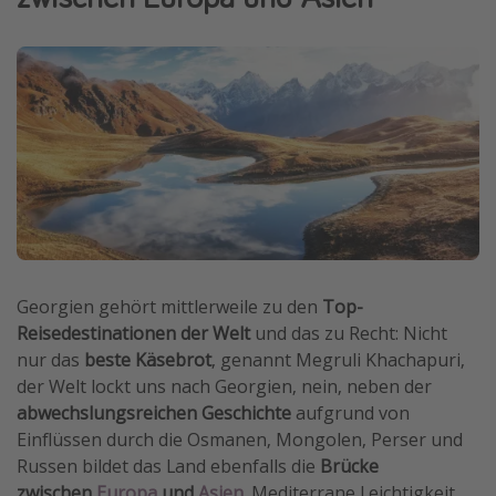
Wochenendtrip
Singlereisen
Strandurlaub
Gruppenreisen
Hotels in Hamburg
Hotels in Amsterdam
Hotels am Achensee
Georgien gehört mittlerweile zu den
Top-
Weitere Themen
Reisedestinationen der Welt
und das zu Recht: Nicht
Reise Journal
nur das
beste Käsebrot
, genannt Megruli Khachapuri,
Familienurlaub in der Türkei
der Welt lockt uns nach Georgien, nein, neben der
abwechslungsreichen Geschichte
aufgrund von
Rundreisen in Thailand
Einflüssen durch die Osmanen, Mongolen, Perser und
Bahnreisen in der Schweiz
Russen bildet das Land ebenfalls die
Brücke
Reisepassfreie Reiseziele
zwischen
Europa
und
Asien
. Mediterrane Leichtigkeit