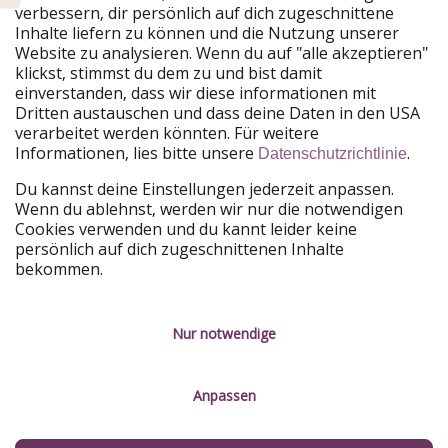
verbessern, dir persönlich auf dich zugeschnittene
Unsere Märkte
Inhalte liefern zu können und die Nutzung unserer
Website zu analysieren. Wenn du auf "alle akzeptieren"
PiratinViaggio
HolidayPirates
klickst, stimmst du dem zu und bist damit
VakantiePiraten
WakacyjniPiraci
einverstanden, dass wir diese informationen mit
VoyagesPirates
Ferienpiraten
Dritten austauschen und dass deine Daten in den USA
Urlaubspiraten
ViajerosPiratas
verarbeitet werden könnten. Für weitere
TravelPirates
Informationen, lies bitte unsere
.
Datenschutzrichtlinie
Unsere Gruppe
Du kannst deine Einstellungen jederzeit anpassen.
HolidayPirates Group
Wenn du ablehnst, werden wir nur die notwendigen
Cookies verwenden und du kannt leider keine
Lerne uns kennen
Rechtliches
persönlich auf dich zugeschnittenen Inhalte
bekommen.
Über uns
Datenschutz
Karriere
Impressum
Nur notwendige
Presse
Unsere Regeln
Anpassen
Partner
Kontakt
Nachhaltigkeit
Service-Kontrolle