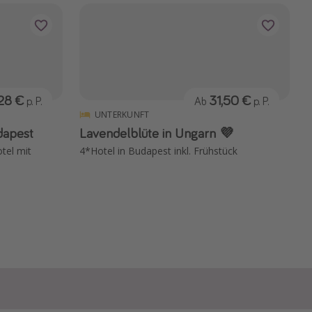
28 €
31,50 €
p. P.
Ab
p. P.
UNTERKUNFT
dapest
Lavendelblüte in Ungarn 💜
tel mit
4*Hotel in Budapest inkl. Frühstück