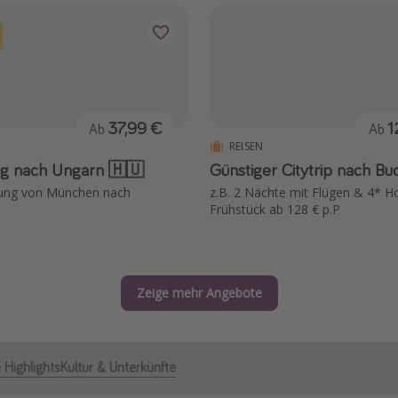
37,99 €
1
Ab
Ab
REISEN
g nach Ungarn 🇭🇺
Günstiger Citytrip nach Bu
dung von München nach
z.B. 2 Nächte mit Flügen & 4* Ho
Frühstück ab 128 € p.P
Zeige mehr Angebote
 Highlights
Kultur & Unterkünfte