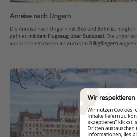
Anreise nach Ungarn
Die Anreise nach Ungarn mit
Bus und Bahn
ist möglich
geht es
mit dem Flugzeug über Budapest
. Die ungaris
von Linienmaschinen als auch von
Billigfliegern
angeste
Wir respektieren
Wir nutzen Cookies, 
Inhalte liefern zu kö
akzeptieren" klickst,
Dritten austauschen 
Informationen, lies b