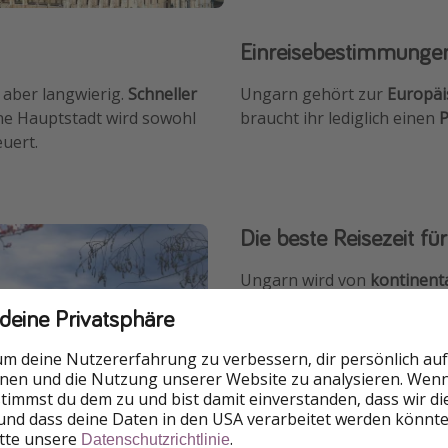
Einreisebestimmunge
, aber langwierig.
Schneller
Ungarn gehört zur
Europäi
che Hauptstadt wird sowohl
braucht ihr lediglich einen
P
uert.
Die beste Reisezeit fü
Ungarn wird von
kontinent
Sommer
und
empfindlich ka
 deine Privatsphäre
kälter sein als in Süddeuts
sollte dies
zwischen Ende M
um deine Nutzererfahrung zu verbessern, dir persönlich auf
nnen und die Nutzung unserer Website zu analysieren. Wenn 
 stimmst du dem zu und bist damit einverstanden, dass wir d
und dass deine Daten in den USA verarbeitet werden könnte
itte unsere
.
Datenschutzrichtlinie