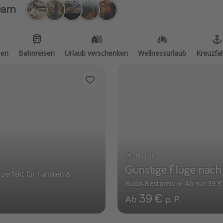
eam
sen
Bahnreisen
Urlaub verschenken
Wellnessurlaub
Kreuzfa
FLÜGE
Günstige Flüge nach
perfekt für Familien &
Buda-Bestpreis ✈️ Ab nur 39 €
39 €
Ab
p. P.