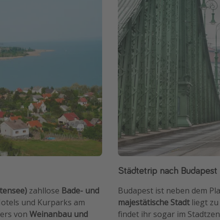
Städtetrip nach Budapest
ttensee)
zahllose
Bade- und
Budapest ist neben dem Pl
Hotels und Kurparks am
majestätische Stadt
liegt zu
fers von
Weinanbau und
findet ihr sogar im Stadtze