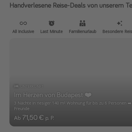
Handverlesene Reise-Deals von unserem T
All Inclusive
Last Minute
Familienurlaub
Besondere Rei
UNTERKUNFT
Im Herzen von Budapest ❤️
3 Nächte in riesiger 140 m² Wohnung für bis zu 6 Personen ➡️ 
Freunde
71,50 €
Ab
p. P.