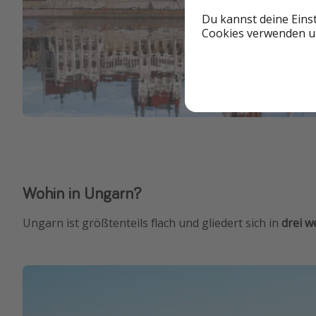
Du kannst deine Eins
Cookies verwenden un
Wohin in Ungarn?
Ungarn ist größtenteils flach und gliedert sich in
drei w