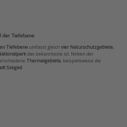
d der Tiefebene
en Tiefebene
umfasst gleich
vier Naturschutzgebiete
,
ationalpark
das bekannteste ist. Neben der
verschiedene
Thermalgebiete
, beispielsweise die
adt Szeged
.