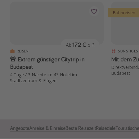
Bahnreisen
172 €
Ab
p. P.
REISEN
SONSTIGES
🚨 Extrem günstiger Citytrip in
Mit dem Zu
Budapest
Direktverbin
Budapest
4 Tage / 3 Nächte im 4* Hotel im
Stadtzentrum & Flügen
Angebote
Anreise & Einreise
Beste Reisezeit
Reiseziele
Touristische