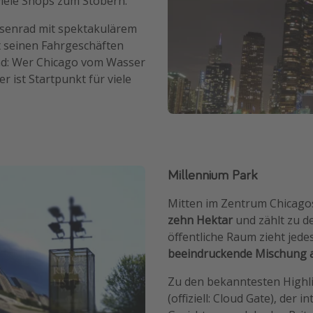
viele Shops zum Stöbern.
iesenrad mit spektakulärem
it seinen Fahrgeschäften
Und: Wer Chicago vom Wasser
r ist Startpunkt für viele
Millennium Park
Mitten im Zentrum Chicagos
zehn Hektar
und zählt zu de
öffentliche Raum zieht jede
beeindruckende Mischung a
Zu den bekanntesten Highl
(offiziell: Cloud Gate), der 