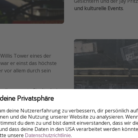
Gesichtern und der Jay Pritz
und kulturelle Events
.
Willis Tower eines der
war er einst das höchste
r vor allem durch sein
r die gesamte Stadt – bei
 deine Privatsphäre
hicagos Seen. Besonders
 Meter aus der Fassade
um deine Nutzererfahrung zu verbessern, dir persönlich auf
nter Deinen Füßen
nnen und die Nutzung unserer Website zu analysieren. Wenn 
 stimmst du dem zu und bist damit einverstanden, dass wir d
und dass deine Daten in den USA verarbeitet werden könnte
itte unsere
.
Datenschutzrichtlinie