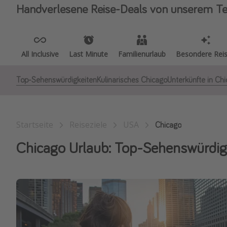
Handverlesene Reise-Deals von unserem T
All Inclusive
Last Minute
Familienurlaub
Besondere Rei
Top-Sehenswürdigkeiten
Kulinarisches Chicago
Unterkünfte in Ch
Startseite
Reiseziele
USA
Chicago
Chicago Urlaub: Top-Sehenswürdig