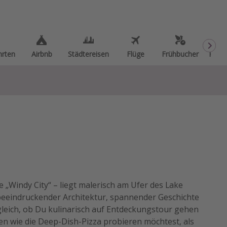
hrten
Airbnb
Städtereisen
Flüge
Frühbucher
Kurzu
e „Windy City“ – liegt malerisch am Ufer des Lake
beeindruckender Architektur, spannender Geschichte
z gleich, ob Du kulinarisch auf Entdeckungstour gehen
en wie die Deep-Dish-Pizza probieren möchtest, als