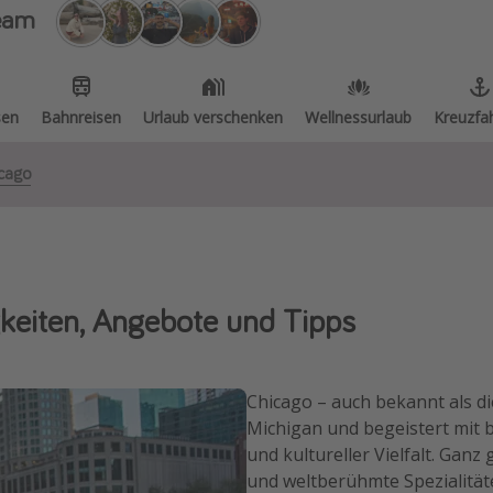
eam
sen
Bahnreisen
Urlaub verschenken
Wellnessurlaub
Kreuzfa
icago
keiten, Angebote und Tipps
Chicago – auch bekannt als di
Michigan und begeistert mit 
und kultureller Vielfalt. Gan
und weltberühmte Spezialität