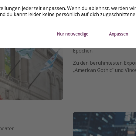
tellungen jederzeit anpassen. Wenn du ablehnst, werden wi
d du kannt leider keine persönlich auf dich zugeschnitten
The Art Institute of Chica
Das Art Institute of Chicag
Nur notwendige
Anpassen
Kunstmuseen
der
USA
. Geg
beeindruckende Sammlung
Epochen.
Zu den berühmtesten Expon
„American Gothic“ und Vinc
heater