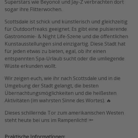
Superstars wie Beyoncé und Jay-Z verbrachten dort
Wochenendtrip
sogar ihre Flitterwochen.
Singlereisen
Scottsdale ist schick und künstlerisch und gleichzeitig
Strandurlaub
für Outdoorfreaks geeignet. Es gibt eine pulsierende
Gastronomie- & Night Life-Szene und die öffentlichen
Gruppenreisen
Kunstausstellungen sind einzigartig. Diese Stadt hat
Hotels in Hamburg
für jeden etwas zu bieten, egal, ob ihr einen
Hotels in Amsterdam
entspannten Spa-Urlaub sucht oder die umliegende
Wüste erkunden wollt.
Hotels am Achensee
Wir zeigen euch, wie ihr nach Scottsdale und in die
Weitere Themen
Umgebung der Stadt gelangt, die besten
Übernachtungsmöglichkeiten und die heißesten
Reise Journal
Aktivitäten (im wahrsten Sinne des Wortes). 🔥
Familienurlaub in der Türkei
Dieses schillernde Tor zum amerikanischen Westen
Rundreisen in Thailand
steht heute bei uns im Rampenlicht! 🔦
Bahnreisen in der Schweiz
Reisepassfreie Reiseziele
Praktische Informationen: