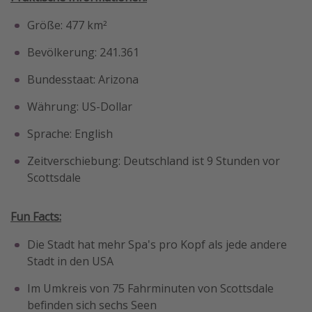
Travel Know How
Größe: 477 km²
Silvesterreisen
Bevölkerung: 241.361
Last Minute Urlaub Mallorca
Bundesstaat: Arizona
Last Minute Urlaub Deutschland
Währung: US-Dollar
Sprache: English
Zeitverschiebung: Deutschland ist 9 Stunden vor
Scottsdale
Fun Facts:
Die Stadt hat mehr Spa's pro Kopf als jede andere
Stadt in den USA
Im Umkreis von 75 Fahrminuten von Scottsdale
befinden sich sechs Seen