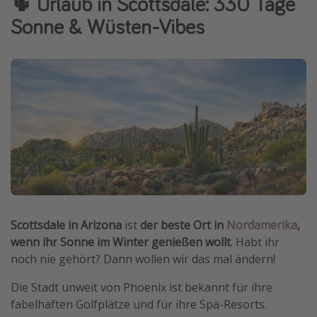
🌵 Urlaub in Scottsdale: 330 Tage
Normandie Urlaub
Sonne & Wüsten-Vibes
Goa Urlaub
St. Lucia Urlaub
Kefalonia Urlaub
Krabi Urlaub
Tulum Urlaub
Sri Lanka Rundreise
Japan Rundreise
Reisethemen
Scottsdale in Arizona
ist
der beste Ort in
Nordamerika
,
wenn ihr Sonne im Winter genießen wollt
. Habt ihr
Alle Reisethemen
noch nie gehört? Dann wollen wir das mal ändern!
Wellnessurlaub
Die Stadt unweit von Phoenix ist bekannt für ihre
Disneyland Paris
fabelhaften Golfplätze und für ihre Spa-Resorts.
Roadtrips