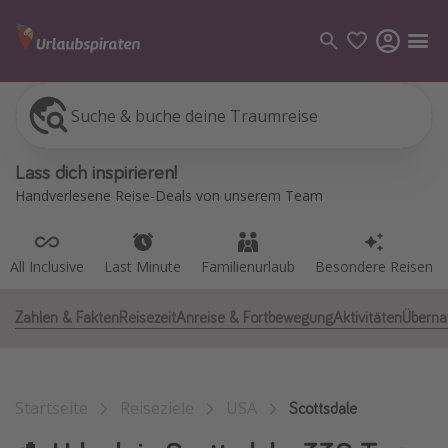
Suche & buche deine Traumreise
All Inclusive
Last Minute
Familienurlaub
Besondere Reisen
Kategorien
Lass dich inspirieren!
Flüge
Handverlesene Reise-Deals von unserem Team
Hotel
Pauschalreisen
All Inclusive
Last Minute
Familienurlaub
Besondere Reisen
Kreuzfahrten
Zahlen & Fakten
Reisezeit
Anreise & Fortbewegung
Aktivitäten
Überna
Reiseziele
Alle Reiseziele
Startseite
Reiseziele
USA
Bodensee Urlaub
Scottsdale
Gozo Urlaub