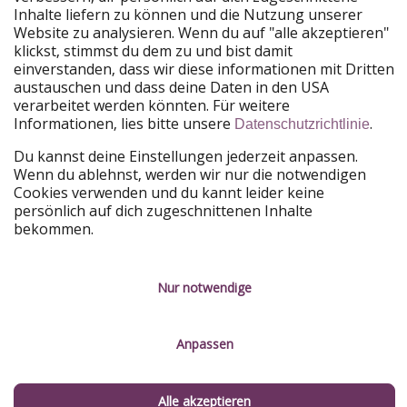
Inhalte liefern zu können und die Nutzung unserer
Urlaub für Alleinreisende in Scottsdale
Website zu analysieren. Wenn du auf "alle akzeptieren"
klickst, stimmst du dem zu und bist damit
Das
Mountain Shadows Resort Scottsdale
ist perfekt
einverstanden, dass wir diese informationen mit Dritten
austauschen und dass deine Daten in den USA
für Alleinreisende, die gerne Kontakte knüpfen. Es gibt
verarbeitet werden könnten. Für weitere
einen Pool, an dem sich alle treffen, ein Golfplatz ist an
Informationen, lies bitte unsere
.
Datenschutzrichtlinie
das Hotel angeschlossen und ihr könnt an Yoga- und
Fitnesskursen teilnehmen.
Du kannst deine Einstellungen jederzeit anpassen.
Wenn du ablehnst, werden wir nur die notwendigen
Cookies verwenden und du kannt leider keine
persönlich auf dich zugeschnittenen Inhalte
bekommen.
Hier buchen
Nur notwendige
Anpassen
Alle akzeptieren