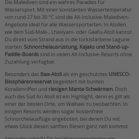
Die Malediven sind ein wahres Paradies für
Wassersport. Mit einer konstanten Wassertemperatur
von rund 27 bis 30 °C sind die All-Inclusive-Malediven-
Angebote ideal für alle Wassersportarten. In Atollen
wie dem Süd-Male-, Lhaviyani- oder Gaafu-Atoll kannst
Du direkt vom Strand aus in die türkisfarbene Lagune
starten.
Schnorchelausrüstung, Kajaks und Stand-up-
Paddle-Boards
sind in vielen All-Inclusive-Resorts ohne
Zuzahlung verfügbar.
Besonders das
Baa-Atoll
als ein geschütztes
UNESCO-
Biosphärenreservat
begeistert mit bunten
Korallenriffen und
riesigen Manta-Schwärmen
. Doch
auch das Süd Ari Atoll ist ein Highlight, denn es gilt als
einer der besten Orte, um Walhaie zu beobachten. In
einigen Resorts werden sogar kostenfreie
Schnorchelausflüge angeboten, bei denen Du mit
etwas Glück diesen sanften Riesen ganz nah kommst.
Adrenalin schießt Dir bei Wassersportarten wie