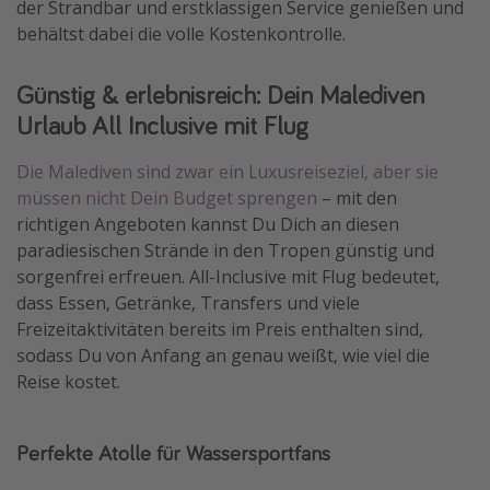
der Strandbar und erstklassigen Service genießen und
Travel Know How
behältst dabei die volle Kostenkontrolle.
Silvesterreisen
Günstig & erlebnisreich: Dein Malediven
Last Minute Urlaub Mallorca
Urlaub All Inclusive mit Flug
Last Minute Urlaub Deutschland
Die Malediven sind zwar ein Luxusreiseziel, aber sie
müssen nicht Dein Budget sprengen
– mit den
richtigen Angeboten kannst Du Dich an diesen
paradiesischen Strände in den Tropen günstig und
sorgenfrei erfreuen. All-Inclusive mit Flug bedeutet,
dass Essen, Getränke, Transfers und viele
Freizeitaktivitäten bereits im Preis enthalten sind,
sodass Du von Anfang an genau weißt, wie viel die
Reise kostet.
Perfekte Atolle für Wassersportfans