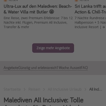
Ultra-Lux auf den Malediven: Beach-
Sri Lanka trifft 
Normandie Urlaub
& Water Villa mit Butler 🤩
Goa Urlaub
Eine Reise, zwei Premium-Erlebnisse: 7 bis 12
7 Nächte Rundreise 
St. Lucia Urlaub
Nächte inkl. Flügen, Premium All Inclusive,
Halbpension + 5 Näc
Transfer & mehr
Kefalonia Urlaub
Krabi Urlaub
Tulum Urlaub
Zeige mehr Angebote
Sri Lanka Rundreise
Japan Rundreise
Angebote
Günstig und erlebnisreich
1 Woche Auszeit
FAQ
Reisethemen
Alle Reisethemen
Startseite
Reisen
All Inclusive Urlaub
Wellnessurlaub
All Inclusive Malediven
Disneyland Paris
Malediven All Inclusive: Tolle
Roadtrips