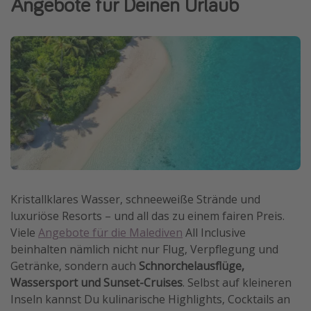
Angebote für Deinen Urlaub
Wochenendtrip
Singlereisen
Strandurlaub
Gruppenreisen
Hotels in Hamburg
Hotels in Amsterdam
Hotels am Achensee
Weitere Themen
Kristallklares Wasser, schneeweiße Strände und
luxuriöse Resorts – und all das zu einem fairen Preis.
Reise Journal
Viele
Angebote für die Malediven
All Inclusive
Familienurlaub in der Türkei
beinhalten nämlich nicht nur Flug, Verpflegung und
Rundreisen in Thailand
Getränke, sondern auch
Schnorchelausflüge,
Wassersport und Sunset-Cruises
. Selbst auf kleineren
Bahnreisen in der Schweiz
Inseln kannst Du kulinarische Highlights, Cocktails an
Reisepassfreie Reiseziele