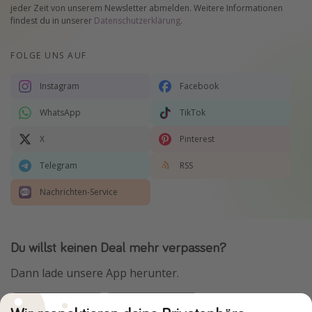
jeder Zeit von unserem Newsletter abmelden. Weitere Informationen
findest du in unserer
Datenschutzerklärung
.
FOLGE UNS AUF
Instagram
Facebook
WhatsApp
TikTok
X
Pinterest
Telegram
RSS
Nachrichten-Service
Du willst keinen Deal mehr verpassen?
Dann lade unsere App herunter.