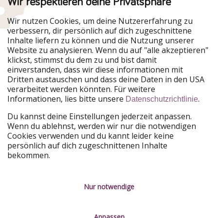
Wir respektieren deine Privatsphäre
Urlaubspiraten ist Teil der HolidayPirates Group
Wir nutzen Cookies, um deine Nutzererfahrung zu
verbessern, dir persönlich auf dich zugeschnittene
Unsere Märkte
Inhalte liefern zu können und die Nutzung unserer
Website zu analysieren. Wenn du auf "alle akzeptieren"
PiratinViaggio
HolidayPirates
klickst, stimmst du dem zu und bist damit
VakantiePiraten
WakacyjniPiraci
einverstanden, dass wir diese informationen mit
VoyagesPirates
Ferienpiraten
Dritten austauschen und dass deine Daten in den USA
Urlaubspiraten
ViajerosPiratas
verarbeitet werden könnten. Für weitere
TravelPirates
Informationen, lies bitte unsere
.
Datenschutzrichtlinie
Unsere Gruppe
Du kannst deine Einstellungen jederzeit anpassen.
HolidayPirates Group
Wenn du ablehnst, werden wir nur die notwendigen
Cookies verwenden und du kannt leider keine
Lerne uns kennen
Rechtliches
persönlich auf dich zugeschnittenen Inhalte
bekommen.
Über uns
Datenschutz
Karriere
Impressum
Nur notwendige
Presse
Unsere Regeln
Anpassen