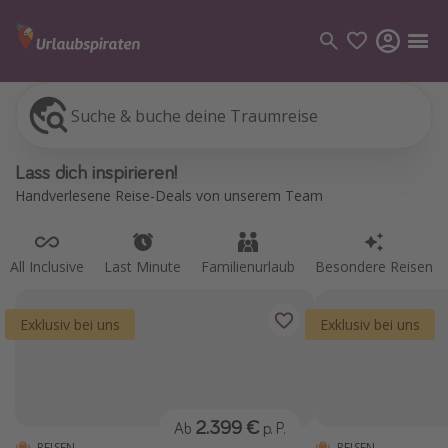
Suche & buche deine Traumreise
All Inclusive
Last Minute
Familienurlaub
Besondere Reisen
Kategorien
Lass dich inspirieren!
Flüge
Handverlesene Reise-Deals von unserem Team
Hotel
Pauschalreisen
All Inclusive
Last Minute
Familienurlaub
Besondere Reisen
Kreuzfahrten
Exklusiv bei uns
Exklusiv bei uns
Reiseziele
Alle Reiseziele
Bodensee Urlaub
2.399 €
Ab
p. P.
Gozo Urlaub
REISEN
REISEN