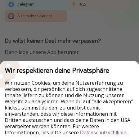
Telegram
RSS
Nachrichten-Service
Du willst keinen Deal mehr verpassen?
Dann lade unsere App herunter.
Wir respektieren deine Privatsphäre
Urlaubspiraten ist Teil der HolidayPirates Group
Wir nutzen Cookies, um deine Nutzererfahrung zu
verbessern, dir persönlich auf dich zugeschnittene
Unsere Märkte
Inhalte liefern zu können und die Nutzung unserer
Website zu analysieren. Wenn du auf "alle akzeptieren"
PiratinViaggio
HolidayPirates
klickst, stimmst du dem zu und bist damit
VakantiePiraten
WakacyjniPiraci
einverstanden, dass wir diese informationen mit
VoyagesPirates
Ferienpiraten
Dritten austauschen und dass deine Daten in den USA
Urlaubspiraten
ViajerosPiratas
verarbeitet werden könnten. Für weitere
TravelPirates
Informationen, lies bitte unsere
.
Datenschutzrichtlinie