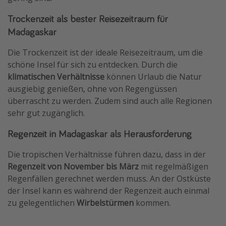
Travel Know How
Trockenzeit als bester Reisezeitraum für
Silvesterreisen
Madagaskar
Last Minute Urlaub Mallorca
Die Trockenzeit ist der ideale Reisezeitraum, um die
Last Minute Urlaub Deutschland
schöne Insel für sich zu entdecken. Durch die
klimatischen Verhältnisse
können Urlaub die Natur
ausgiebig genießen, ohne von Regengüssen
überrascht zu werden. Zudem sind auch alle Regionen
sehr gut zugänglich.
Regenzeit in Madagaskar als Herausforderung
Die tropischen Verhältnisse führen dazu, dass in der
Regenzeit von November bis März
mit regelmäßigen
Regenfällen gerechnet werden muss. An der Ostküste
der Insel kann es während der Regenzeit auch einmal
zu gelegentlichen
Wirbelstürmen
kommen.