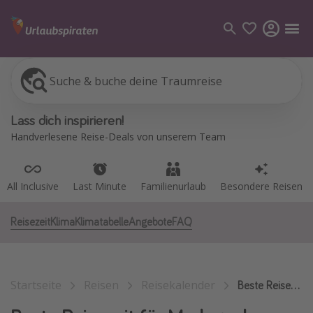
Suche & buche deine Traumreise
All Inclusive
Last Minute
Familienurlaub
Besondere Reisen
Kategorien
Lass dich inspirieren!
Flüge
Handverlesene Reise-Deals von unserem Team
Hotel
Pauschalreisen
All Inclusive
Last Minute
Familienurlaub
Besondere Reisen
Kreuzfahrten
Reisezeit
Klima
Klimatabelle
Angebote
FAQ
Reiseziele
Alle Reiseziele
Startseite
Reisen
Reisekalender
Bodensee Urlaub
Beste Reisezeit Madagaskar
Gozo Urlaub