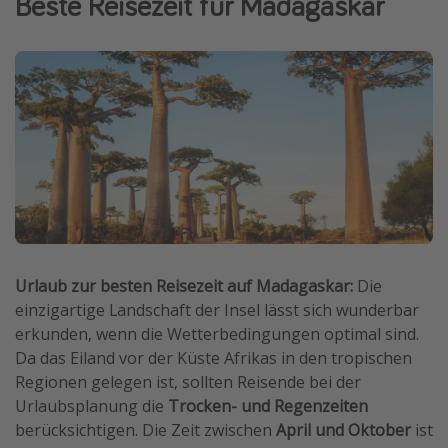
Beste Reisezeit für Madagaskar
Normandie Urlaub
Goa Urlaub
St. Lucia Urlaub
Kefalonia Urlaub
Krabi Urlaub
Tulum Urlaub
Sri Lanka Rundreise
Japan Rundreise
Urlaub zur besten Reisezeit auf Madagaskar:
Die
Reisethemen
einzigartige Landschaft der Insel lässt sich wunderbar
erkunden, wenn die Wetterbedingungen optimal sind.
Alle Reisethemen
Da das Eiland vor der Küste Afrikas in den tropischen
Wellnessurlaub
Regionen gelegen ist, sollten Reisende bei der
Urlaubsplanung die
Trocken- und Regenzeiten
Disneyland Paris
berücksichtigen. Die Zeit zwischen
April und Oktober
ist
Roadtrips