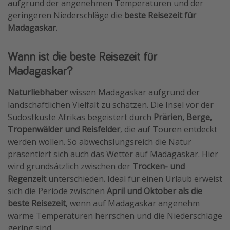
aufgrund der angenehmen Temperaturen und der
Wochenendtrip
geringeren Niederschläge die
beste Reisezeit für
Madagaskar
.
Singlereisen
Strandurlaub
Wann ist die beste Reisezeit für
Gruppenreisen
Madagaskar?
Hotels in Hamburg
Naturliebhaber
wissen Madagaskar aufgrund der
Hotels in Amsterdam
landschaftlichen Vielfalt zu schätzen. Die Insel vor der
Hotels am Achensee
Südostküste Afrikas begeistert durch
Prärien, Berge,
Tropenwälder und Reisfelder
, die auf Touren entdeckt
werden wollen. So abwechslungsreich die Natur
Weitere Themen
präsentiert sich auch das Wetter auf Madagaskar. Hier
Reise Journal
wird grundsätzlich zwischen der
Trocken- und
Familienurlaub in der Türkei
Regenzeit
unterschieden. Ideal für einen Urlaub erweist
sich die Periode zwischen
April und Oktober als die
Rundreisen in Thailand
beste Reisezeit
, wenn auf Madagaskar angenehm
Bahnreisen in der Schweiz
warme Temperaturen herrschen und die Niederschläge
Reisepassfreie Reiseziele
gering sind.