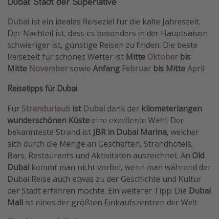
Dubai: Stadt der Superlative
Duba
i ist ein ideales Reiseziel für die kalte Jahreszeit.
Der Nachteil ist, dass es besonders in der Hauptsaison
schwieriger ist, günstige Reisen zu finden. Die beste
Reisezeit für schönes Wetter ist
Mitte
Oktober
bis
Mitte
November
sowie
Anfang
Februar
bis Mitte
April
.
Reisetipps für Dubai
Für
Strandurlaub
ist
Dubai
dank der
kilometerlangen
wunderschönen Küste
eine exzellente Wahl. Der
bekannteste Strand ist
JBR in Dubai Marina
, welcher
sich durch die Menge an Geschäften, Strandhotels,
Bars, Restaurants und Aktivitäten auszeichnet. An
Old
Dubai
kommt man nicht vorbei, wenn man während der
Dubai Reise auch etwas zu der Geschichte und Kultur
der Stadt erfahren möchte. Ein weiterer Tipp: Die
Dubai
Mall
ist eines der größten Einkaufszentren der Welt.