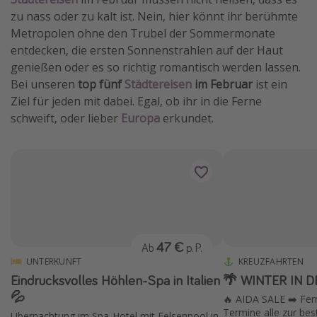
zu nass oder zu kalt ist. Nein, hier könnt ihr berühmte
Metropolen ohne den Trubel der Sommermonate
entdecken, die ersten Sonnenstrahlen auf der Haut
genießen oder es so richtig romantisch werden lassen.
Bei unseren
top fünf
Städtereisen
im Februar
ist ein
Ziel für jeden mit dabei. Egal, ob ihr in die Ferne
schweift, oder lieber
Europa
erkundet.
47 €
Ab
p. P.
UNTERKUNFT
KREUZFAHRTEN
Eindrucksvolles Höhlen-Spa in Italien
🌴 WINTER IN D
💦
🔥 AIDA SALE ➡️ Fern
Termine alle zur bes
Übernachtung im Spa-Hotel mit Felsenpool in