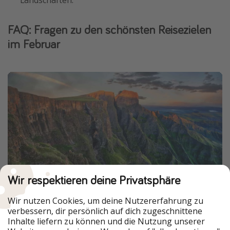
FAQ: Fragen zu den schönsten Reisezielen
im Februar
Wir respektieren deine Privatsphäre
Q:
Was sind die besten Reiseziele im Februar?
Wir nutzen Cookies, um deine Nutzererfahrung zu
A:
Im Februar zählen
Thailand, Sri Lanka, die
verbessern, dir persönlich auf dich zugeschnittene
Inhalte liefern zu können und die Nutzung unserer
Kanarischen Inseln, Mexiko und Südafrika
zu den