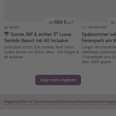
Normandie Urlaub
Goa Urlaub
684 €
Ab
p. P.
Ab
St. Lucia Urlaub
REISEN
UNTERKUNFT
Kefalonia Urlaub
🌴 Sonne, Riff & echter 5* Luxus:
Spätsommer ode
Krabi Urlaub
Sentido Resort mit All Inclusive
Ferienpark am W
Unfassbar schön: Das Sentido Reef Oasis
Langes Wochenende 
Tulum Urlaub
Suakin Resort am Roten Meer - mit Flügen &
Hallenbad, Indoorspi
Sri Lanka Rundreise
All Inclusive
I Freizeitpark ums E
Über 500€ sparen
Japan Rundreise
Reisethemen
Zeige mehr Angebote
Alle Reisethemen
Wellnessurlaub
Angebote
Warme Destinationen
Städtereisen
Kurzreisen
Geheimtipps
Disneyland Paris
Roadtrips