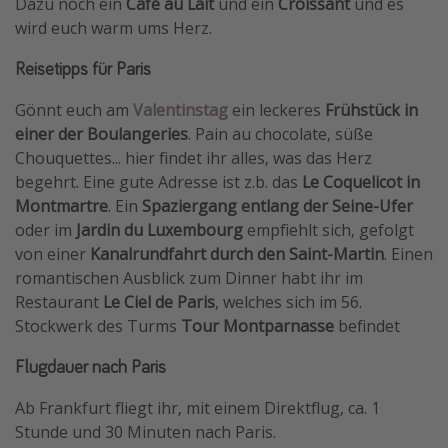
Dazu noch ein
Café au Lait
und ein
Croissant
und es
wird euch warm ums Herz.
Reisetipps für Paris
Gönnt euch am
Valentinstag
ein leckeres
Frühstück in
einer der Boulangeries
. Pain au chocolate, süße
Chouquettes... hier findet ihr alles, was das Herz
begehrt. Eine gute Adresse ist z.b. das
Le Coquelicot in
Montmartre
. Ein
Spaziergang entlang der Seine-Ufer
oder im
Jardin du Luxembourg
empfiehlt sich, gefolgt
von einer
Kanalrundfahrt durch den Saint-Martin
. Einen
romantischen Ausblick zum Dinner habt ihr im
Restaurant
Le Ciel de Paris
, welches sich im 56.
Stockwerk des Turms
Tour Montparnasse
befindet
Flugdauer nach Paris
Ab Frankfurt fliegt ihr, mit einem Direktflug, ca. 1
Stunde und 30 Minuten nach Paris.