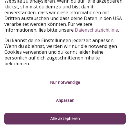
Website zu analysieren. Wenn du auf "alle akzeptieren"
besten Reisezielen. Dort herrschen angenehme
klickst, stimmst du dem zu und bist damit
Temperaturen, Trockenzeit und ideale Bedingungen
einverstanden, dass wir diese informationen mit
für Sonne, Strand und Entdeckungstouren.
Dritten austauschen und dass deine Daten in den USA
verarbeitet werden könnten. Für weitere
Q:
Welche warmen Reiseziele im Februar haben eine
Informationen, lies bitte unsere
.
Datenschutzrichtlinie
kurze Flugzeit?
Du kannst deine Einstellungen jederzeit anpassen.
Wenn du ablehnst, werden wir nur die notwendigen
A:
Warme Reiseziele im Februar mit kurzer Flugzeit ab
Cookies verwenden und du kannt leider keine
Europa sind
Kanarische Inseln, Madeira, Marokko und
persönlich auf dich zugeschnittenen Inhalte
Zypern
. Sie bieten mildes Klima, Sonne und sind in 4–5
bekommen.
Stunden erreichbar, perfekt für einen kurzen
Winterurlaub.
Nur notwendige
Anpassen
Q:
Wo in Europa ist es im Februar warm?
A:
In Europa ist es im Februar vergleichsweise warm auf
Alle akzeptieren
den
Kanarischen Inseln, Madeira und auf Zypern
. Dort