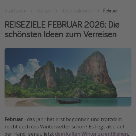
Wochenendtrip
Startseite
Reisen
Reisekalender
Februar
Singlereisen
REISEZIELE FEBRUAR 2026: Die
Strandurlaub
schönsten Ideen zum Verreisen
Gruppenreisen
Hotels in Hamburg
Hotels in Amsterdam
Hotels am Achensee
Weitere Themen
Reise Journal
Familienurlaub in der Türkei
Rundreisen in Thailand
Februar
- das Jahr hat erst begonnen und trotzdem
Bahnreisen in der Schweiz
reicht euch das Winterwetter schon? Es liegt also auf
der Hand, genau jetzt
dem kalten Winter zu entfliehen
,
Reisepassfreie Reiseziele