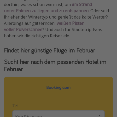
dorthin, wo es schön warm ist, um
am Strand
Travel Know How
unter Palmen zu liegen und zu entspannen
. Oder seid
Silvesterreisen
ihr eher der Wintertyp und genießt das kalte Wetter?
Allerdings auf glitzernden,
weißen Pisten
Last Minute Urlaub Mallorca
voller Pulverschnee
? Und auch für Städtetrip-Fans
Last Minute Urlaub Deutschland
haben wir die richtigen Reiseziele.
Findet hier günstige Flüge im Februar
Sucht hier nach dem passenden Hotel im
Februar
Ziel