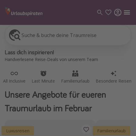
Suche & buche deine Traumreise
All Inclusive
Last Minute
Familienurlaub
Besondere Reisen
Kategorien
Lass dich inspirieren!
Flüge
Handverlesene Reise-Deals von unserem Team
Hotel
Pauschalreisen
All Inclusive
Last Minute
Familienurlaub
Besondere Reisen
Kreuzfahrten
Unsere Angebote für eueren
Reiseziele
Traumurlaub im Februar
Alle Reiseziele
Bodensee Urlaub
Luxusreisen
Familienurlaub
Gozo Urlaub