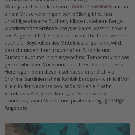
Wäre ja auch schade seinen
Urlaub in Sardinien
nur an
Travel Know How
einem Ort zu verbringen, schließlich gibt es hier
Silvesterreisen
unzählige einsame Buchten, Klippen, kleinere Berge,
Last Minute Urlaub Mallorca
wunderschöne Strände
und glasklares Wasser, soweit
das Auge reicht! Diese kleine italienische Perle, welche
Last Minute Urlaub Deutschland
auch oft "
Seychellen des Mittelmeers
" genannt wird,
besticht neben ihren traumhaften Strände und
Buchten auch mit ihren angenehme Temperaturen das
ganze Jahr über. Wir können euch Sardinien nur ans
Herz legen, denn diese Insel hat so unendlich viel
Charme.
Sardinien ist die Karibik Europas
- wirklich! Vor
allem in der Nebensaison ist Sardinien ein sehr
attraktives Ziel, denn dann gibt es hier wenig
Touristen, super Wetter und piratenmäßig,
günstige
Angebote
.