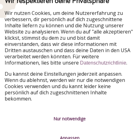
Wir respektieren deine Privatsphäre
Urlaubspiraten ist Teil der HolidayPirates Group
Wir nutzen Cookies, um deine Nutzererfahrung zu
verbessern, dir persönlich auf dich zugeschnittene
Unsere Märkte
Inhalte liefern zu können und die Nutzung unserer
Website zu analysieren. Wenn du auf "alle akzeptieren"
PiratinViaggio
HolidayPirates
klickst, stimmst du dem zu und bist damit
VakantiePiraten
WakacyjniPiraci
einverstanden, dass wir diese informationen mit
VoyagesPirates
Ferienpiraten
Dritten austauschen und dass deine Daten in den USA
Urlaubspiraten
ViajerosPiratas
verarbeitet werden könnten. Für weitere
TravelPirates
Informationen, lies bitte unsere
.
Datenschutzrichtlinie
Unsere Gruppe
Du kannst deine Einstellungen jederzeit anpassen.
HolidayPirates Group
Wenn du ablehnst, werden wir nur die notwendigen
Cookies verwenden und du kannt leider keine
Lerne uns kennen
Rechtliches
persönlich auf dich zugeschnittenen Inhalte
bekommen.
Über uns
Datenschutz
Karriere
Impressum
Nur notwendige
Presse
Unsere Regeln
Anpassen