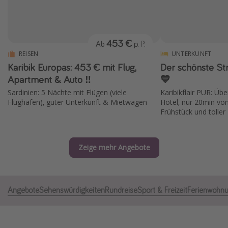
Normandie Urlaub
Goa Urlaub
453 €
Ab
p. P.
St. Lucia Urlaub
REISEN
UNTERKUNFT
Kefalonia Urlaub
Karibik Europas: 453 € mit Flug,
Der schönste Str
Krabi Urlaub
Apartment & Auto ‼️
💙
Sardinien: 5 Nächte mit Flügen (viele
Karibikflair PUR: Üb
Tulum Urlaub
Flughäfen), guter Unterkunft & Mietwagen
Hotel, nur 20min vo
Sri Lanka Rundreise
Frühstück und toller
Japan Rundreise
Zeige mehr Angebote
Reisethemen
Alle Reisethemen
Angebote
Sehenswürdigkeiten
Rundreise
Sport & Freizeit
Ferienwohn
Wellnessurlaub
Disneyland Paris
Roadtrips