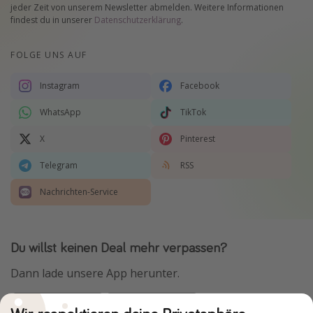
jeder Zeit von unserem Newsletter abmelden. Weitere Informationen
findest du in unserer
Datenschutzerklärung
.
FOLGE UNS AUF
Instagram
Facebook
WhatsApp
TikTok
X
Pinterest
Telegram
RSS
Nachrichten-Service
Du willst keinen Deal mehr verpassen?
Dann lade unsere App herunter.