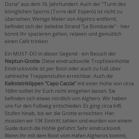
Doria" aus dem 16. Jahrhundert. Auch der "Turm des
königlichen Sporns (Torre dell' Esperò) ist nicht zu
übersehen. Wenige Meter von Algehro entfernt,
befindet sich der beliebte Strand "Le Bombarde" - hier
könnt Ihr spazieren gehen, relaxen und gemütlich
einen Café trinken.
Ein MUST-DO in dieser Gegend - ein Besuch der
Neptun-Grotte
. Diese eindrucksvolle Tropfsteinhöhle
Eindrucksvolle ist per Boot oder auch zu Fuß über
zahlreiche Treppenstufen erreichbar. Auch die
Kalksteinklippen "Capo Caccia"
mit einer Höhe von circa
168m solltet Ihr Euch nicht entgehen lassen. Sie
befinden sich etwas nördlich von Alghero. Wir haben
uns für den Fußweg entschieden. Es ging circa 645
Stufen hinab, bis wir die Grotte erreichten. Hier
mussten wir 13€ Eintritt zahlen und wurden von einem
Guide durch die Höhle geführt. Sehr eindrucksvoll.
Wenn Ihr mit dem Boot vom Hafen Algheros kommt,