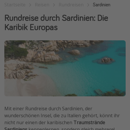
Startseite
Reisen
Rundreisen
Sardinien
Wochenendtrip
Rundreise durch Sardinien: Die
Singlereisen
Karibik Europas
Strandurlaub
Gruppenreisen
Hotels in Hamburg
Hotels in Amsterdam
Hotels am Achensee
Weitere Themen
Reise Journal
Familienurlaub in der Türkei
Mit einer Rundreise durch Sardinien, der
Rundreisen in Thailand
wunderschönen Insel, die zu Italien gehört, könnt ihr
Bahnreisen in der Schweiz
nicht nur einen der karibischen
Traumstrände
Reisepassfreie Reiseziele
Sardiniens
kennenlernen, sondern gleich mehrere!