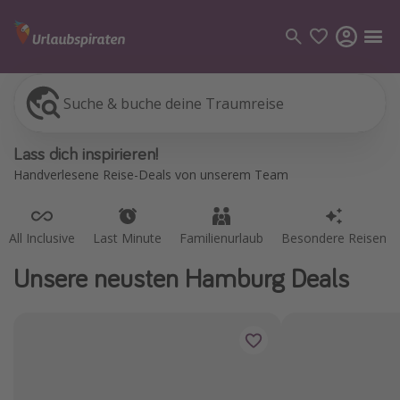
Suche & buche deine Traumreise
All Inclusive
Last Minute
Familienurlaub
Besondere Reisen
Kategorien
Lass dich inspirieren!
Flüge
Handverlesene Reise-Deals von unserem Team
Hotel
Pauschalreisen
All Inclusive
Last Minute
Familienurlaub
Besondere Reisen
Kreuzfahrten
Unsere neusten Hamburg Deals
Reiseziele
Alle Reiseziele
Bodensee Urlaub
Gozo Urlaub