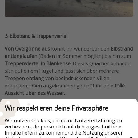
3. Elbstrand & Treppenviertel
Von Övelgönne aus
könnt ihr wunderbar den
Elbstrand
entlanglaufen
(Baden im Sommer möglich) bis hin zum
Treppenviertel in Blankense
. Dieses Quartier befindet
sich auf einem Hügel und lässt sich über mehrere
Treppen entlang von beeindruckenden Villen
erkunden. Oben angekommen genießt ihr eine
tolle
Aussicht über das Wasser.
Wir respektieren deine Privatsphäre
Wir nutzen Cookies, um deine Nutzererfahrung zu
verbessern, dir persönlich auf dich zugeschnittene
Inhalte liefern zu können und die Nutzung unserer