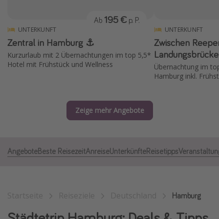
Normandie Urlaub
195 €
Ab
p. P.
Goa Urlaub
UNTERKUNFT
UNTERKUNFT
Zentral in Hamburg ⚓️
Zwischen Reepe
St. Lucia Urlaub
Landungsbrücke
Kurzurlaub mit 2 Übernachtungen im top 5,5*
Kefalonia Urlaub
Hotel mit Frühstück und Wellness
Übernachtung im top
Krabi Urlaub
Hamburg inkl. Frühs
Tulum Urlaub
Sri Lanka Rundreise
Zeige mehr Angebote
Japan Rundreise
Reisethemen
Angebote
Beste Reisezeit
Anreise
Unterkünfte
Reisetipps
Veranstaltu
Alle Reisethemen
Wellnessurlaub
Startseite
Reiseziele
Deutschland
Hamburg
Disneyland Paris
Städtetrip Hamburg: Deals & Tipps
Roadtrips