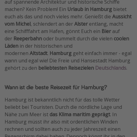
auf spannende Architektur und historische Schiffe
Travel Know How
machen? Kein Problem! Ein
Urlaub in Hamburg
bietet
euch als das und noch vieles mehr. Genießt die
Aussicht
Silvesterreisen
vom Michel
, schlendert an der
Alster
entlang, macht
Last Minute Urlaub Mallorca
eine Schifffahrt am Hafen, gönnt Euch ein
Bier
auf
Last Minute Urlaub Deutschland
der
Reeperbahn
oder bummelt durch die vielen
coolen
Läden
in der historischen und
modernen
Altstadt
.
Hamburg
geht einfach immer - egal
wann und egal wie! Die Freie und Hansestadt Hamburg
gehört zu den
beliebtesten Reisezielen
Deutschlands
.
Wann ist die beste Reisezeit für Hamburg?
Hamburg ist bekanntlich nicht für das tolle Wetter
beliebt bei Touristen. Durch die nördliche Lage und
Nähe zum Meer ist
das Klima maritim geprägt
. In
Hamburg müsst ihr also mit ordentlichen Winden
rechnen und sollten auch zu jeder Jahreszeit einen
Regenschirm dabei haben. Dennoch könnt ihr in den