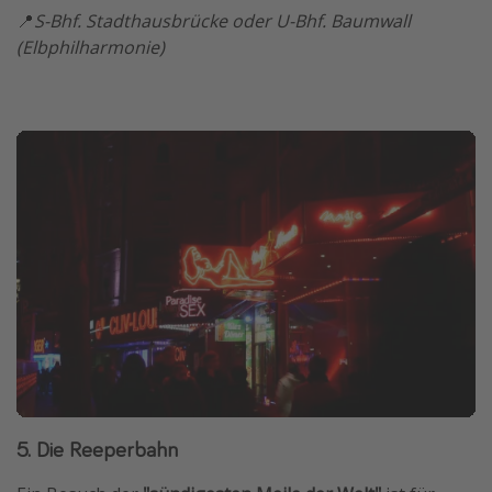
📍
S-Bhf. Stadthausbrücke oder U-Bhf. Baumwall
(Elbphilharmonie)
5. Die Reeperbahn