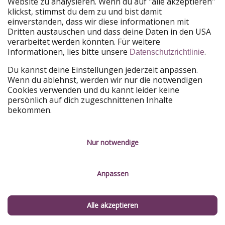
Website zu analysieren. Wenn du auf "alle akzeptieren"
klickst, stimmst du dem zu und bist damit
einverstanden, dass wir diese informationen mit
Dritten austauschen und dass deine Daten in den USA
verarbeitet werden könnten. Für weitere
Informationen, lies bitte unsere
.
Datenschutzrichtlinie
Du kannst deine Einstellungen jederzeit anpassen.
Wenn du ablehnst, werden wir nur die notwendigen
Cookies verwenden und du kannt leider keine
4. Museumshafen Oevelgönne
persönlich auf dich zugeschnittenen Inhalte
bekommen.
Der Museumshafen Oevelgönne ist ein kleiner Hafen,
an dem ihr
historische Berufsschiffe
der
hamburgischen Geschichte begutachten könnt. Die
Nur notwendige
Schiffe liegen öffentlich ersichtlich am Steg und ihr
könnt sie kostenlos betrachten. Vorfinden werdet ihr
Anpassen
Schätze aus dem Jahrhundert zwischen 1880 und 1980.
Alle akzeptieren