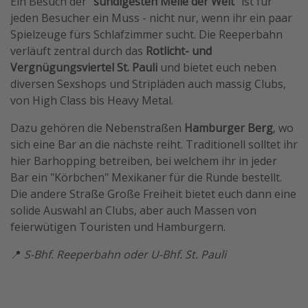
Ein Besuch der
"sündigesten Meile der Welt"
ist für
jeden Besucher ein Muss - nicht nur, wenn ihr ein paar
Spielzeuge fürs Schlafzimmer sucht. Die Reeperbahn
verläuft zentral durch das
Rotlicht- und
Vergnügungsviertel St. Pauli
und bietet euch neben
diversen Sexshops und Stripläden auch massig Clubs,
von High Class bis Heavy Metal.
Dazu gehören die Nebenstraßen
Hamburger Berg
, wo
sich eine Bar an die nächste reiht. Traditionell solltet ihr
hier Barhopping betreiben, bei welchem ihr in jeder
Bar ein "Körbchen" Mexikaner für die Runde bestellt.
Die andere Straße Große Freiheit bietet euch dann eine
solide Auswahl an Clubs, aber auch Massen von
feierwütigen Touristen und Hamburgern.
📍
S-Bhf. Reeperbahn oder U-Bhf. St. Pauli