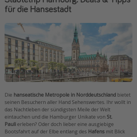
für die Hansestadt
Wochenendtrip
Singlereisen
Strandurlaub
Gruppenreisen
Hotels in Hamburg
Hotels in Amsterdam
Hotels am Achensee
Weitere Themen
Die
hanseatische Metropole in Norddeutschland
bietet
Reise Journal
seinen Besuchern aller Hand Sehenswertes. Ihr wollt in
Familienurlaub in der Türkei
das Nachtleben der sündigsten Meile der Welt
Rundreisen in Thailand
eintauchen und die Hamburger Unikate von
St.
Pauli
erleben? Oder doch lieber eine ausgiebige
Bahnreisen in der Schweiz
Bootsfahrt auf der Elbe entlang des
Hafens
mit Blick
Reisepassfreie Reiseziele