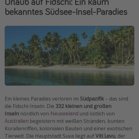
Urlaub auf Fidschi: Ein kaum
Normandie Urlaub
bekanntes Südsee-Insel-Paradies
Goa Urlaub
St. Lucia Urlaub
Kefalonia Urlaub
Krabi Urlaub
Tulum Urlaub
Sri Lanka Rundreise
Japan Rundreise
Reisethemen
Ein kleines Paradies verloren im
Südpazifik
– das sind
die Fidschi-Inseln. Die
332 kleinen und großen
Alle Reisethemen
Inseln
nördlich von
Neuseeland
und östlich von
Wellnessurlaub
Australien
begeistern mit weißen Stränden, bunten
Disneyland Paris
Korallenriffen, kolonialen Bauten und einer exotischen
Tierwelt. Die Hauptstadt Suva liegt auf
Viti Levu
, der
Roadtrips