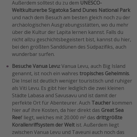
Außerdem solltest du zu dem
UNESCO-
Weltkulturerbe Sigatoka Sand Dunes National Park
und nach dem Besuch am besten gleich noch zu der
archäologischen Ausgrabungsstätten, wo du mehr
über die Kultur der Lapita lernen kannst. Falls du
nicht allzu geschichtsbegeistert bist, kannst du hier,
bei den größten Sanddünen des Südpazifiks, auch
wunderbar surfen.
Besuche Vanua Levu:
Vanua Levu, auch Big Island
genannt, ist noch ein wahres
tropisches Geheimnis
.
Die Insel ist deutlich weniger touristisch und ruhiger
als Viti Levu. Es gibt hier lediglich die zwei kleinen
Städte Labasa and Savusavu und ist damit der
perfekte Ort für Abenteurer. Auch
Taucher
kommen
hier auf ihre Kosten, da hier direkt das
Great Sea
Ree
f liegt, welches mit 20.000 m² das
drittgrößte
Korallenriffsystem der Welt
ist. Außerdem liegt
zwischen Vanua Levu und Taveuni auch noch das