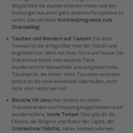
Möglichkeit die wunderschönen Inseln und den
Travel Know How
Dschungel aus einer ganz anderen Perspektive zu
Silvesterreisen
sehen. Das perfekte
Kontrastprogramm zum
Last Minute Urlaub Mallorca
Strandalltag
!
Last Minute Urlaub Deutschland
Tauchen und Wandern auf Taveuni:
Die Insel
Taveuni ist die drittgrößte Insel der Fidschi und
begeistert vor allem mit ihrer Flora und Fauna. Die
Vulkaninsel bietet interessante Tiere,
wunderschöne Wasserfälle und ausgezeichnete
Tauchspots
, die immer mehr Touristen anlocken.
Jedoch ist die Insel keinesfalls überlaufen...noch
nicht. Also nichts wie hin!
Besuche Viti Levu:
Hier findest du neben
Traumstränden und Shoppingmöglichkeiten auch
wunderschöne,
bunte Tempel
. Dies gibt dir die
Chance, die Religion und Kultur der Lapita, der
Ureinwohner Fidschis
, näher kennenzulernen.