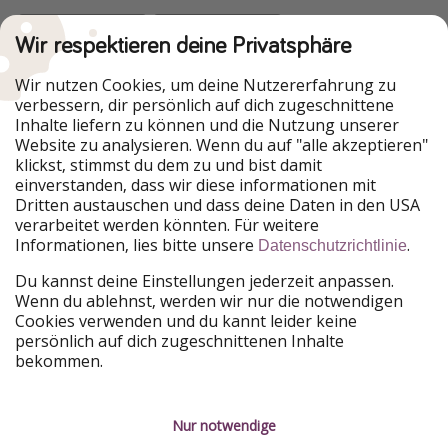
Wir respektieren deine Privatsphäre
Urlaubspiraten ist Teil der HolidayPirates Group
Wir nutzen Cookies, um deine Nutzererfahrung zu
verbessern, dir persönlich auf dich zugeschnittene
Unsere Märkte
Inhalte liefern zu können und die Nutzung unserer
Website zu analysieren. Wenn du auf "alle akzeptieren"
PiratinViaggio
HolidayPirates
klickst, stimmst du dem zu und bist damit
VakantiePiraten
WakacyjniPiraci
einverstanden, dass wir diese informationen mit
VoyagesPirates
Ferienpiraten
Dritten austauschen und dass deine Daten in den USA
Urlaubspiraten
ViajerosPiratas
verarbeitet werden könnten. Für weitere
TravelPirates
Informationen, lies bitte unsere
.
Datenschutzrichtlinie
Unsere Gruppe
Du kannst deine Einstellungen jederzeit anpassen.
HolidayPirates Group
Wenn du ablehnst, werden wir nur die notwendigen
Cookies verwenden und du kannt leider keine
Lerne uns kennen
Rechtliches
persönlich auf dich zugeschnittenen Inhalte
bekommen.
Über uns
Datenschutz
Karriere
Impressum
Nur notwendige