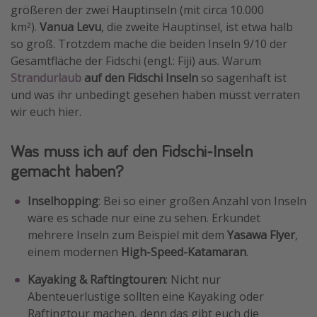
größeren der zwei Hauptinseln (mit circa 10.000
Wochenendtrip
km²).
Vanua Levu
, die zweite Hauptinsel, ist etwa halb
Singlereisen
so groß. Trotzdem mache die beiden Inseln 9/10 der
Gesamtfläche der Fidschi (engl.: Fiji) aus. Warum
Strandurlaub
Strandurlaub
auf den Fidschi Inseln
so sagenhaft ist
Gruppenreisen
und was ihr unbedingt gesehen haben müsst verraten
Hotels in Hamburg
wir euch hier.
Hotels in Amsterdam
Was muss ich auf den Fidschi-Inseln
Hotels am Achensee
gemacht haben?
Weitere Themen
Inselhopping
: Bei so einer großen Anzahl von Inseln
wäre es schade nur eine zu sehen. Erkundet
Reise Journal
mehrere Inseln zum Beispiel mit dem
Yasawa Flyer
,
Familienurlaub in der Türkei
einem modernen
High-Speed-Katamaran
.
Rundreisen in Thailand
Kayaking & Raftingtouren
: Nicht nur
Bahnreisen in der Schweiz
Abenteuerlustige sollten eine Kayaking oder
Reisepassfreie Reiseziele
Raftingtour machen, denn das gibt euch die