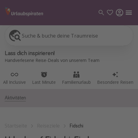
Suche & buche deine Traumreise
All Inclusive
Last Minute
Familienurlaub
Besondere Reisen
Kategorien
Lass dich inspirieren!
Flüge
Handverlesene Reise-Deals von unserem Team
Hotel
Pauschalreisen
All Inclusive
Last Minute
Familienurlaub
Besondere Reisen
Kreuzfahrten
Aktivitäten
Reiseziele
Alle Reiseziele
Startseite
Reiseziele
Bodensee Urlaub
Fidschi
Gozo Urlaub