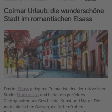
Wochenendtrip
Colmar Urlaub: die wunderschöne
Singlereisen
Stadt im romantischen Elsass
Strandurlaub
Gruppenreisen
Hotels in Hamburg
Hotels in Amsterdam
Hotels am Achensee
Weitere Themen
Reise Journal
Familienurlaub in der Türkei
Das im
Elsass
gelegene Colmar ist eine der reizvollsten
Städte
Frankreichs
und bietet ein perfektes
Rundreisen in Thailand
Gleichgewicht aus Geschichte, Kunst und Natur. Die
Bahnreisen in der Schweiz
mittelalterlichen Gassen, die farbenfrohen
Reisepassfreie Reiseziele