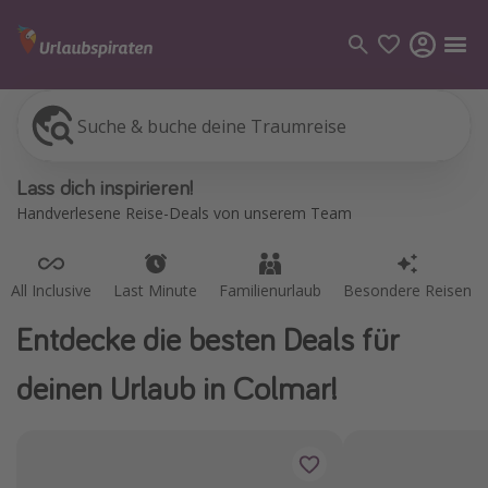
Suche & buche deine Traumreise
All Inclusive
Last Minute
Familienurlaub
Besondere Reisen
Kategorien
Lass dich inspirieren!
Flüge
Handverlesene Reise-Deals von unserem Team
Hotel
Pauschalreisen
All Inclusive
Last Minute
Familienurlaub
Besondere Reisen
Kreuzfahrten
Entdecke die besten Deals für
Reiseziele
deinen Urlaub in Colmar!
Alle Reiseziele
Bodensee Urlaub
Gozo Urlaub