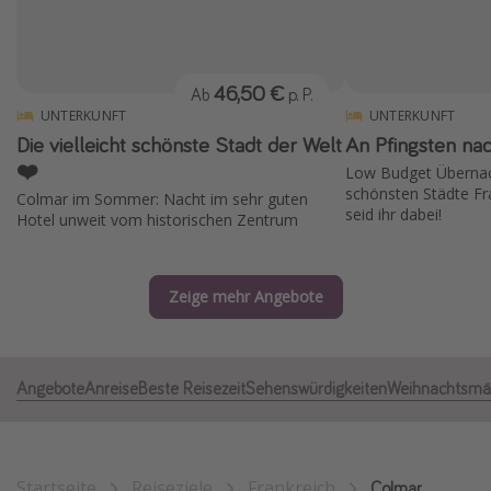
Normandie Urlaub
Goa Urlaub
46,50 €
Ab
p. P.
St. Lucia Urlaub
UNTERKUNFT
UNTERKUNFT
Kefalonia Urlaub
Die vielleicht schönste Stadt der Welt
An Pfingsten na
Krabi Urlaub
❤️
Low Budget Übernach
schönsten Städte Fr
Colmar im Sommer: Nacht im sehr guten
Tulum Urlaub
seid ihr dabei!
Hotel unweit vom historischen Zentrum
Sri Lanka Rundreise
Japan Rundreise
Zeige mehr Angebote
Reisethemen
Alle Reisethemen
Angebote
Anreise
Beste Reisezeit
Sehenswürdigkeiten
Weihnachtsmä
Wellnessurlaub
Disneyland Paris
Roadtrips
Startseite
Reiseziele
Frankreich
Colmar