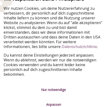
Urlaubspiraten ist Teil der HolidayPirates Group
Wir nutzen Cookies, um deine Nutzererfahrung zu
verbessern, dir persönlich auf dich zugeschnittene
Unsere Märkte
Inhalte liefern zu können und die Nutzung unserer
Website zu analysieren. Wenn du auf "alle akzeptieren"
PiratinViaggio
HolidayPirates
klickst, stimmst du dem zu und bist damit
VakantiePiraten
WakacyjniPiraci
einverstanden, dass wir diese informationen mit
VoyagesPirates
Ferienpiraten
Dritten austauschen und dass deine Daten in den USA
Urlaubspiraten
ViajerosPiratas
verarbeitet werden könnten. Für weitere
TravelPirates
Informationen, lies bitte unsere
.
Datenschutzrichtlinie
Unsere Gruppe
Du kannst deine Einstellungen jederzeit anpassen.
HolidayPirates Group
Wenn du ablehnst, werden wir nur die notwendigen
Cookies verwenden und du kannt leider keine
Lerne uns kennen
Rechtliches
persönlich auf dich zugeschnittenen Inhalte
bekommen.
Über uns
Datenschutz
Karriere
Impressum
Nur notwendige
Presse
Unsere Regeln
Anpassen
Partner
Kontakt