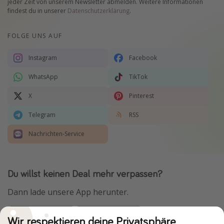
jeder Zeit von unserem Newsletter abmelden. Weitere Informationen
findest du in unserer
Datenschutzerklärung
.
FOLGE UNS AUF
Instagram
Facebook
WhatsApp
TikTok
X
Pinterest
Telegram
RSS
Nachrichten-Service
Du willst keinen Deal mehr verpassen?
Dann lade unsere App herunter.
Wir respektieren deine Privatsphäre