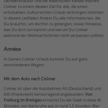
Fachwerkhäuser und die malerischen Kanäle machen
Colmar zu einem idealen Ziel für alle, die einen
Travel Know How
erholsamen, kulturreichen Urlaub verbringen möchten.
Silvesterreisen
In diesem Leitfaden findest Du alle Informationen, die
Last Minute Urlaub Mallorca
Du brauchst, um dorthin zu gelangen, sowie Hinweise,
was Du dort tun kannst und warum Du Colmar
Last Minute Urlaub Deutschland
während der Weihnachtsferien nicht verpassen solltest.
Anreise
In Deinen Colmar Urlaub kommst Du auf ganz
verschiedenen Wegen:
Mit dem Auto nach Colmar
Colmar ist über die Autobahnen A5 (Deutschland) und
A35 (Frankreich) hervorragend angebunden.
Von
Freiburg im Breisgau
erreichst Du die Stadt in etwa 45
Minuten, von Karlsruhe aus in rund 1,5 Stunden. Wer